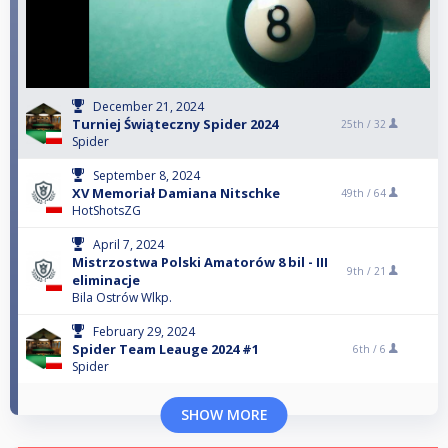
December 21, 2024
Turniej Świąteczny Spider 2024
25th /
32
Spider
September 8, 2024
XV Memoriał Damiana Nitschke
49th /
64
HotShotsZG
April 7, 2024
Mistrzostwa Polski Amatorów 8 bil - III
9th /
21
eliminacje
Bila Ostrów Wlkp.
February 29, 2024
Spider Team Leauge 2024 #1
6th /
6
Spider
SHOW MORE