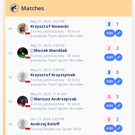
Matches
May 31, 2025, 5:02 PM
3
1
Krzysztof Nowacki
vs
Turniej jubileuszowy - 10-lecie
H2H
powstania Team Spider Wrocław
May 31, 2025, 3:59 PM
2
3
Maciek Mandżak
vs
Turniej jubileuszowy - 10-lecie
H2H
powstania Team Spider Wrocław
May 31, 2025, 3:39 PM
3
0
Krzysztof Krzystyniak
vs
Turniej jubileuszowy - 10-lecie
H2H
powstania Team Spider Wrocław
May 31, 2025, 11:41 AM
0
3
Mariusz Andrzejczak
vs
Turniej jubileuszowy - 10-lecie
H2H
powstania Team Spider Wrocław
0
3
Dec 21, 2024, 2:02 PM
Andrzej Roloff
vs
H2H
Turniej Świąteczny Spider 2024