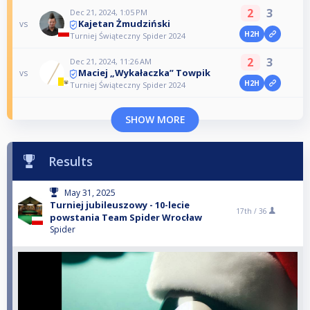
2
3
Dec 21, 2024, 1:05 PM
Kajetan Żmudziński
vs
H2H
Turniej Świąteczny Spider 2024
2
3
Dec 21, 2024, 11:26 AM
Maciej „Wykałaczka” Towpik
vs
H2H
Turniej Świąteczny Spider 2024
SHOW MORE
Results
May 31, 2025
Turniej jubileuszowy - 10-lecie
17th /
36
powstania Team Spider Wrocław
Spider