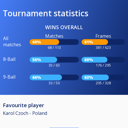
Tournament statistics
WINS OVERALL
Matches
Frames
All
60%
61%
matches
68 / 113
381 / 623
8-Ball
56%
60%
35 / 63
176 / 295
9-Ball
66%
63%
33 / 50
205 / 328
Favourite player
Karol Czoch - Poland