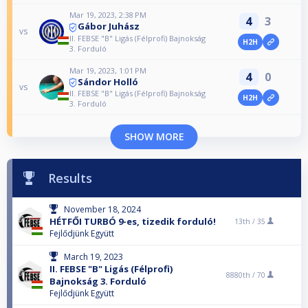
Mar 19, 2023, 2:38 PM
4
3
Gábor Juhász
vs
II. FEBSE "B" Ligás (Félprofi) Bajnokság
H2H
3. Forduló
Mar 19, 2023, 1:01 PM
4
0
Sándor Holló
vs
II. FEBSE "B" Ligás (Félprofi) Bajnokság
H2H
3. Forduló
SHOW MORE
Results
November 18, 2024
HÉTFŐI TURBÓ 9-es, tizedik forduló!
13th /
35
Fejlődjünk Együtt
March 19, 2023
II. FEBSE "B" Ligás (Félprofi)
8880th /
70
Bajnokság 3. Forduló
Fejlődjünk Együtt