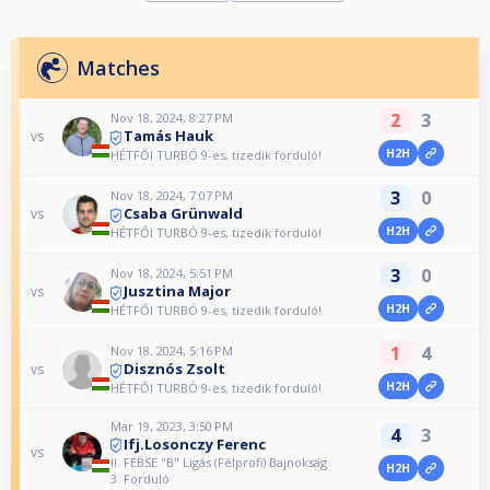
Matches
2
3
Nov 18, 2024, 8:27 PM
Tamás Hauk
vs
H2H
HÉTFŐI TURBÓ 9-es, tizedik forduló!
3
0
Nov 18, 2024, 7:07 PM
Csaba Grünwald
vs
H2H
HÉTFŐI TURBÓ 9-es, tizedik forduló!
3
0
Nov 18, 2024, 5:51 PM
Jusztina Major
vs
H2H
HÉTFŐI TURBÓ 9-es, tizedik forduló!
1
4
Nov 18, 2024, 5:16 PM
Disznós Zsolt
vs
H2H
HÉTFŐI TURBÓ 9-es, tizedik forduló!
Mar 19, 2023, 3:50 PM
4
3
Ifj.Losonczy Ferenc
vs
II. FEBSE "B" Ligás (Félprofi) Bajnokság
H2H
3. Forduló