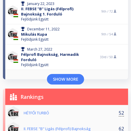
January 22, 2023
II. FEBSE "B" Ligás (Félprofi)
9th /
72
Bajnokság 1. Forduló
Fejlődjünk Együtt
December 11, 2022
Mikulás Kupa
9th /
54
Fejlődjünk Együtt
March 27, 2022
Félprofi Bajnokság, Harmadik
33rd /
50
Forduló
Fejlődjünk Együtt
SHOW MORE
Rankings
52
HÉTFŐI TURBÓ
62
II. FEBSE "B" Ligás (Félprofi) Bajnokság