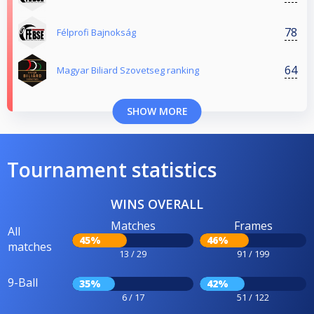
78
Félprofi Bajnokság
64
Magyar Biliard Szovetseg ranking
SHOW MORE
Tournament statistics
WINS OVERALL
Matches
Frames
All
45%
46%
matches
13 / 29
91 / 199
9-Ball
35%
42%
6 / 17
51 / 122