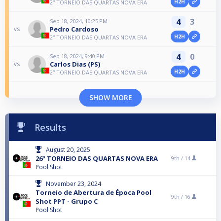
H2H
2º TORNEIO DAS QUARTAS NOVA ERA
4
3
Sep 18, 2024, 10:25 PM
Pedro Cardoso
vs
H2H
2º TORNEIO DAS QUARTAS NOVA ERA
4
0
Sep 18, 2024, 9:40 PM
Carlos Dias (PS)
vs
H2H
2º TORNEIO DAS QUARTAS NOVA ERA
SHOW MORE
Results
August 20, 2025
26º TORNEIO DAS QUARTAS NOVA ERA
9th /
14
Pool Shot
November 23, 2024
Torneio de Abertura de Época Pool
9th /
16
Shot PPT - Grupo C
Pool Shot