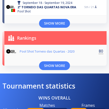
September 18 - September 19, 2024
2º TORNEIO DAS QUARTAS NOVA ERA
5th /
21
Pool Shot
SHOW MORE
Rankings
80
Pool Shot Torneio das Quartas - 2020
SHOW MORE
Tournament statistics
WINS OVERALL
Matches
Frames