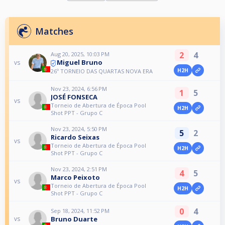
Matches
2
4
Aug 20, 2025, 10:03 PM
Miguel Bruno
vs
H2H
26º TORNEIO DAS QUARTAS NOVA ERA
Nov 23, 2024, 6:56 PM
1
5
JOSÉ FONSECA
vs
Torneio de Abertura de Época Pool
H2H
Shot PPT - Grupo C
Nov 23, 2024, 5:50 PM
5
2
Ricardo Seixas
vs
Torneio de Abertura de Época Pool
H2H
Shot PPT - Grupo C
Nov 23, 2024, 2:51 PM
4
5
Marco Peixoto
vs
Torneio de Abertura de Época Pool
H2H
Shot PPT - Grupo C
0
4
Sep 18, 2024, 11:52 PM
Bruno Duarte
vs