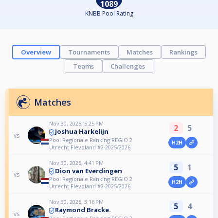
1089
KNBB Pool Rating
Overview
Tournaments
Matches
Rankings
Teams
Challenges
Matches
Nov 30, 2025, 5:25 PM
2
5
Joshua Harkelijn
vs
Pool Regionale Ranking REGIO 2
H2H
Utrecht Flevoland #2 2025/2026
Nov 30, 2025, 4:41 PM
5
1
Dion van Everdingen
vs
Pool Regionale Ranking REGIO 2
H2H
Utrecht Flevoland #2 2025/2026
Nov 30, 2025, 3:16 PM
5
4
Raymond Bracke.
vs