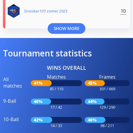
10
Snooker107 zomer 2023
SHOW MORE
Tournament statistics
WINS OVERALL
Matches
Frames
All
41%
45%
matches
45 / 110
301 / 669
9-Ball
40%
44%
17 / 42
129 / 290
10-Ball
42%
46%
14 / 33
98 / 211