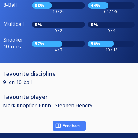
8-Ball
38%
44%
10 / 26
64 / 146
Multiball
0%
0%
0 / 2
0 / 4
Snooker
57%
56%
10-reds
4 / 7
10 / 18
Favourite discipline
9- en 10-ball
Favourite player
Mark Knopfler. Ehhh... Stephen Hendry.
Feedback