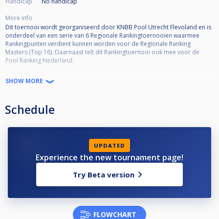
Handicap
No handicap
More info
Dit toernooi wordt georganiseerd door KNBB Pool Utrecht Flevoland en is
onderdeel van een serie van 6 Regionale Rankingtoernooien waarmee
Rankingpunten verdient kunnen worden voor de Regionale Ranking
Masters (Top 16). Daarnaast telt dit Rankingtoernooi ook mee voor de
Pool Ranking Nederland.
Toernooi informatie:
SHOW MORE
•KNBB lidmaatschap verplicht
•KNBB reglement van toepassing
Schedule
•Open voor alle niveaus
•Deelname is niet Regio-gebonden
•Kwalificatie Masters (Top 16) 50% deelname = minimaal 3 deelnames
•Format = DKO to SKO*
*De wedstrijden in de Single-KO schema worden volgens de standaarden
UPDATED
van Cuescore bepaald. Afhankelijk van het aantal inschrijvingen kunnen de
Experience the new tournament page!
racelengtes en SKO-fase variëren (De wedstrijdleiding is bepalend hierin).
Try Beta version
Voorbeeld Seeding SKO schema ‘Laatste 16’:
winnaar WQ1 vs winnaar LQ5
winnaar WQ2 vs winnaar LQ6
winnaar WQ3 vs winnaar LQ7
FLOWCHART
winnaar WQ4 vs winnaar LQ8