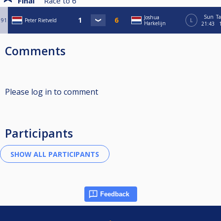
Final
Race to
6
Sun
Ta
Joshua
91
Peter Rietveld
L
Harkelijn
21:43
Comments
Please log in to comment
Participants
Feedback