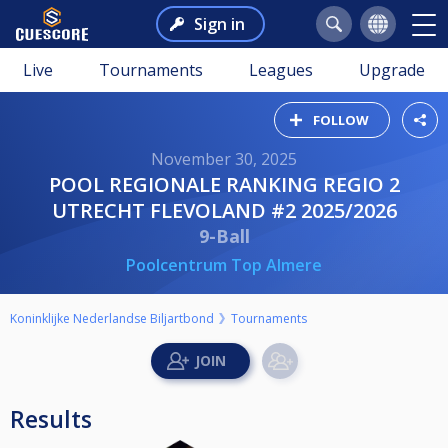
Sign in
Live
Tournaments
Leagues
Upgrade
FOLLOW
November 30, 2025
POOL REGIONALE RANKING REGIO 2
UTRECHT FLEVOLAND #2 2025/2026
9-Ball
Poolcentrum Top Almere
Koninklijke Nederlandse Biljartbond
Tournaments
Results