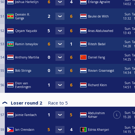
50
Joshua Harkelijn
Erlanga Agnalre
14:02
Sun
Ta
Demiën R.
51
Bauke de With
Ganga
13:32
Sun
Ta
52
Qeyam Yaquobi
Anas Abdulwahed
13:43
Sun
Ta
53
Ramin Ismayilov
Ritesh Badal
14:28
Sun
Ta
54
Anthony Martilia
Daniel Fang
14:25
Sun
Ta
55
Bob Stringa
Rovian Graanoogst
14:34
Sun
Ta
Dion van
56
Richard Klein
Everdingen
14:51
Loser round 2
Race to
5
Sun
Ta
Abdulrahim
57
Jaimie Fambach
L
Kohsar
15:20
Sun
Ta
59
Ian Orendain
Edriss Khanjari
14:15