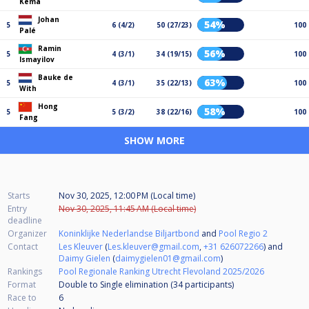
Kema
Johan
54%
5
6 (4/2)
50 (27/23)
100
Palé
Ramin
56%
5
4 (3/1)
34 (19/15)
100
Ismayilov
Bauke de
63%
5
4 (3/1)
35 (22/13)
100
With
Hong
58%
5
5 (3/2)
38 (22/16)
100
Fang
SHOW MORE
Starts
Nov 30, 2025, 12:00 PM (Local time)
Entry
Nov 30, 2025, 11:45 AM (Local time)
deadline
Organizer
Koninklijke Nederlandse Biljartbond
and
Pool Regio 2
Contact
Les Kleuver
(
Les.kleuver@gmail.com
,
+31 626072266
) and
Daimy Gielen
(
daimygielen01@gmail.com
)
Rankings
Pool Regionale Ranking Utrecht Flevoland 2025/2026
Format
Double to Single elimination (34
participants
)
Race to
6