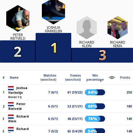
JOSHUA
HARKELIJN
PETER
RIETVELD
RICHARD
RICHARD
KLEIN
KEMA
Matches
Frames
Win
#
Name
Points
(won/lost)
(won/lost)
percentage
Joshua
64%
1
7 (6/1)
61 (39/22)
250
Harkelijn
Boven 't IJ
Peter
60%
2
6 (5/1)
52 (31/21)
180
Rietveld
Richard
76%
3
6 (5/1)
46 (35/11)
140
Klein
Richard
54%
3
7 (5/2)
63 (34/29)
140