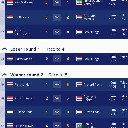
https://www.poolbiljarten.nl/prestatiesport/teamcompetitie-2
Sun
Table
Nima Dabiran
30
Nick Siebeling
Zohouri
12:02
3
Sun
Table
Anthony
31
Les Kleuver
Martilia
13:20
17
Sun
Table
Richard
32
Bob Stringa
Daalhuizen
12:10
4
Loser round 1
Race to
4
Sun
Table
33
Daimy Gielen
Bob Stringa
13:14
9
Winner round 2
Race to
5
Sun
Table
49
Richard Klein
Richard Floris
14:05
15
Sun
Table
Raymond
50
Richard Kema
Bracke
13:26
12
Sun
Table
51
Gilliano Smit
Ritesh Badal
14:01
9
Sun
Table
Ramin
52
Willie Brouwer
Ismayilov
13:55
6