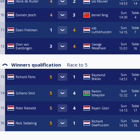
69
Henk de Ruiter
Les Kleuver
14:53
14
Sun
Table
70
Damiën Jesich
daniel fang
14:30
4
Sun
Table
rob
71
Daan Frietman
Luttikhuizen
14:15
7
Sun
Table
Dion van
George
72
Everdingen
Woodham
15:01
16
Winners qualification
Race to
5
Sun
Table
Raymond
73
Richard Floris
Bracke
14:51
9
Sun
Table
Ramin
74
Gilliano Smit
Ismayilov
15:32
4
Sun
Table
75
Peter Rietveld
Rayen Gtari
14:13
17
Sun
Table
Richard
76
Nick Siebeling
Daalhuizen
14:55
15