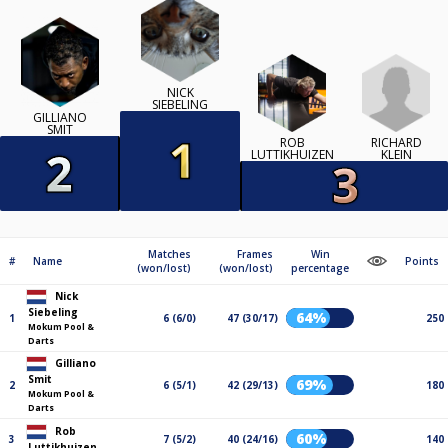
NICK
SIEBELING
GILLIANO
SMIT
RICHARD
ROB
KLEIN
LUTTIKHUIZEN
Matches
Frames
Win
#
Name
Points
(won/lost)
(won/lost)
percentage
Nick
Siebeling
64%
1
6 (6/0)
47 (30/17)
250
Mokum Pool &
Darts
Gilliano
Smit
69%
2
6 (5/1)
42 (29/13)
180
Mokum Pool &
Darts
Rob
60%
3
7 (5/2)
40 (24/16)
140
Luttikhuizen