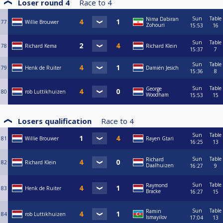
Loser round 4
Race to
4
Sun
Table
Nima Dabiran
77
Willie Brouwer
Zohouri
15:53
16
Sun
Table
78
Richard Kema
Richard Klein
15:37
7
Sun
Table
79
Henk de Ruiter
Damiën Jesich
15:36
8
Sun
Table
George
80
rob Luttikhuizen
Woodham
15:53
15
Losers qualification
Race to
4
Sun
Table
81
Willie Brouwer
Rayen Gtari
16:25
13
Sun
Table
Richard
82
Richard Klein
Daalhuizen
16:27
9
Sun
Table
Raymond
83
Henk de Ruiter
Bracke
16:27
15
Sun
Table
Ramin
84
rob Luttikhuizen
Ismayilov
17:04
13