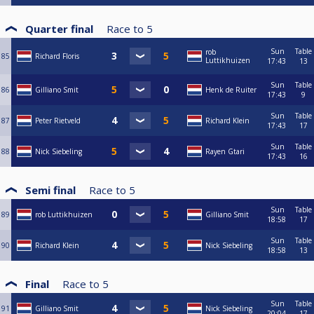
Quarter final
Race to
5
Sun
Table
rob
85
Richard Floris
Luttikhuizen
17:43
13
Sun
Table
86
Gilliano Smit
Henk de Ruiter
17:43
9
Sun
Table
87
Peter Rietveld
Richard Klein
17:43
17
Sun
Table
88
Nick Siebeling
Rayen Gtari
17:43
16
Semi final
Race to
5
Sun
Table
89
rob Luttikhuizen
Gilliano Smit
18:58
17
Sun
Table
90
Richard Klein
Nick Siebeling
18:58
13
Final
Race to
5
Sun
Table
91
Gilliano Smit
Nick Siebeling
20:04
17