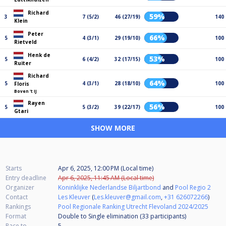
Richard
59%
3
7 (5/2)
46 (27/19)
140
Klein
Peter
66%
5
4 (3/1)
29 (19/10)
100
Rietveld
Henk de
53%
5
6 (4/2)
32 (17/15)
100
Ruiter
Richard
64%
5
4 (3/1)
28 (18/10)
100
Floris
Boven 't IJ
Rayen
56%
5
5 (3/2)
39 (22/17)
100
Gtari
SHOW MORE
Starts
Apr 6, 2025, 12:00 PM (Local time)
Entry deadline
Apr 6, 2025, 11:45 AM (Local time)
Organizer
Koninklijke Nederlandse Biljartbond
and
Pool Regio 2
Contact
Les Kleuver
(
Les.kleuver@gmail.com
,
+31 626072266
)
Rankings
Pool Regionale Ranking Utrecht Flevoland 2024/2025
Format
Double to Single elimination (33
participants
)
Race to
5