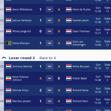
13:06
3
Sun
Table
61
Alwin Wilhelmus
Henk de Ruiter
12:58
13
Sun
Table
62
Joshua Harkelijn
Damiën Jesich
13:40
13
Sun
Table
63
Wilma Jongkind
Daan Frietman
13:21
4
Sun
Table
Dion van
64
Edriss Khanjari
Everdingen
14:08
13
Loser round 3
Race to
4
Sun
Table
65
Anthony Martilia
Willie Brouwer
15:16
13
Sun
Table
Nima Dabiran
66
Ritesh Badal
Zohouri
14:48
3
Sun
Table
67
Relinde Knijn
Richard Kema
14:39
8
Sun
Table
68
Manitou Jansen
Richard Klein
15:09
17
Sun
Table