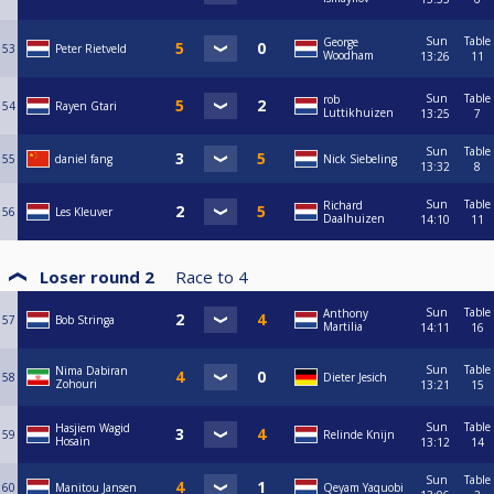
Sun
Table
George
53
Peter Rietveld
Woodham
13:26
11
Sun
Table
rob
54
Rayen Gtari
Luttikhuizen
13:25
7
Sun
Table
55
daniel fang
Nick Siebeling
13:32
8
Sun
Table
Richard
56
Les Kleuver
Daalhuizen
14:10
11
Loser round 2
Race to
4
Sun
Table
Anthony
57
Bob Stringa
Martilia
14:11
16
Sun
Table
Nima Dabiran
58
Dieter Jesich
Zohouri
13:21
15
Sun
Table
Hasjiem Wagid
59
Relinde Knijn
Hosain
13:12
14
Sun
Table
60
Manitou Jansen
Qeyam Yaquobi