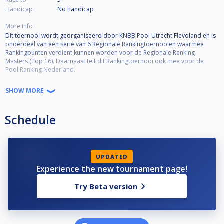
Handicap
No handicap
More info
Dit toernooi wordt georganiseerd door KNBB Pool Utrecht Flevoland en is
onderdeel van een serie van 6 Regionale Rankingtoernooien waarmee
Rankingpunten verdient kunnen worden voor de Regionale Ranking
Masters (Top 16). Daarnaast telt dit Rankingtoernooi ook mee voor de
Pool Ranking Nederland.
Toernooi informatie:
SHOW MORE
•KNBB lidmaatschap verplicht
•KNBB reglement van toepassing
Schedule
•Open voor alle niveaus
•Deelname is niet Regio-gebonden
•Kwalificatie Masters (Top 16) 50% deelname = minimaal 3 deelnames
•Format = DKO to SKO*
*De wedstrijden in de Single-KO schema worden volgens de standaarden
UPDATED
van Cuescore bepaald. Afhankelijk van het aantal inschrijvingen kunnen de
Experience the new tournament page!
racelengtes en SKO-fase variëren (De wedstrijdleiding is bepalend hierin).
Try Beta version
Voorbeeld Seeding SKO schema ‘Laatste 16’:
winnaar WQ1 vs winnaar LQ5
winnaar WQ2 vs winnaar LQ6
winnaar WQ3 vs winnaar LQ7