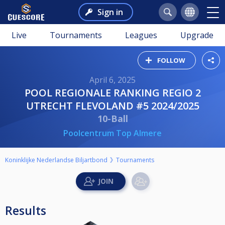
Sign in
Live
Tournaments
Leagues
Upgrade
FOLLOW
April 6, 2025
POOL REGIONALE RANKING REGIO 2
UTRECHT FLEVOLAND #5 2024/2025
10-Ball
Poolcentrum Top Almere
Koninklijke Nederlandse Biljartbond
Tournaments
Results