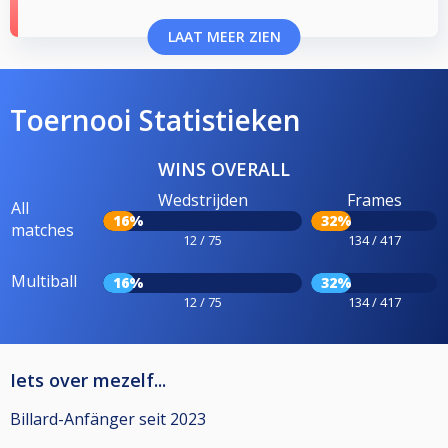
LAAT MEER ZIEN
Toernooi Statistieken
WINS OVERALL
Wedstrijden
Frames
All
16%
32%
matches
12 / 75
134 / 417
Multiball
16%
32%
12 / 75
134 / 417
Iets over mezelf...
Billard-Anfänger seit 2023