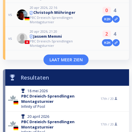
20 apr 2026, 22:16
0
4
Christoph Möhringer
vs
PBC Dreieich-Sprendlingen
H2H
Montagsturnier
20 apr 2026, 21:20
2
4
Jassem Memmi
vs
PBC Dreieich-Sprendlingen
H2H
Montagsturnier
LAAT MEER ZIEN
Resultaten
18 mei 2026
PBC Dreieich-Sprendlingen
17th /
20
Montagsturnier
Infinity of Pool
20 april 2026
PBC Dreieich-Sprendlingen
17th /
20
Montagsturnier