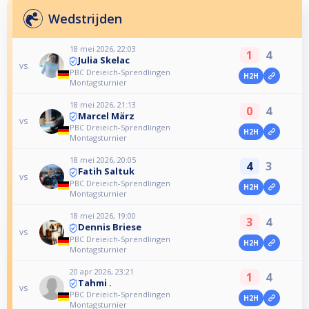
Wedstrijden
18 mei 2026, 22:03
1
4
Julia Skelac
vs
PBC Dreieich-Sprendlingen
H2H
Montagsturnier
18 mei 2026, 21:13
0
4
Marcel März
vs
PBC Dreieich-Sprendlingen
H2H
Montagsturnier
18 mei 2026, 20:05
4
3
Fatih Saltuk
vs
PBC Dreieich-Sprendlingen
H2H
Montagsturnier
18 mei 2026, 19:00
3
4
Dennis Briese
vs
PBC Dreieich-Sprendlingen
H2H
Montagsturnier
20 apr 2026, 23:21
1
4
Tahmi .
vs
PBC Dreieich-Sprendlingen
H2H
Montagsturnier