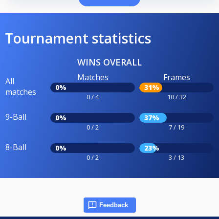
Tournament statistics
WINS OVERALL
Matches
Frames
All
0%
31%
matches
0 / 4
10 / 32
9-Ball
0%
37%
0 / 2
7 / 19
8-Ball
0%
23%
0 / 2
3 / 13
Feedback