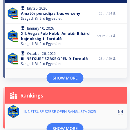
July 26, 2026
Amatőr pénzdíjas 8-as verseny
25th /
34
Szegedi Biliárd Egyesület
January 10, 2026
XII. Vegas Pub Hobbi Amatőr Biliárd
9993rd /
23
bajnokság 1. forduló
Szegedi Biliárd Egyesület
October 26, 2025
III. NETSURF SZBSE OPEN 9. forduló
25th /
29
Szegedi Biliárd Egyesület
SHOW MORE
Rankings
64
III. NETSURF-SZBSE OPEN RANGLISTA 2025
SHOW MORE