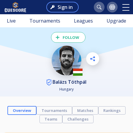
Sign in
Live
Tournaments
Leagues
Upgrade
FOLLOW
Balázs Tóthpál
Hungary
Overview
Tournaments
Matches
Rankings
Teams
Challenges