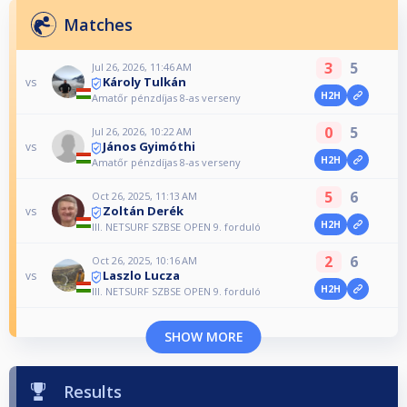
Matches
3
5
Jul 26, 2026, 11:46 AM
Károly Tulkán
vs
H2H
Amatőr pénzdíjas 8-as verseny
0
5
Jul 26, 2026, 10:22 AM
János Gyimóthi
vs
H2H
Amatőr pénzdíjas 8-as verseny
5
6
Oct 26, 2025, 11:13 AM
Zoltán Derék
vs
H2H
III. NETSURF SZBSE OPEN 9. forduló
2
6
Oct 26, 2025, 10:16 AM
Laszlo Lucza
vs
H2H
III. NETSURF SZBSE OPEN 9. forduló
SHOW MORE
Results