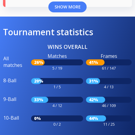
SHOW MORE
Tournament statistics
WINS OVERALL
Matches
Frames
All
26%
41%
matches
5 / 19
61 / 147
8-Ball
20%
31%
1 / 5
4 / 13
9-Ball
33%
42%
4 / 12
46 / 109
10-Ball
0%
44%
0 / 2
11 / 25