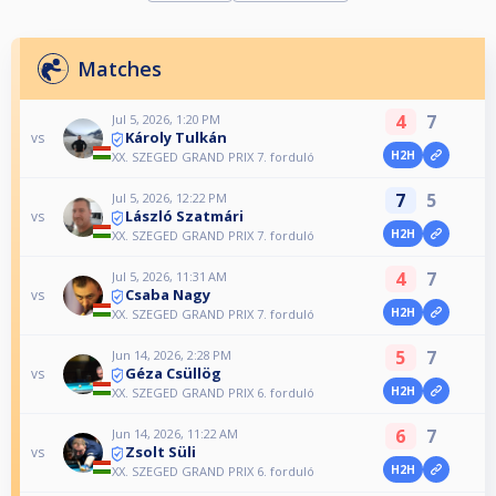
Matches
4
7
Jul 5, 2026, 1:20 PM
Károly Tulkán
vs
H2H
XX. SZEGED GRAND PRIX 7. forduló
7
5
Jul 5, 2026, 12:22 PM
László Szatmári
vs
H2H
XX. SZEGED GRAND PRIX 7. forduló
4
7
Jul 5, 2026, 11:31 AM
Csaba Nagy
vs
H2H
XX. SZEGED GRAND PRIX 7. forduló
5
7
Jun 14, 2026, 2:28 PM
Géza Csüllög
vs
H2H
XX. SZEGED GRAND PRIX 6. forduló
6
7
Jun 14, 2026, 11:22 AM
Zsolt Süli
vs
H2H
XX. SZEGED GRAND PRIX 6. forduló