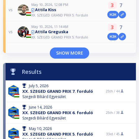
3
7
May 10, 2026, 12:08 PM
Attila Kiss
vs
H2H
XX. SZEGED GRAND PRIX 5. forduló
3
7
May 10, 2026, 11:14 AM
Attila Greguska
vs
H2H
XX. SZEGED GRAND PRIX 5. forduló
SHOW MORE
Results
July 5, 2026
XX. SZEGED GRAND PRIX 7. forduló
25th /
44
Szegedi Biliárd Egyesület
June 14, 2026
XX. SZEGED GRAND PRIX 6. forduló
25th /
38
Szegedi Biliárd Egyesület
May 10, 2026
XX. SZEGED GRAND PRIX 5. forduló
33rd /
45