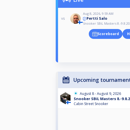
Aug 8, 2026, 9:59 AM
Pertti Salo
vs
Snooker SBiL Masters 8.-9.8.2
Scoreboard
H
Upcoming tournamen
August 8 - August 9, 2026
Snooker SBiL Masters 8.-9.8.
Cabin Street Snooker