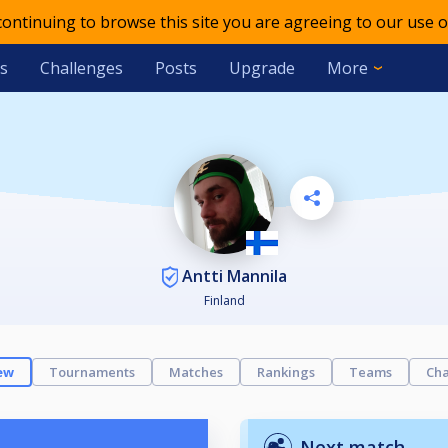
 continuing to browse this site you are agreeing to our use o
s
Challenges
Posts
Upgrade
More
Antti Mannila
Finland
ew
Tournaments
Matches
Rankings
Teams
Cha
Next match