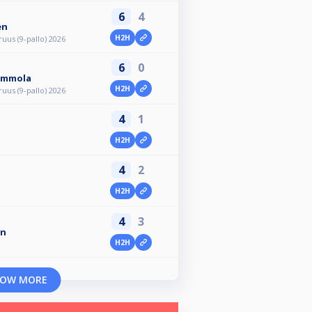
6
4
en
H2H
us (9-pallo) 2026
6
0
ommola
H2H
us (9-pallo) 2026
4
1
H2H
4
2
H2H
4
3
en
H2H
OW MORE