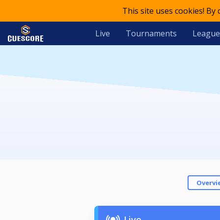
This site uses cookies! By
Live
Tournaments
League
Overvi
Live