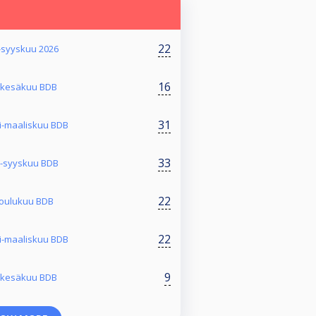
22
-syyskuu 2026
16
i-kesäkuu BDB
31
i-maaliskuu BDB
33
ä-syyskuu BDB
22
-joulukuu BDB
22
i-maaliskuu BDB
9
i-kesäkuu BDB