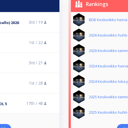
Rankings
BDB Keskiviikko heinä
3rd /
19
allo) 2026
2026 Keskiviikko huht
1st /
22
2026 Keskiviikko tamm
3rd /
21
2024 Keskiviikko hein
2024 Keskiviikko loka
1st /
28
2025 Keskiviikko tamm
17th /
48
OL 5
2025 Keskiviikko huht