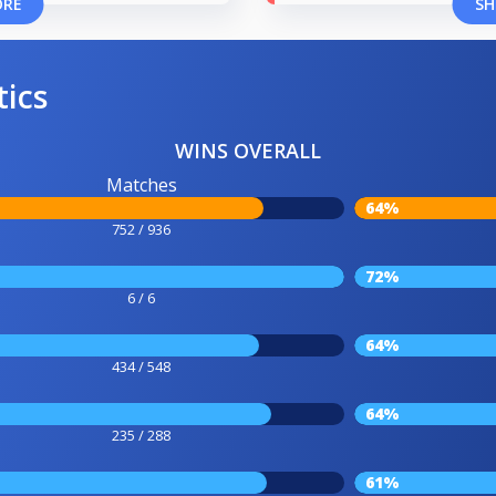
ORE
SH
tics
WINS OVERALL
Matches
64%
752 / 936
72%
6 / 6
64%
434 / 548
64%
235 / 288
61%