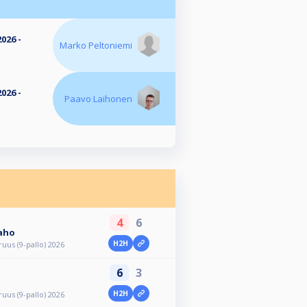
026 -
Marko Peltoniemi
026 -
Paavo Laihonen
4
6
aho
H2H
us (9-pallo) 2026
6
3
H2H
us (9-pallo) 2026