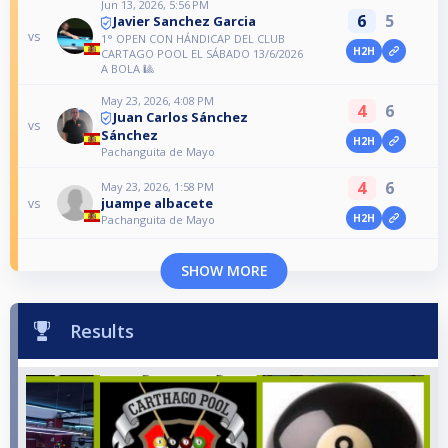
Jun 13, 2026, 5:56 PM
6
5
Javier Sanchez Garcia
vs
1° OPEN CON HÁNDICAP DEL CLUB
H2H
CARTAGO POOL EL SÁBADO 13/6/2026
A BOLA 🎱
May 23, 2026, 4:08 PM
4
6
Juan Carlos Sánchez
vs
Sánchez
H2H
Pachanguita de Mayo
4
6
May 23, 2026, 1:58 PM
juampe albacete
vs
H2H
Pachanguita de Mayo
SHOW MORE
Results