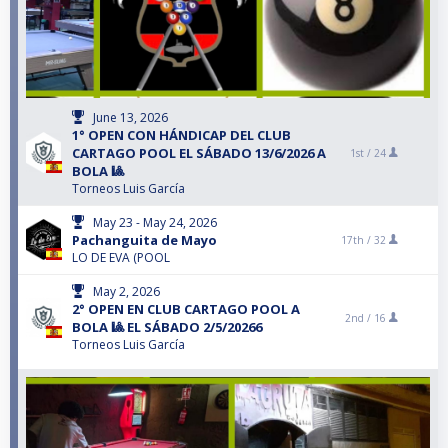
June 13, 2026
1° OPEN CON HÁNDICAP DEL CLUB
CARTAGO POOL EL SÁBADO 13/6/2026 A
1st /
24
BOLA 🎱
Torneos Luis García
May 23 - May 24, 2026
Pachanguita de Mayo
17th /
32
LO DE EVA (POOL
May 2, 2026
2° OPEN EN CLUB CARTAGO POOL A
2nd /
16
BOLA 🎱 EL SÁBADO 2/5/20266
Torneos Luis García