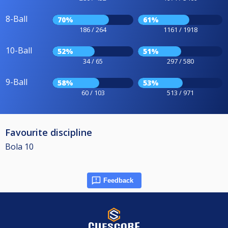
8-Ball
70%
61%
186 / 264
1161 / 1918
10-Ball
52%
51%
34 / 65
297 / 580
9-Ball
58%
53%
60 / 103
513 / 971
Favourite discipline
Bola 10
Feedback