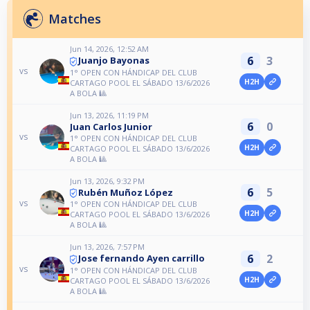
Matches
Jun 14, 2026, 12:52 AM
6
3
Juanjo Bayonas
vs
1° OPEN CON HÁNDICAP DEL CLUB
H2H
CARTAGO POOL EL SÁBADO 13/6/2026
A BOLA 🎱
Jun 13, 2026, 11:19 PM
6
0
Juan Carlos Junior
vs
1° OPEN CON HÁNDICAP DEL CLUB
H2H
CARTAGO POOL EL SÁBADO 13/6/2026
A BOLA 🎱
Jun 13, 2026, 9:32 PM
6
5
Rubén Muñoz López
vs
1° OPEN CON HÁNDICAP DEL CLUB
H2H
CARTAGO POOL EL SÁBADO 13/6/2026
A BOLA 🎱
Jun 13, 2026, 7:57 PM
6
2
Jose fernando Ayen carrillo
vs
1° OPEN CON HÁNDICAP DEL CLUB
H2H
CARTAGO POOL EL SÁBADO 13/6/2026
A BOLA 🎱