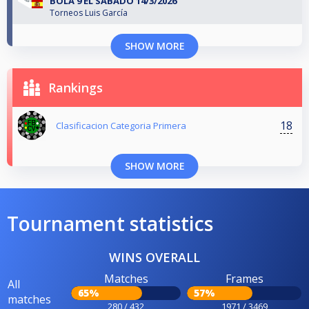
BOLA 9 EL SÁBADO 14/3/2026
Torneos Luis García
SHOW MORE
Rankings
18
Clasificacion Categoria Primera
SHOW MORE
Tournament statistics
WINS OVERALL
Matches
Frames
All
65%
57%
matches
280 / 432
1971 / 3469