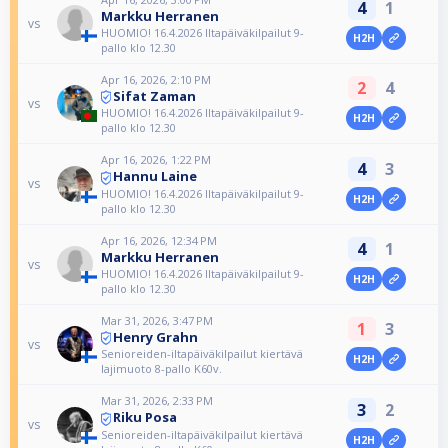
4
1
Markku Herranen
vs
HUOMIO! 16.4.2026 Iltapäiväkilpailut 9-
H2H
pallo klo 12.30
Apr 16, 2026, 2:10 PM
2
4
Sifat Zaman
vs
HUOMIO! 16.4.2026 Iltapäiväkilpailut 9-
H2H
pallo klo 12.30
Apr 16, 2026, 1:22 PM
4
3
Hannu Laine
vs
HUOMIO! 16.4.2026 Iltapäiväkilpailut 9-
H2H
pallo klo 12.30
Apr 16, 2026, 12:34 PM
4
1
Markku Herranen
vs
HUOMIO! 16.4.2026 Iltapäiväkilpailut 9-
H2H
pallo klo 12.30
Mar 31, 2026, 3:47 PM
1
3
Henry Grahn
vs
Senioreiden-iltapäiväkilpailut kiertävä
H2H
lajimuoto 8-pallo K60v.
Mar 31, 2026, 2:33 PM
3
2
Riku Posa
vs
Senioreiden-iltapäiväkilpailut kiertävä
H2H