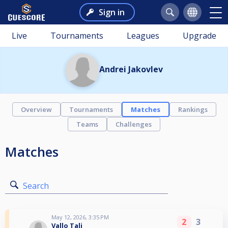
Sign in
Live
Tournaments
Leagues
Upgrade
Andrei Jakovlev
Overview
Tournaments
Matches
Rankings
Teams
Challenges
Matches
Search
May 12, 2026, 3:35 PM
2
3
Vallo Tali