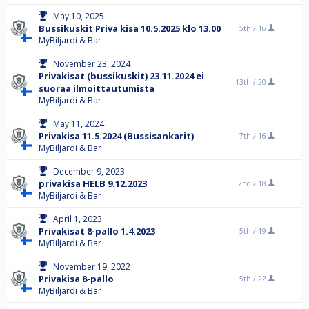
May 10, 2025
Bussikuskit Priva kisa 10.5.2025 klo 13.00
5th /
16
MyBiljardi & Bar
November 23, 2024
Privakisat (bussikuskit) 23.11.2024 ei
13th /
20
suoraa ilmoittautumista
MyBiljardi & Bar
May 11, 2024
Privakisa 11.5.2024 (Bussisankarit)
7th /
16
MyBiljardi & Bar
December 9, 2023
privakisa HELB 9.12.2023
2nd /
18
MyBiljardi & Bar
April 1, 2023
Privakisat 8-pallo 1.4.2023
5th /
19
MyBiljardi & Bar
November 19, 2022
Privakisa 8-pallo
5th /
22
MyBiljardi & Bar