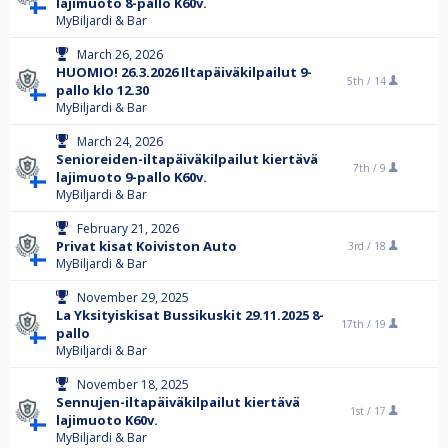
lajimuoto 8-pallo K60v.
MyBiljardi & Bar
March 26, 2026
HUOMIO! 26.3.2026 Iltapäiväkilpailut 9-
5th /
14
pallo klo 12.30
MyBiljardi & Bar
March 24, 2026
Senioreiden-iltapäiväkilpailut kiertävä
7th /
9
lajimuoto 9-pallo K60v.
MyBiljardi & Bar
February 21, 2026
Privat kisat Koiviston Auto
3rd /
18
MyBiljardi & Bar
November 29, 2025
La Yksityiskisat Bussikuskit 29.11.2025 8-
17th /
19
pallo
MyBiljardi & Bar
November 18, 2025
Sennujen-iltapäiväkilpailut kiertävä
1st /
17
lajimuoto K60v.
MyBiljardi & Bar