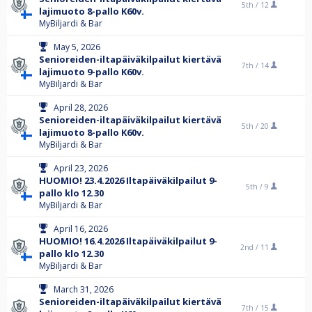
5th /
12
lajimuoto 8-pallo K60v.
MyBiljardi & Bar
May 5, 2026
Senioreiden-iltapäiväkilpailut kiertävä
7th /
14
lajimuoto 9-pallo K60v.
MyBiljardi & Bar
April 28, 2026
Senioreiden-iltapäiväkilpailut kiertävä
5th /
20
lajimuoto 8-pallo K60v.
MyBiljardi & Bar
April 23, 2026
HUOMIO! 23.4.2026 Iltapäiväkilpailut 9-
5th /
9
pallo klo 12.30
MyBiljardi & Bar
April 16, 2026
HUOMIO! 16.4.2026 Iltapäiväkilpailut 9-
2nd /
11
pallo klo 12.30
MyBiljardi & Bar
March 31, 2026
Senioreiden-iltapäiväkilpailut kiertävä
7th /
15