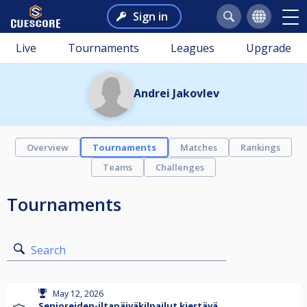
Sign in
Live
Tournaments
Leagues
Upgrade
Andrei Jakovlev
Overview
Tournaments
Matches
Rankings
Teams
Challenges
Tournaments
Search
May 12, 2026
Senioreiden-iltapäiväkilpailut kiertävä