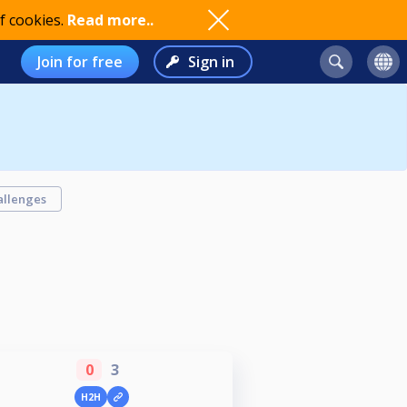
f cookies.
Read more..
Join for free
Sign in
allenges
0
3
H2H