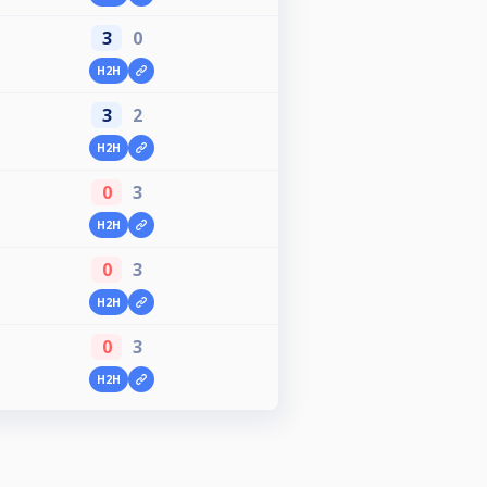
3
0
H2H
3
2
H2H
0
3
H2H
0
3
H2H
0
3
H2H