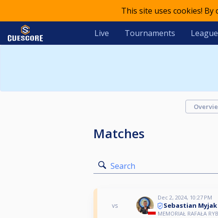
This site uses cookies! By
Live
Tournaments
League
Overvi
Matches
Search
Dec 2, 2024, 10:27 PM
Sebastian Myjak
vs
MEMORIAŁ RAFAŁA RYBKI