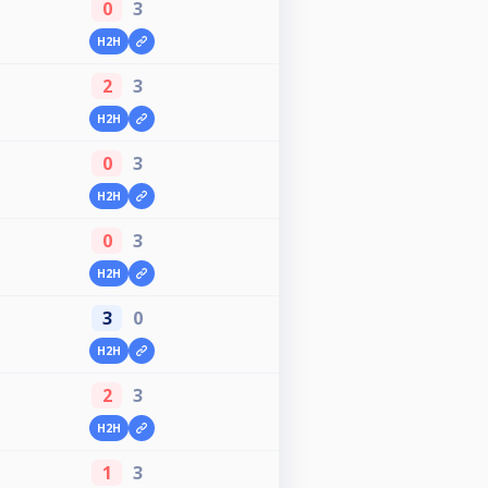
0
3
H2H
2
3
H2H
0
3
H2H
0
3
H2H
3
0
H2H
2
3
H2H
1
3