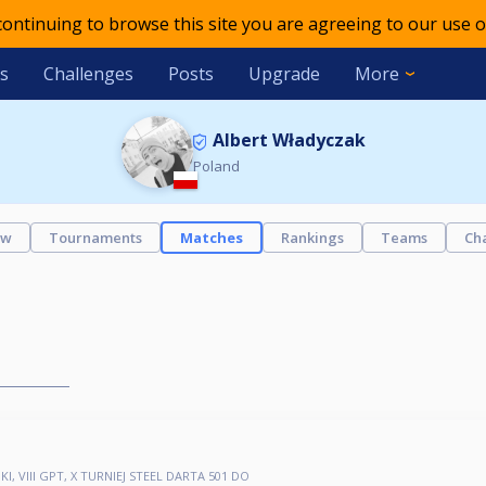
 continuing to browse this site you are agreeing to our use o
s
Challenges
Posts
Upgrade
More
Albert Władyczak
Poland
ew
Tournaments
Matches
Rankings
Teams
Ch
, VIII GPT, X TURNIEJ STEEL DARTA 501 DO