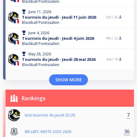
Blackball Pontissalien
June 11, 2026
Tournois du jeudi - Jeudi 11 juin 2026
5th /
20
Blackball Pontissalien
June 4, 2026
Tournois du jeudi - Jeudi 4 juin 2026
9th /
22
Blackball Pontissalien
May 28, 2026
Tournois du jeudi - Jeudi 28 mai 2026
3rd /
19
Blackball Pontissalien
SHOW MORE
Rankings
7
test tournois du jeudi 25/26
36
BB-LBFC-MIXTE-2025-2026