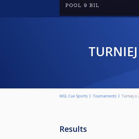
TURNIE
MGL Cue Sports
Tournaments
Turniej o
Results