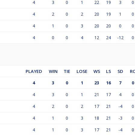
4
3
0
1
22
19
3
0
4
2
0
2
20
19
1
0
4
1
0
3
20
20
0
0
4
0
0
4
12
24
-12
0
PLAYED
WIN
TIE
LOSE
WS
LS
SD
R
4
3
0
1
23
16
7
0
4
3
0
1
21
17
4
0
4
2
0
2
17
21
-4
0
4
1
0
3
18
21
-3
0
4
1
0
3
17
21
-4
0