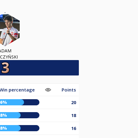
ADAM
CZYŃSKI
Win percentage
Points
66%
20
58%
18
58%
16