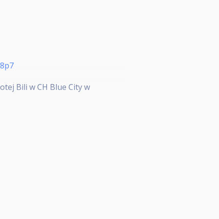
U8p7
tej Bili w CH Blue City w
u obowiązuje również zasada