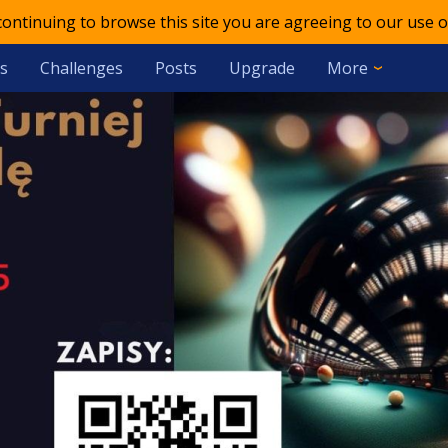
 continuing to browse this site you are agreeing to our use o
s
Challenges
Posts
Upgrade
More