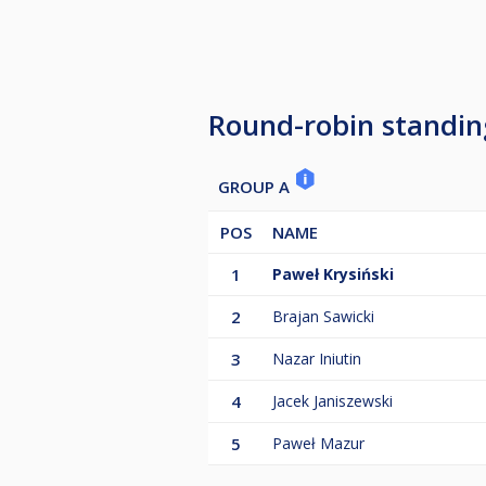
Między 10:00 a 11:00 jest czas na
O godz. 11:00 losujemy grupy i ro
Round-robin standin
GROUP A
POS
NAME
1
Paweł Krysiński
2
Brajan Sawicki
3
Nazar Iniutin
4
Jacek Janiszewski
5
Paweł Mazur