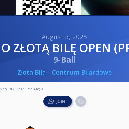
August 3, 2025
J O ZŁOTĄ BILĘ OPEN (P
9-Ball
Złota Bila - Centrum Bilardowe
 Złotą Bilę Open (Pro-Am) 8