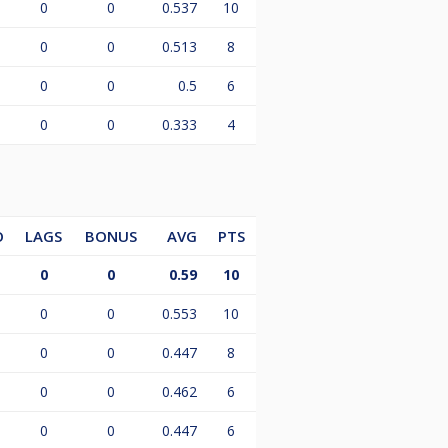
0
0
0.537
10
0
0
0.513
8
0
0
0.5
6
0
0
0.333
4
O
LAGS
BONUS
AVG
PTS
0
0
0.59
10
0
0
0.553
10
0
0
0.447
8
0
0
0.462
6
0
0
0.447
6