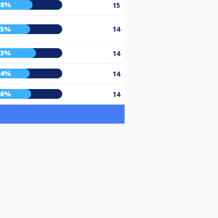
58%
15
55%
14
63%
14
54%
14
56%
14