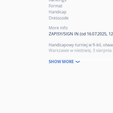
Format
Handicap
Dresscode
More info
ZAPISY/SIGN IN (od 16.07.2025, 12:
Handicapowy turniej w 9-bil, otwa
Warszawie w niedzielę, 3 sierpnia 
Wpisowe: 100 zł
SHOW MORE
Pula nagród: 50% z wpisowego (w
- do 40 osób nagrody za miejsca I-I
- powyżej 40 osób: nagrody za miej
Puchary dla najlepszych 3 zawodni
UWAGA: przy ustawieniu bil do roz
trzypunktowego rozbicia, zgodnie
Klub Złota Bila Centrum Bilardowe 