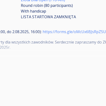
Round robin (80
participants
)
With handicap
LISTA STARTOWA ZAMKNIĘTA
00, do 2.08.2025, 16:00):
https://forms.gle/oMcUx6BJsRpZ5
rty dla wszystkich zawodników. Serdecznie zapraszamy do Zło
2025r.
 gotówce)
II(IV)
sca I-V(IX)
ków (będzie mecz o III miejsce)
bicia bila nr 9 znajduje się na punkcie głównym. W turniej
 z aktualizacją przepisów WPA z czerwca 2025.
w niedzielę otwiera się o godz. 10:00