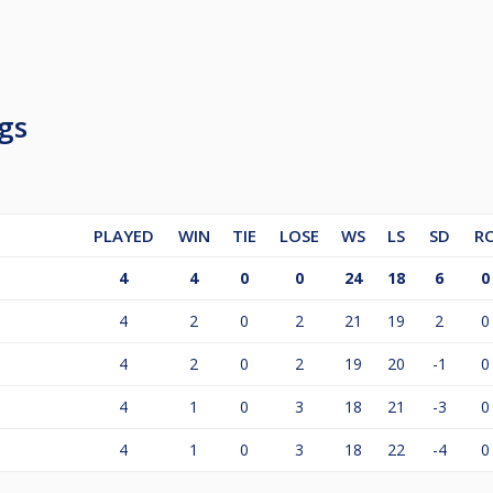
 potwierdzenie obecności, uiszczenie wpisowego oraz rozgrz
zpoczynamy turniej.
gs
PLAYED
WIN
TIE
LOSE
WS
LS
SD
R
4
4
0
0
24
18
6
0
4
2
0
2
21
19
2
0
4
2
0
2
19
20
-1
0
4
1
0
3
18
21
-3
0
4
1
0
3
18
22
-4
0