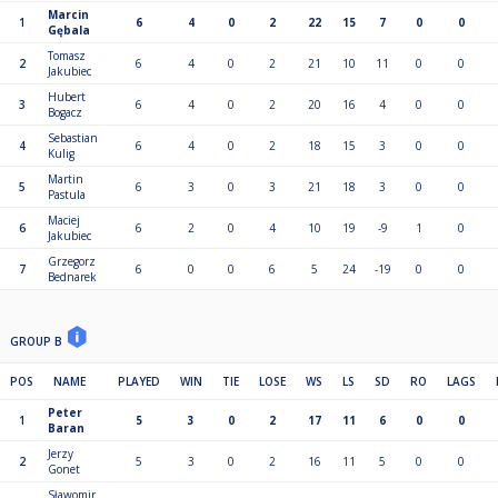
Marcin
1
6
4
0
2
22
15
7
0
0
Gębala
Tomasz
2
6
4
0
2
21
10
11
0
0
Jakubiec
Hubert
3
6
4
0
2
20
16
4
0
0
Bogacz
Sebastian
4
6
4
0
2
18
15
3
0
0
Kulig
Martin
5
6
3
0
3
21
18
3
0
0
Pastula
Maciej
6
6
2
0
4
10
19
-9
1
0
Jakubiec
Grzegorz
7
6
0
0
6
5
24
-19
0
0
Bednarek
GROUP B
POS
NAME
PLAYED
WIN
TIE
LOSE
WS
LS
SD
RO
LAGS
Peter
1
5
3
0
2
17
11
6
0
0
Baran
Jerzy
2
5
3
0
2
16
11
5
0
0
Gonet
Sławomir