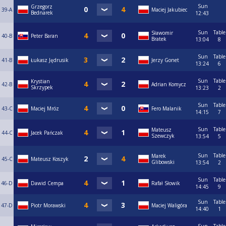
Sun
Grzegorz
39-A
Maciej Jakubiec
Bednarek
12:43
Sun
Table
Sławomir
40-B
Peter Baran
Bratek
13:04
8
Sun
Table
41-B
Łukasz Jędrusik
Jerzy Gonet
13:24
6
Sun
Table
Krystian
42-B
Adrian Komycz
Skrzypek
13:23
2
Sun
Table
43-C
Maciej Mróz
Fero Malanik
14:15
7
Sun
Table
Mateusz
44-C
Jacek Pańczak
Szewczyk
13:54
5
Sun
Table
Marek
45-C
Mateusz Koszyk
Glibowski
13:54
2
Sun
Table
46-D
Dawid Cempa
Rafał Słowik
14:45
9
Sun
Table
47-D
Piotr Morawski
Maciej Waligóra
14:40
1