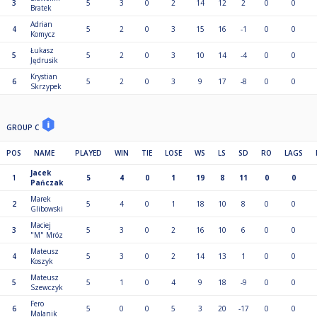
3
5
3
0
2
14
12
2
0
0
Bratek
Adrian
4
5
2
0
3
15
16
-1
0
0
Komycz
Łukasz
5
5
2
0
3
10
14
-4
0
0
Jędrusik
Krystian
6
5
2
0
3
9
17
-8
0
0
Skrzypek
GROUP C
POS
NAME
PLAYED
WIN
TIE
LOSE
WS
LS
SD
RO
LAGS
Jacek
1
5
4
0
1
19
8
11
0
0
Pańczak
Marek
2
5
4
0
1
18
10
8
0
0
Glibowski
Maciej
3
5
3
0
2
16
10
6
0
0
"M" Mróz
Mateusz
4
5
3
0
2
14
13
1
0
0
Koszyk
Mateusz
5
5
1
0
4
9
18
-9
0
0
Szewczyk
Fero
6
5
0
0
5
3
20
-17
0
0
Malanik