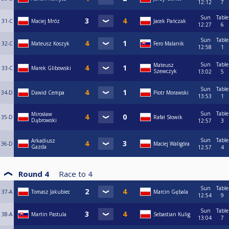
12:12
7
Sun
Table
31-C
Maciej Mróz
Jacek Pańczak
12:27
6
Sun
Table
32-C
Mateusz Koszyk
Fero Malanik
12:58
1
Sun
Table
Mateusz
33-C
Marek Glibowski
Szewczyk
13:02
5
Sun
Table
34-D
Dawid Cempa
Piotr Morawski
13:53
1
Sun
Table
Mirosław
35-D
Rafał Słowik
Dąbrowski
12:57
3
Sun
Table
Arkadiusz
36-D
Maciej Waligóra
Gazda
12:57
4
Round 4
Race to
4
Sun
Table
37-A
Tomasz Jakubiec
Marcin Gębala
12:54
9
Sun
Table
38-A
Martin Pastula
Sebastian Kulig
13:04
7