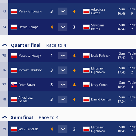
Sun
Table
Arkadiusz
73
Marek Glibowski
Gazda
16:49
9
Sun
Table
Sławomir
74
Dawid Cempa
Bratek
16:49
2
Quarter final
Race to
4
Sun
Table
75
Mateusz Koszyk
Jacek Pańczak
17:40
3
Sun
Table
Mirosław
76
Tomasz Jakubiec
Dąbrowski
17:46
2
Sun
Table
77
Peter Baran
Jerzy Gonet
18:05
4
Sun
Table
Arkadiusz
78
Dawid Cempa
Gazda
17:54
1
Semi final
Race to
4
Sun
Table
Mirosław
79
Jacek Pańczak
Dąbrowski
18:46
2