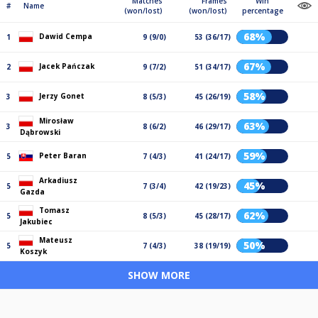
Matches
Frames
Win
#
Name
(won/lost)
(won/lost)
percentage
68%
Dawid Cempa
1
9 (9/0)
53 (36/17)
67%
Jacek Pańczak
2
9 (7/2)
51 (34/17)
58%
Jerzy Gonet
3
8 (5/3)
45 (26/19)
Mirosław
63%
3
8 (6/2)
46 (29/17)
Dąbrowski
59%
Peter Baran
5
7 (4/3)
41 (24/17)
Arkadiusz
45%
5
7 (3/4)
42 (19/23)
Gazda
Tomasz
62%
5
8 (5/3)
45 (28/17)
Jakubiec
Mateusz
50%
5
7 (4/3)
38 (19/19)
Koszyk
SHOW MORE