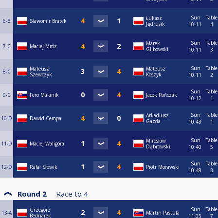
Sun
Table
Łukasz
6-B
Sławomir Bratek
Jędrusik
10:11
4
Sun
Table
Marek
7-C
Maciej Mróz
Glibowski
10:11
3
Sun
Table
Mateusz
Mateusz
8-C
Szewczyk
Koszyk
10:11
2
Sun
Table
9-C
Fero Malanik
Jacek Pańczak
10:12
1
Sun
Table
Arkadiusz
10-D
Dawid Cempa
Gazda
10:43
1
Sun
Table
Mirosław
11-D
Maciej Waligóra
Dąbrowski
10:40
5
Sun
Table
12-D
Rafał Słowik
Piotr Morawski
10:48
3
Round 2
Race to
4
Sun
Table
Grzegorz
13-A
Martin Pastula
Bednarek
11:05
7