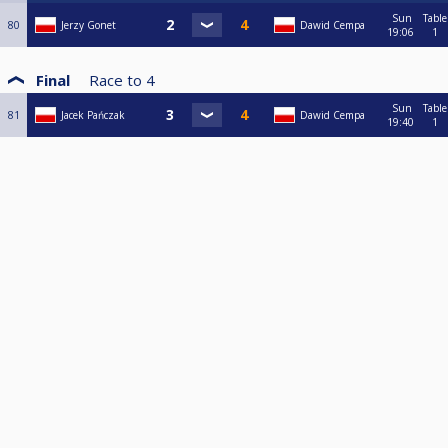
Sun
Table
80
Jerzy Gonet
Dawid Cempa
19:06
1
Final
Race to
4
Sun
Table
81
Jacek Pańczak
Dawid Cempa
19:40
1