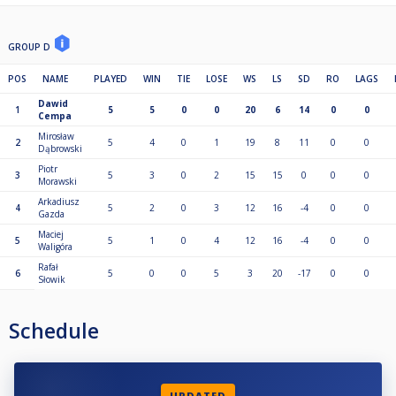
GROUP D
POS
NAME
PLAYED
WIN
TIE
LOSE
WS
LS
SD
RO
LAGS
Dawid
1
5
5
0
0
20
6
14
0
0
Cempa
Mirosław
2
5
4
0
1
19
8
11
0
0
Dąbrowski
Piotr
3
5
3
0
2
15
15
0
0
0
Morawski
Arkadiusz
4
5
2
0
3
12
16
-4
0
0
Gazda
Maciej
5
5
1
0
4
12
16
-4
0
0
Waligóra
Rafał
6
5
0
0
5
3
20
-17
0
0
Słowik
Schedule
UPDATED