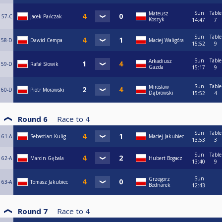
Sun
Table
Mateusz
57-C
Jacek Pańczak
Koszyk
14:47
7
Sun
Table
58-D
Dawid Cempa
Maciej Waligóra
15:52
9
Sun
Table
Arkadiusz
59-D
Rafał Słowik
Gazda
15:17
9
Sun
Table
Mirosław
60-D
Piotr Morawski
Dąbrowski
15:52
4
Round 6
Race to
4
Sun
Table
61-A
Sebastian Kulig
Maciej Jakubiec
13:53
3
Sun
Table
62-A
Marcin Gębala
Hubert Bogacz
13:40
9
Sun
Grzegorz
63-A
Tomasz Jakubiec
Bednarek
12:43
Round 7
Race to
4