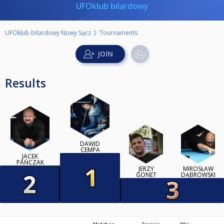
UFOklub bilardowy
UFOklub bilardowy Nowy Sącz
Tournaments
Results
DAWID
CEMPA
JACEK
PAŃCZAK
JERZY
MIROSŁAW
GONET
DĄBROWSKI