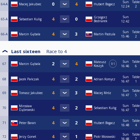
Sun
Table
64-A
Maciej Jakubiec
Hubert Bogacz
12:24
2
Sun
Grzegorz
65-A
Sebastian Kulig
Bednarek
12:42
Sun
Table
66-A
Marcin Gębala
Martin Pastula
15:46
2
Last sixteen
Race to
4
Sun
Table
Mateusz
67
Marcin Gębala
R1
Koszyk
16:46
6
Sun
Table
68
Jacek Pańczak
Adrian Komycz
16:47
1
Sun
Table
69
Tomasz Jakubiec
Maciej Mróz
16:47
5
Sun
Table
Mirosław
70
Sebastian Kulig
Dąbrowski
16:47
3
Sun
Table
71
Peter Baran
Hubert Bogacz
16:48
4
Sun
Table
72
Jerzy Gonet
Piotr Morawski
16:48
7