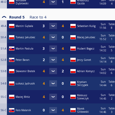
Sun
Table
Mirosław
Arkadiusz
48-D
Dąbrowski
Gazda
14:09
4
Round 5
Race to
4
Sun
Table
49-A
Marcin Gębala
Sebastian Kulig
11:56
8
Sun
Table
50-A
Tomasz Jakubiec
Maciej Jakubiec
15:52
1
Sun
Table
51-A
Martin Pastula
Hubert Bogacz
14:32
5
Sun
Table
52-B
Peter Baran
Jerzy Gonet
14:14
8
Sun
Table
53-B
Sławomir Bratek
Adrian Komycz
14:02
6
Sun
Table
Krystian
54-B
Łukasz Jędrusik
Skrzypek
14:44
6
Sun
Table
Mateusz
55-C
Maciej Mróz
Szewczyk
14:45
2
Sun
Table
Marek
56-C
Fero Malanik
Glibowski
14:46
3