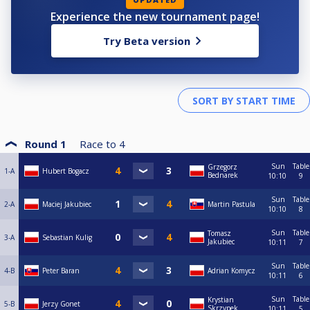
Experience the new tournament page!
Try Beta version
Round 1
Race to
4
Sun
Table
Grzegorz
1-A
Hubert Bogacz
Bednarek
10:10
9
Sun
Table
2-A
Maciej Jakubiec
Martin Pastula
10:10
8
Sun
Table
Tomasz
3-A
Sebastian Kulig
Jakubiec
10:11
7
Sun
Table
4-B
Peter Baran
Adrian Komycz
10:11
6
Sun
Table
Krystian
5-B
Jerzy Gonet
Skrzypek
10:11
5