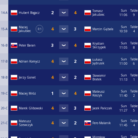
Sun
Table
Tomasz
14-A
Hubert Bogacz
Jakubiec
11:06
9
Sun
Table
Maciej
15-A
R1
Marcin Gębala
Jakubiec
10:59
4
Sun
Table
Krystian
16-B
Peter Baran
Skrzypek
11:05
8
Sun
Table
Łukasz
17-B
Adrian Komycz
Jędrusik
11:00
6
Sun
Table
Sławomir
18-B
Jerzy Gonet
Bratek
11:13
1
Sun
Table
Mateusz
19-C
Maciej Mróz
Koszyk
11:40
2
Sun
Table
20-C
Marek Glibowski
Jacek Pańczak
11:27
5
Sun
Table
Mateusz
21-C
Fero Malanik
Szewczyk
11:45
4
Sun
Table
Mirosław