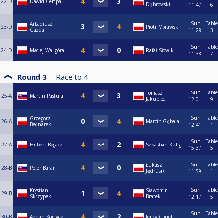
22-D
Dawid Cempa
Dąbrowski
11:47
6
Sun
Table
Arkadiusz
23-D
Piotr Morawski
Gazda
11:28
3
Sun
Table
24-D
Maciej Waligóra
Rafał Słowik
11:38
7
Round 3
Race to
4
Sun
Table
Tomasz
25-A
Martin Pastula
Jakubiec
12:01
9
Sun
Table
Grzegorz
26-A
Marcin Gębala
Bednarek
12:41
1
Sun
Table
27-A
Hubert Bogacz
Sebastian Kulig
15:37
5
Sun
Table
Łukasz
28-B
Peter Baran
Jędrusik
11:59
1
Sun
Table
Krystian
Sławomir
29-B
Skrzypek
Bratek
12:17
5
Sun
Table
30-B
Adrian Komycz
Jerzy Gonet