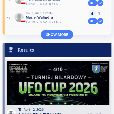
H2H
Turniej UFO CUP 8 bil 3/10
4
1
Mar 8, 2026, 2:42 PM
Maciej Waligóra
vs
H2H
Turniej UFO CUP 8 bil 3/10
SHOW MORE
Results
April 12, 2026