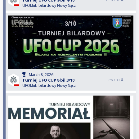
Turniej UFO CUP 9 bil 4/10
25th /
37
UFOklub bilardowy Nowy Sącz
March 8, 2026
Turniej UFO CUP 8 bil 3/10
9th /
39
UFOklub bilardowy Nowy Sącz