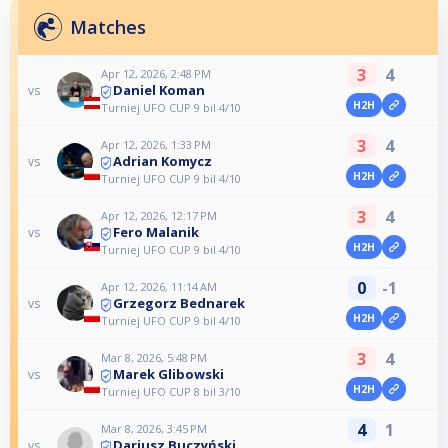
Matches
3
4
Apr 12, 2026, 2:48 PM
Daniel Koman
vs
H2H
Turniej UFO CUP 9 bil 4/10
3
4
Apr 12, 2026, 1:33 PM
Adrian Komycz
vs
H2H
Turniej UFO CUP 9 bil 4/10
3
4
Apr 12, 2026, 12:17 PM
Fero Malanik
vs
H2H
Turniej UFO CUP 9 bil 4/10
0
-1
Apr 12, 2026, 11:14 AM
Grzegorz Bednarek
vs
H2H
Turniej UFO CUP 9 bil 4/10
3
4
Mar 8, 2026, 5:48 PM
Marek Glibowski
vs
H2H
Turniej UFO CUP 8 bil 3/10
4
1
Mar 8, 2026, 3:45 PM
Dariusz Buczyński
vs