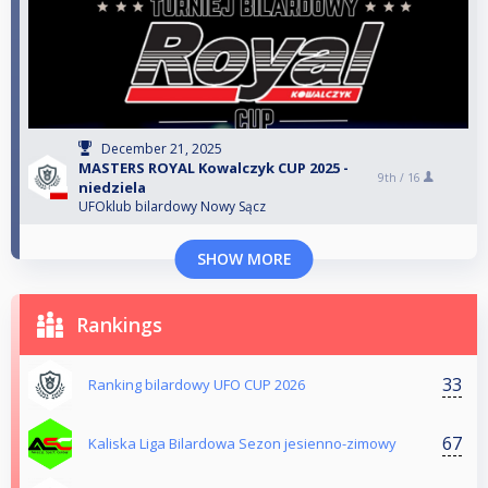
December 21, 2025
MASTERS ROYAL Kowalczyk CUP 2025 -
9th /
16
niedziela
UFOklub bilardowy Nowy Sącz
SHOW MORE
Rankings
33
Ranking bilardowy UFO CUP 2026
67
Kaliska Liga Bilardowa Sezon jesienno-zimowy