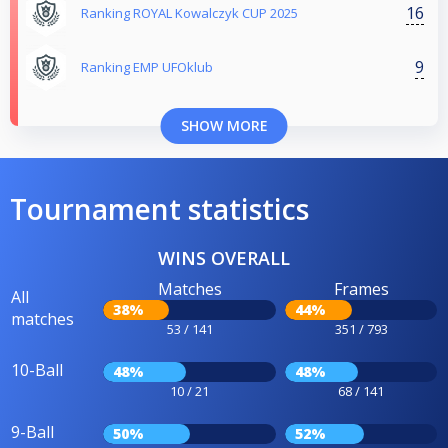
16
Ranking ROYAL Kowalczyk CUP 2025
9
Ranking EMP UFOklub
SHOW MORE
Tournament statistics
WINS OVERALL
Matches
Frames
All
38%
44%
matches
53 / 141
351 / 793
10-Ball
48%
48%
10 / 21
68 / 141
9-Ball
50%
52%