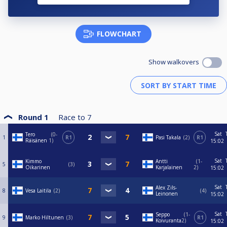
FLOWCHART
Show walkovers
Round 1
Race to
7
Sat
Tero
0-
1
R1
Pasi Takala
2
R1
Räisänen
1
15:02
Sat
Kimmo
Antti
1-
5
3
Oikarinen
Karjalainen
2
15:02
Sat
Alex Zils-
8
Vesa Laitila
2
4
Leinonen
15:02
Sat
Seppo
1-
9
Marko Hiltunen
3
R1
Koivuranta
2
15:02