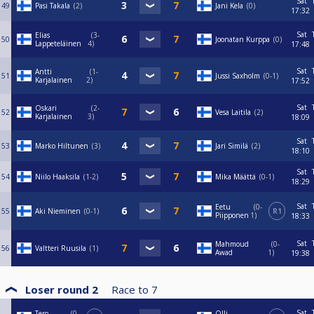
Sat
49
Pasi Takala
2
Jani Kela
0
17:32
Sat
Elias
3-
50
Joonatan Kurppa
0
Lappeteläinen
4
17:48
Sat
Antti
1-
51
Jussi Saxholm
0-1
Karjalainen
2
17:52
Sat
Oskari
2-
52
Vesa Laitila
2
Karjalainen
3
18:09
Sat
53
Marko Hiltunen
3
Jari Similä
2
18:10
Sat
54
Niilo Haaksila
1-2
Mika Määttä
0-1
18:29
Sat
Eetu
0-
55
Aki Nieminen
0-1
R1
Piipponen
1
18:33
Sat
Mahmoud
0-
56
Valtteri Ruusila
1
Awad
1
19:38
Loser round 2
Race to
7
Sat
Tero
0-
Olli