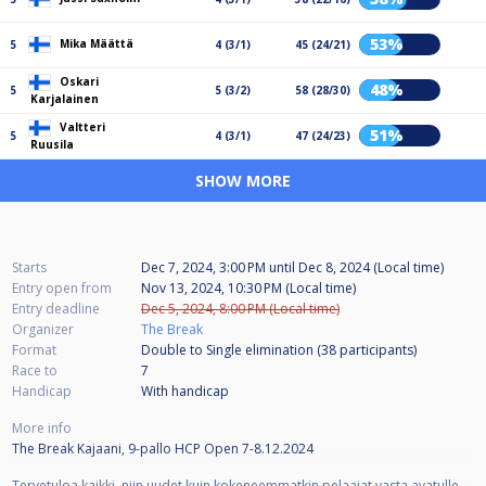
53%
Mika Määttä
5
4 (3/1)
45 (24/21)
Oskari
48%
5
5 (3/2)
58 (28/30)
Karjalainen
Valtteri
51%
5
4 (3/1)
47 (24/23)
Ruusila
SHOW MORE
Starts
Dec 7, 2024, 3:00 PM
until
Dec 8, 2024 (Local time)
Entry open from
Nov 13, 2024, 10:30 PM (Local time)
Entry deadline
Dec 5, 2024, 8:00 PM (Local time)
Organizer
The Break
Format
Double to Single elimination (38
participants
)
Race to
7
Handicap
With handicap
More info
The Break Kajaani, 9-pallo HCP Open 7-8.12.2024
Tervetuloa kaikki, niin uudet kuin kokeneemmatkin pelaajat vasta avatulle