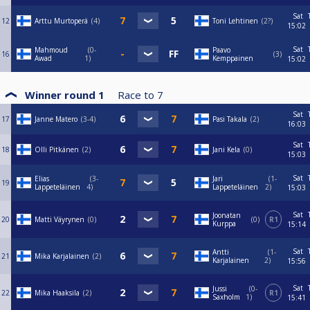
Sat
12
Arttu Murtoperä
4
Toni Lehtinen
2?
15:02
Sat
Mahmoud
0-
Paavo
16
3
Awad
1
Kemppainen
15:02
Winner round 1
Race to
7
Sat
17
Janne Matero
3-4
Pasi Takala
2
16:03
Sat
18
Olli Pitkänen
2
Jani Kela
0
15:03
Sat
Elias
3-
Jari
1-
19
Lappeteläinen
4
Lappeteläinen
2
15:03
Sat
Joonatan
20
Matti Väyrynen
0
0
R1
Kurppa
15:14
Sat
Antti
1-
21
Mika Karjalainen
2
Karjalainen
2
15:56
Sat
Jussi
0-
22
Mika Haaksila
2
R1
Saxholm
1
15:41