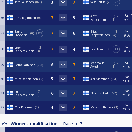
65
Tero Räisänen
0-1
Vesa Laitila
2
R1
Sat
Antti
1-
66
Juha Rajaniemi
0
Karjalainen
2
19:44
Sat
Samuli
Elias
3-
67
0
R1
Hyvönen
Lappeteläinen
4
19:56
Sat
Leevi
2-
68
Pasi Takala
2
R1
Lappetelainen
3
19:52
Sat
Mahmoud
0-
69
Petro Partanen
2-3
Awad
1
21:10
Sat
70
Mika Karjalainen
2
Aki Nieminen
0-1
20:10
Sat
Jari
1-
71
Niilo Haaksila
1-2
Lappeteläinen
2
21:00
Sat
72
Olli Pitkänen
2
Marko Hiltunen
3
20:02
Winners qualification
Race to
7