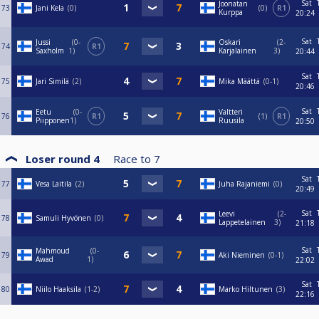
Sat
Joonatan
73
Jani Kela
0
0
R1
Kurppa
20:24
Sat
Jussi
0-
Oskari
2-
74
R1
Saxholm
1
Karjalainen
3
20:44
Sat
75
Jari Similä
2
Mika Määttä
0-1
20:46
Sat
Eetu
0-
Valtteri
76
R1
1
R1
Piipponen
1
Ruusila
20:50
Loser round 4
Race to
7
Sat
77
Vesa Laitila
2
Juha Rajaniemi
0
20:49
Sat
Leevi
2-
78
Samuli Hyvönen
0
Lappetelainen
3
21:18
Sat
Mahmoud
0-
79
Aki Nieminen
0-1
Awad
1
22:02
Sat
80
Niilo Haaksila
1-2
Marko Hiltunen
3
22:16