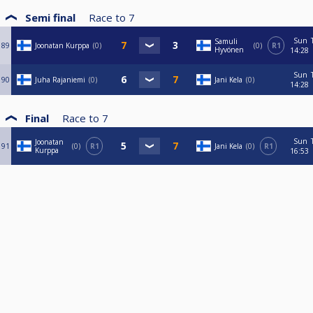
Semi final
Race to
7
Sun
Samuli
89
Joonatan Kurppa
0
0
R1
Hyvönen
14:28
Sun
90
Juha Rajaniemi
0
Jani Kela
0
14:28
Final
Race to
7
Sun
Joonatan
91
0
R1
Jani Kela
0
R1
Kurppa
16:53