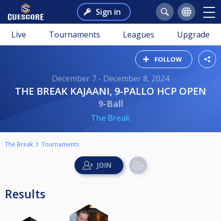
Sign in
Live
Tournaments
Leagues
Upgrade
FOLLOW
December 7 - December 8, 2024
THE BREAK KAJAANI, 9-PALLO HCP OPEN
9-Ball
The Break
The Break
Tournaments
Results