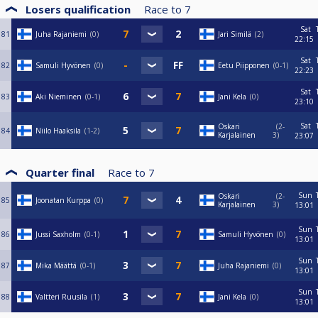
Losers qualification
Race to
7
Sat
81
Juha Rajaniemi
0
Jari Similä
2
22:15
Sat
82
Samuli Hyvönen
0
Eetu Piipponen
0-1
22:23
Sat
83
Aki Nieminen
0-1
Jani Kela
0
23:10
Sat
Oskari
2-
84
Niilo Haaksila
1-2
Karjalainen
3
23:07
Quarter final
Race to
7
Sun
Oskari
2-
85
Joonatan Kurppa
0
Karjalainen
3
13:01
Sun
86
Jussi Saxholm
0-1
Samuli Hyvönen
0
13:01
Sun
87
Mika Määttä
0-1
Juha Rajaniemi
0
13:01
Sun
88
Valtteri Ruusila
1
Jani Kela
0
13:01