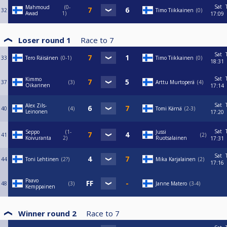
Sat
Mahmoud
0-
32
Timo Tiikkainen
0
Awad
1
17:09
Loser round 1
Race to
7
Sat
33
Tero Räisänen
0-1
Timo Tiikkainen
0
18:31
Sat
Kimmo
37
3
Arttu Murtoperä
4
Oikarinen
17:14
Sat
Alex Zils-
40
4
Tomi Kärnä
2-3
Leinonen
17:20
Sat
Seppo
1-
Jussi
41
2
Koivuranta
2
Ruotsalainen
17:31
Sat
44
Toni Lehtinen
2?
Mika Karjalainen
2
17:16
Paavo
48
3
Janne Matero
3-4
Kemppainen
Winner round 2
Race to
7