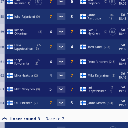
57
R1
0
R1
Räisänen
1
Syrjänen
19:06
Sat
Janne
0-
58
Juha Rajaniemi
0
Alaluusua
1
18:43
Sat
Kimmo
Samuli
59
3
0
R2
Oikarinen
Hyvönen
18:44
Sat
Leevi
2-
60
Tomi Kärnä
2-3
Lappetelainen
3
19:10
Sat
Seppo
1-
61
Petro Partanen
2-3
Koivuranta
2
18:45
Sat
62
Mika Haaksila
2
Mika Karjalainen
2
19:16
Sat
Jari
1-
63
Matti Väyrynen
0
Lappeteläinen
2
19:17
Sat
64
Olli Pitkänen
2
Janne Matero
3-4
19:23
Loser round 3
Race to
7