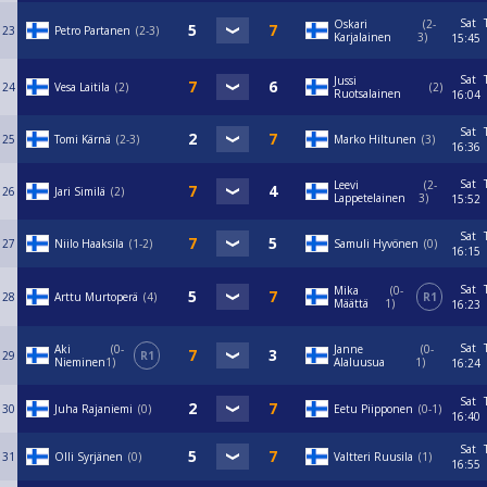
Sat
Oskari
2-
23
Petro Partanen
2-3
Karjalainen
3
15:45
Sat
Jussi
24
Vesa Laitila
2
2
Ruotsalainen
16:04
Sat
25
Tomi Kärnä
2-3
Marko Hiltunen
3
16:36
Sat
Leevi
2-
26
Jari Similä
2
Lappetelainen
3
15:52
Sat
27
Niilo Haaksila
1-2
Samuli Hyvönen
0
16:15
Sat
Mika
0-
28
Arttu Murtoperä
4
R1
Määttä
1
16:23
Sat
Aki
0-
Janne
0-
29
R1
Nieminen
1
Alaluusua
1
16:24
Sat
30
Juha Rajaniemi
0
Eetu Piipponen
0-1
16:40
Sat
31
Olli Syrjänen
0
Valtteri Ruusila
1
16:55