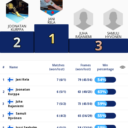
JANI
KELA
JOONATAN
KURPPA
JUHA
SAMULI
RAJANIEMI
HYVÖNEN
Matches
Frames
Win
#
Name
(won/lost)
(won/lost)
percentage
54%
Jani Kela
1
7 (6/1)
79 (43/36)
Joonatan
63%
2
6 (5/1)
63 (40/23)
Kurppa
Juha
59%
3
7 (5/2)
73 (43/30)
Rajaniemi
Samuli
55%
3
6 (4/2)
65 (36/29)
Hyvönen
58%
Jussi Saxholm
5
4 (3/1)
38 (22/16)