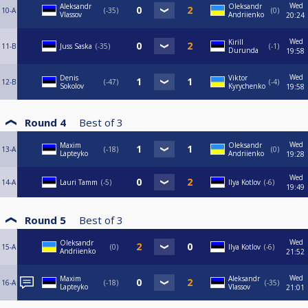
Wed
Aleksandr
Oleksandr
10-A
-35
0
Vlassov
Andriienko
20:24
Wed
Kirill
11-B
Juss Saska
-35
-1
Durunda
19:58
Wed
Denis
Viktor
12-B
-47
-4
Sokolov
Kyrychenko
19:58
Round 4
Best of
3
Wed
Maxim
Oleksandr
13-A
-18
0
Lapteyko
Andriienko
19:28
Wed
14-A
Lauri Tamm
-5
Ilya Kotlov
-6
19:49
Round 5
Best of
3
Wed
Oleksandr
15-A
0
Ilya Kotlov
-6
Andriienko
21:52
Wed
Maxim
Aleksandr
16-A
-18
-35
Lapteyko
Vlassov
21:01