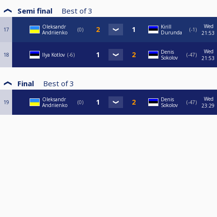
Semi final
Best of
3
Wed
Oleksandr
Kirill
17
0
-1
Andriienko
Durunda
21:53
Wed
Denis
18
Ilya Kotlov
-6
-47
Sokolov
21:53
Final
Best of
3
Wed
Oleksandr
Denis
19
0
-47
Andriienko
Sokolov
23:29