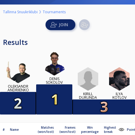
Tallinna Snuukriklubi
Tournaments
Results
DENIS
SOKOLOV
OLEKSANDR
ANDRIIENKO
KIRILL
ILYA
DURUNDA
KOTLOV
Matches
Frames
Win
Highest
#
Name
Poin
(won/lost)
(won/lost)
percentage
break