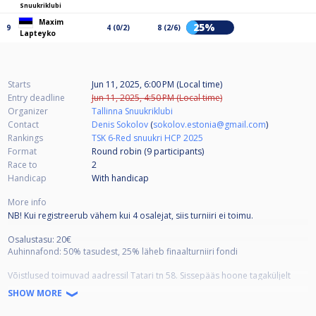
Snuukriklubi
Maxim
25%
9
4 (0/2)
8 (2/6)
Lapteyko
Starts
Jun 11, 2025, 6:00 PM (Local time)
Entry deadline
Jun 11, 2025, 4:50 PM (Local time)
Organizer
Tallinna Snuukriklubi
Contact
Denis Sokolov
(
sokolov.estonia@gmail.com
)
Rankings
TSK 6-Red snuukri HCP 2025
Format
Round robin (9
participants
)
Race to
2
Handicap
With handicap
More info
NB! Kui registreerub vähem kui 4 osalejat, siis turniiri ei toimu.
Osalustasu: 20€
Auhinnafond: 50% tasudest, 25% läheb finaalturniiri fondi
Võistlused toimuvad aadressil Tatari tn 58. Sissepääs hoone tagaküljelt
(metalltrepp).
SHOW MORE
Suveperioodil toimuvad etapid kord kahe nädala tagant.