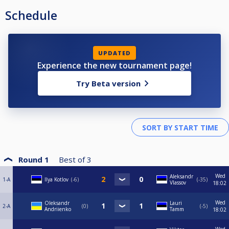
Schedule
UPDATED
Experience the new tournament page!
Try Beta version
Round 1
Best of
3
Wed
Aleksandr
1-A
Ilya Kotlov
-6
-35
Vlassov
18:02
Wed
Oleksandr
Lauri
2-A
0
-5
Andriienko
Tamm
18:02