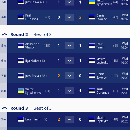
Wed
Viktor
3-B
Juss Saska
-35
-4
Kyrychenko
18:02
Wed
Kirill
Denis
4-B
-1
-47
Durunda
Sokolov
18:02
Round 2
Best of
3
Wed
Aleksandr
Lauri
5-A
-35
-5
Vlassov
Tamm
19:04
Wed
Maxim
6-A
Ilya Kotlov
-6
-18
Lapteyko
19:00
Wed
Denis
7-B
Juss Saska
-35
-47
Sokolov
19:00
Wed
Viktor
Kirill
8-B
-4
-1
Kyrychenko
Durunda
19:00
Round 3
Best of
3
Wed
Maxim
9-A
Lauri Tamm
-5
-18
Lapteyko
20:25