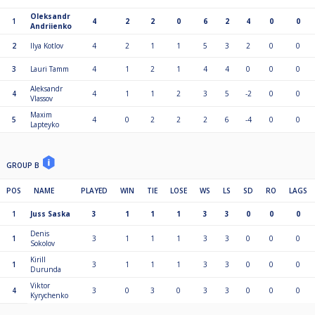
Kasutada käsipalli (ainult siis, kui mängijate vahe on väiksem kui
mängitavad punktid).
Oleksandr
1
4
2
2
0
6
2
4
0
0
Andriienko
2
Ilya Kotlov
4
2
1
1
5
3
2
0
0
3
Lauri Tamm
4
1
2
1
4
4
0
0
0
Aleksandr
4
4
1
1
2
3
5
-2
0
0
Vlassov
Maxim
5
4
0
2
2
2
6
-4
0
0
Lapteyko
GROUP B
POS
NAME
PLAYED
WIN
TIE
LOSE
WS
LS
SD
RO
LAGS
1
Juss Saska
3
1
1
1
3
3
0
0
0
Denis
1
3
1
1
1
3
3
0
0
0
Sokolov
Kirill
1
3
1
1
1
3
3
0
0
0
Durunda
Viktor
4
3
0
3
0
3
3
0
0
0
Kyrychenko