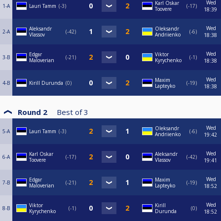
Wed
Karl Oskar
1-A
Lauri Tamm
-3
-17
Toovere
18:39
Wed
Aleksandr
Oleksandr
2-A
-42
-6
Vlassov
Andriienko
18:38
Wed
Edgar
Viktor
3-B
-21
-1
Maloverian
Kyrychenko
18:38
Wed
Maxim
4-B
Kirill Durunda
0
-19
Lapteyko
18:38
Round 2
Best of
3
Wed
Oleksandr
5-A
Lauri Tamm
-3
-6
Andriienko
19:42
Wed
Karl Oskar
Aleksandr
6-A
-17
-42
Toovere
Vlassov
19:41
Wed
Edgar
Maxim
7-B
-21
-19
Maloverian
Lapteyko
18:52
Wed
Viktor
Kirill
8-B
-1
0
Kyrychenko
Durunda
18:52