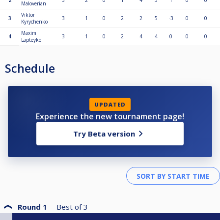
2
3
2
0
1
4
3
1
0
0
Maloverian
Viktor
3
3
1
0
2
2
5
-3
0
0
Kyrychenko
Maxim
4
3
1
0
2
4
4
0
0
0
Lapteyko
Schedule
UPDATED
Experience the new tournament page!
Try Beta version
Round 1
Best of
3