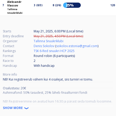
Aleksandr
25%
7
3 (0/3)
8 (2/6)
120
Vlassov
Tallinna
Snuukriklubi
Starts
May 21, 2025, 6:00 PM (Local time)
Entry deadline
May 21, 2025, 4:50 PM (Local time)
Organizer
Tallinna Snuukriklubi
Contact
Denis Sokolov
(
sokolov.estonia@gmail.com
)
Rankings
TSK 6-Red snuukri HCP 2025
Format
Round robin (8
participants
)
Race to
2
Handicap
With handicap
More info
NB! Kui registreerub vähem kui 4 osalejat, siis turniiri ei toimu.
Osalustasu: 20€
Auhinnafond: 50% tasudest, 25% läheb finaalturniiri fondi
NB! Registreerimine on avatud kuni 16:30 ja pärast seda toimub loosimine.
Max 16 osalejat.
SHOW MORE
Händikäp muutub iga turniiri järel: +/- 1 punkt iga matši ja freimi eest.