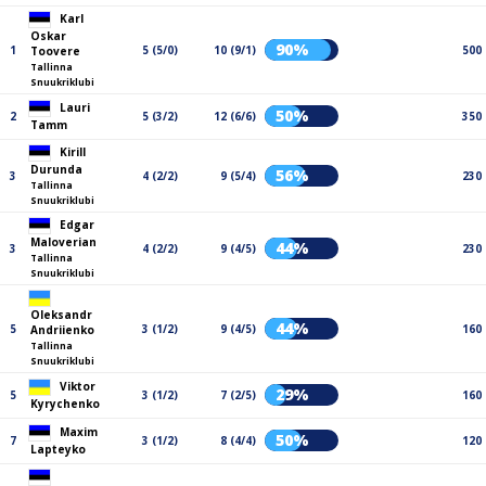
Karl
Oskar
90%
1
5 (5/0)
10 (9/1)
500
Toovere
Tallinna
Snuukriklubi
Lauri
50%
2
5 (3/2)
12 (6/6)
350
Tamm
Kirill
Durunda
56%
3
4 (2/2)
9 (5/4)
230
Tallinna
Snuukriklubi
Edgar
Maloverian
44%
3
4 (2/2)
9 (4/5)
230
Tallinna
Snuukriklubi
Oleksandr
44%
5
3 (1/2)
9 (4/5)
160
Andriienko
Tallinna
Snuukriklubi
Viktor
29%
5
3 (1/2)
7 (2/5)
160
Kyrychenko
Maxim
50%
7
3 (1/2)
8 (4/4)
120
Lapteyko