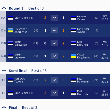
Round 3
Best of
3
Wed
Aleksandr
9-A
Lauri Tamm
-3
-42
Vlassov
21:24
Oleksandr
Karl Oskar
10-A
-6
-17
Andriienko
Toovere
Wed
Edgar
Kirill
11-B
-21
0
Maloverian
Durunda
20:35
Wed
Maxim
Viktor
12-B
-19
-1
Lapteyko
Kyrychenko
20:45
Semi final
Best of
3
Wed
Karl Oskar
Edgar
13
-17
-21
Toovere
Maloverian
22:01
Wed
Kirill
14
Lauri Tamm
-3
0
Durunda
23:56
Final
Best of
3