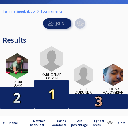
Tallinna Snuukriklubi
Tournaments
Results
KARL OSKAR
TOOVERE
LAURI
TAMM
KIRILL
EDGAR
DURUNDA
MALOVERIAN
Matches
Frames
Win
Highest
#
Name
Points
(won/lost)
(won/lost)
percentage
break