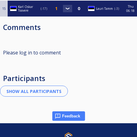
Thu
Karl Oskar
15
-17
Lauri Tamm
-3
Toovere
06:18
Comments
Please log in to comment
Participants
Feedback