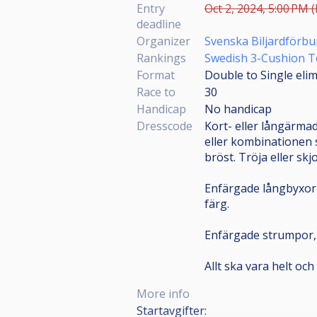
Entry
Oct 2, 2024, 5:00 PM (
deadline
Organizer
Svenska Biljardförb
Rankings
Swedish 3-Cushion T
Format
Double to Single eli
Race to
30
Handicap
No handicap
Dresscode
Kort- eller långärmad
eller kombinationen s
bröst. Tröja eller sk
Enfärgade långbyxor (
färg.
Enfärgade strumpor, e
Allt ska vara helt och
More info
Startavgifter: