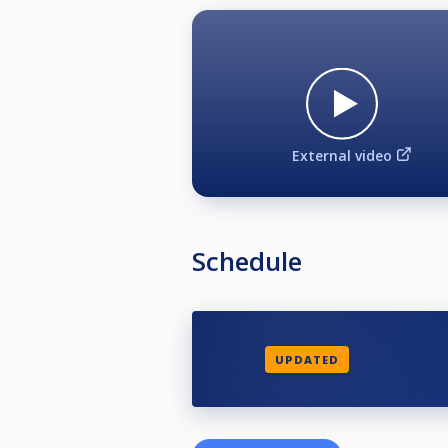
External video
Schedule
UPDATED