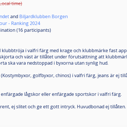
Local time)
undet
and
Biljardklubben Borgen
our - Ranking 2024
mination (16
participants
)
 klubbtröja i valfri färg med krage och klubbmärke fast appl
kjorta och väst är tillåtet under förutsättning att klubbmär
jorta ska vara nedstoppad i byxorna utan synlig hud.
Kostymbyxor, golfbyxor, chinos) i valfri färg, jeans är ej til
nfärgade lågskor eller enfärgade sportskor i valfri färg.
 rent, ej slitet och ge ett gott intryck. Huvudbonad ej tillåten.