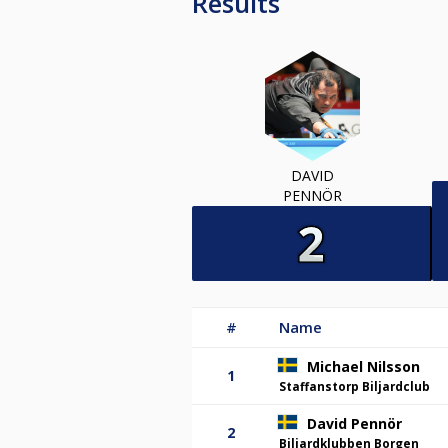
Results
DAVID
PENNÖR
#
Name
Michael Nilsson
1
Staffanstorp Biljardclub
David Pennör
2
Biljardklubben Borgen