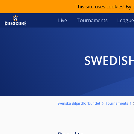
This site uses cookies! By
Live
Tournaments
League
SWEDIS
Svenska Biljardförbundet
Tournaments