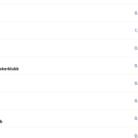
0
1
0
0
okerklubb
0
0
0
ub
0