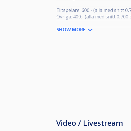
Elitspelare: 600:- (alla med snitt 0,
Övriga: 400:- (alla med snitt 0,700 
Antal dagar: Tävling som spelas på
SHOW MORE
Video / Livestream