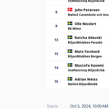
Staffanstorp Biljardclub
John Petersen
9
Malmö Carambole och Sno
Olle Nisslert
9
BK Milen
Ratcha Alievski
13
Biljardklubben Paradis
Mats Forslund
13
Biljardklubben Borgen
Mustafa Kasemi
14
Staffanstorp Biljardclub
Adrian Weiss
15
Malmö Biljardklubb
Starts
Oct 5, 2024, 10:00 A