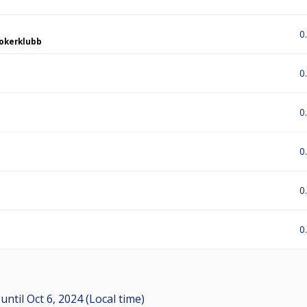
0
okerklubb
0
0
0
0
0
M
until
Oct 6, 2024 (Local time)