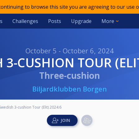
 continuing to browse this site you are agreeing to our use o
s
Challenges
Posts
Upgrade
More
October 5 - October 6, 2024
H 3-CUSHION TOUR (ELIT
Three-cushion
Biljardklubben Borgen
Swedish 3-cushion Tour (Elit) 2024:6