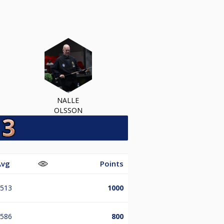
NALLE
OLSSON
Avg
Points
.513
1000
.586
800