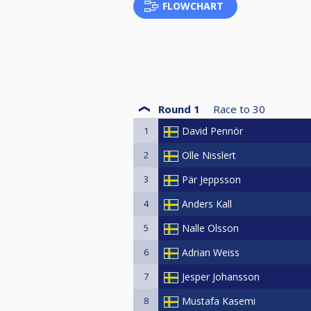
FLOWCHART
Round 1
Race to
30
1
David Pennör
2
Olle Nisslert
3
Pär Jeppsson
4
Anders Kall
5
Nalle Olsson
6
Adrian Weiss
7
Jesper Johansson
8
Mustafa Kasemi