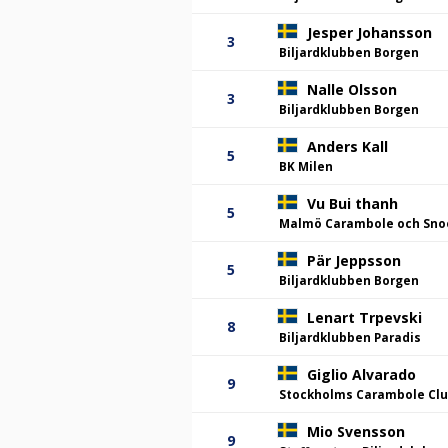
Jesper Johansson
3
Biljardklubben Borgen
Nalle Olsson
3
Biljardklubben Borgen
Anders Kall
5
BK Milen
Vu Bui thanh
5
Malmö Carambole och Sno
Pär Jeppsson
5
Biljardklubben Borgen
Lenart Trpevski
8
Biljardklubben Paradis
Giglio Alvarado
9
Stockholms Carambole Cl
Mio Svensson
9