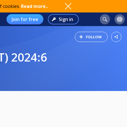
f cookies.
Read more..
Join for free
Sign in
FOLLOW
) 2024:6