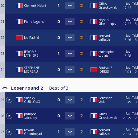
Sat
Tab
Gilles
20
Clement Helart
Grzeskowiak
17:42
1
Sat
Tab
Keyvan
21
Pierre Legrand
Ghominejad
17:42
3
Sat
Tab
bernard
22
Jad Rachid
ballestra
18:46
3
Sat
JEROME
christophe
23
LATHIERE
coulais
15:28
Sat
Tab
STEPHANE
Souhail EL
24
MOREAU
IDRISSI
19:01
2
Loser round 2
Best of
3
Sat
Tab
Yannick
Sébastien
25
GUILLOUX
Vedel
19:49
3
Sat
Tab
philippe
Gilles
26
sabourdy
Grzeskowiak
20:29
2
Sat
Tab
Keyvan
bernard
27
Ghominejad
ballestra
21:34
3