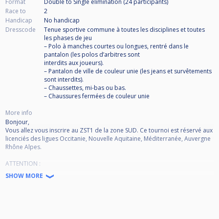
Format
Double to Single elimination (24
participants
)
Race to
2
Handicap
No handicap
Dresscode
Tenue sportive commune à toutes les disciplines et toutes
les phases de jeu
– Polo à manches courtes ou longues, rentré dans le
pantalon (les polos d’arbitres sont
interdits aux joueurs).
– Pantalon de ville de couleur unie (les jeans et survêtements
sont interdits).
– Chaussettes, mi-bas ou bas.
– Chaussures fermées de couleur unie
More info
Bonjour,
Vous allez vous inscrire au ZST1 de la zone SUD. Ce tournoi est réservé aux
licenciés des ligues Occitanie, Nouvelle Aquitaine, Méditerranée, Auvergne
Rhône Alpes.
ATTENTION :
Vérifiez bien que votre nom est sur la liste restreinte ci-dessous.
SHOW MORE
Si vous vous inscrivez alors que votre nom n'y figure pas, votre inscription
sera annulée et non remboursée.
L'inscription pour tous les joueurs sera ouverte à partir du 12/09/2024 à
18h.
Jusque là SEULS les joueurs sur la liste restreinte peuvent s'inscrire.