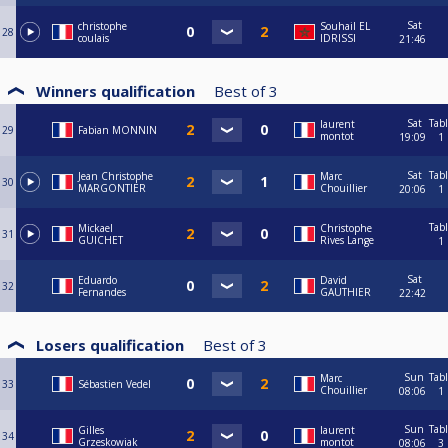
Sat
christophe
Souhail EL
28
coulais
IDRISSI
21:46
Winners qualification
Best of
3
Sat
Tab
laurent
29
Fabian MONNIN
montot
19:09
1
Sat
Tab
Jean Christophe
Marc
30
MARGONTIER
Chouillier
20:06
1
Tab
Mickael
Christophe
31
GUICHET
Rives Lange
1
Sat
Eduardo
David
32
Fernandes
GAUTHIER
22:42
Losers qualification
Best of
3
Sun
Tab
Marc
33
Sébastien Vedel
Chouillier
08:06
1
Sun
Tab
Gilles
laurent
34
Grzeskowiak
montot
08:06
3