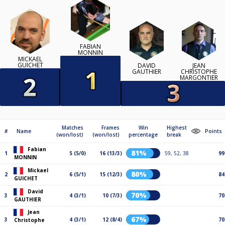
FABIAN
MONNIN
MICKAEL
GUICHET
DAVID
JEAN
GAUTHIER
CHRISTOPHE
MARGONTIER
Matches
Frames
Win
Highest
#
Name
Points
(won/lost)
(won/lost)
percentage
break
Fabian
81%
1
5 (5/0)
16 (13/3)
59, 52, 38
99
MONNIN
Mickael
80%
2
6 (5/1)
15 (12/3)
84
GUICHET
David
70%
3
4 (3/1)
10 (7/3)
70
GAUTHIER
Jean
67%
3
4 (3/1)
12 (8/4)
70
Christophe