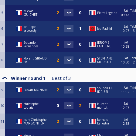
Sat
Tab
Mickael
5
Pierre Legrand
GUICHET
09:43
1
Sat
Tab
philippe
6
Jad Rachid
sabourdy
10:07
3
Sat
Eduardo
JEROME
7
Fernandes
LATHIERE
10:38
Sat
Tab
Florent GIRAUD
STEPHANE
8
BY
MOREAU
10:50
2
Winner round 1
Best of
3
Sat
Tab
Souhail EL
9
Fabian MONNIN
IDRISSI
11:52
1
Sat
christophe
laurent
10
coulais
montot
12:07
Sat
Jean Christophe
bernard
11
MARGONTIER
ballestra
12:38
Sat
Keyvan
Marc