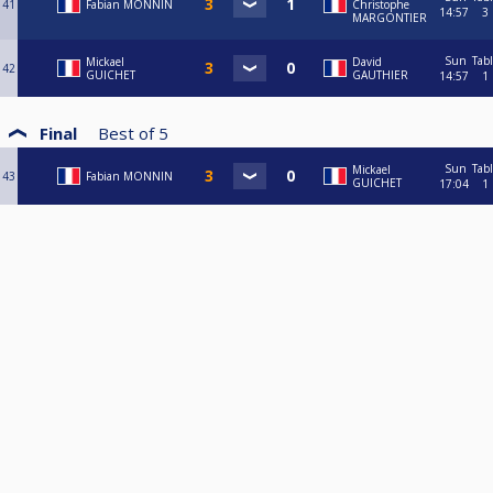
41
Fabian MONNIN
Christophe
14:57
3
MARGONTIER
Sun
Tab
Mickael
David
42
GUICHET
GAUTHIER
14:57
1
Final
Best of
5
Sun
Tab
Mickael
43
Fabian MONNIN
GUICHET
17:04
1