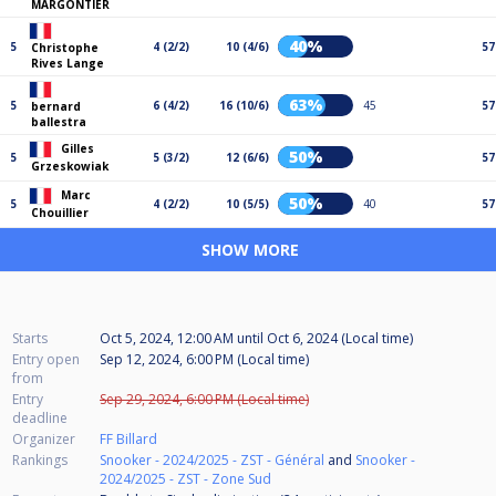
MARGONTIER
40%
5
4 (2/2)
10 (4/6)
57
Christophe
Rives Lange
63%
5
6 (4/2)
16 (10/6)
45
57
bernard
ballestra
Gilles
50%
5
5 (3/2)
12 (6/6)
57
Grzeskowiak
Marc
50%
5
4 (2/2)
10 (5/5)
40
57
Chouillier
SHOW MORE
Starts
Oct 5, 2024, 12:00 AM
until
Oct 6, 2024 (Local time)
Entry open
Sep 12, 2024, 6:00 PM (Local time)
from
Entry
Sep 29, 2024, 6:00 PM (Local time)
deadline
Organizer
FF Billard
Rankings
Snooker - 2024/2025 - ZST - Général
and
Snooker -
2024/2025 - ZST - Zone Sud