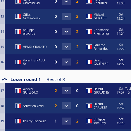
12
Ghominejad
Chouillier
13:03
Sat
Gilles
Mickael
13
Grzeskowiak
GUICHET
13:24
Sat
philippe
Christophe
14
sabourdy
Rives Lange
14:21
Sat
Eduardo
15
HENRI CRAUSER
Fernandes
14:22
Sat
Florent GIRAUD
David
16
BY
GAUTHIER
14:27
Loser round 1
Best of
3
Sat
Tab
Yannick
Florent
17
GUILLOUX
GIRAUD BY
17:23
2
Sat
HENRI
18
Sébastien Vedel
CRAUSER
15:52
Sat
philippe
19
Thierry Thenaisie
sabourdy
15:25