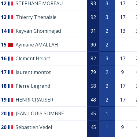
12
STEPHANE MOREAU
93
3
17
13
Thierry Thenaisie
92
3
17
14
Keyvan Ghominejad
91
2
13
15
Aymane AMALLAH
90
2
-
16
Clement Helart
82
3
17
17
laurent montot
79
2
9
18
Pierre Legrand
58
2
17
19
HENRI CRAUSER
48
2
17
20
JEAN LOUIS SOMBRE
45
1
-
20
Sébastien Vedel
45
1
9