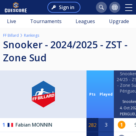
Sign in
Live
Tournaments
Leagues
Upgrade
FF Billard
Rankings
Snooker - 2024/2025 - ZST -
Zone Sud
Snooker
24/25 - Z
- Zone Su
Périgue
Pts
Played
Snooke
4. Oct 20
PERIGUE
1
Fabian MONNIN
3
1
282