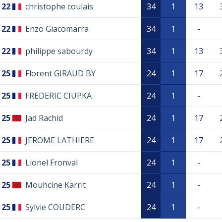
22
christophe coulais
34
1
13
22
Enzo Giacomarra
34
1
-
22
philippe sabourdy
34
1
13
25
Florent GIRAUD BY
24
1
17
25
FREDERIC CIUPKA
24
1
-
25
Jad Rachid
24
1
17
25
JEROME LATHIERE
24
1
17
25
Lionel Fronval
24
1
-
25
Mouhcine Karrit
24
1
-
25
Sylvie COUDERC
24
1
-