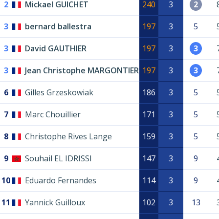
2
Mickael GUICHET
240
3
2
3
bernard ballestra
197
3
5
3
David GAUTHIER
197
3
3
3
Jean Christophe MARGONTIER
197
3
3
6
Gilles Grzeskowiak
186
3
5
7
Marc Chouillier
171
3
5
8
Christophe Rives Lange
159
3
5
9
Souhail EL IDRISSI
147
3
9
10
Eduardo Fernandes
114
3
9
11
Yannick Guilloux
102
3
13