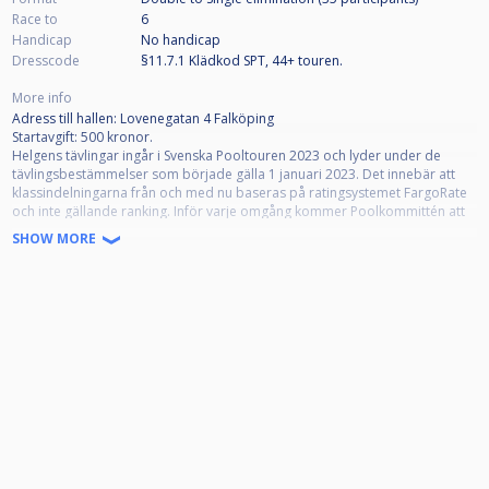
Race to
6
Handicap
No handicap
Dresscode
§11.7.1 Klädkod SPT, 44+ touren.
More info
Adress till hallen: Lovenegatan 4 Falköping
Startavgift: 500 kronor.
Helgens tävlingar ingår i Svenska Pooltouren 2023 och lyder under de
tävlingsbestämmelser som började gälla 1 januari 2023. Det innebär att
klassindelningarna från och med nu baseras på ratingsystemet FargoRate
och inte gällande ranking. Inför varje omgång kommer Poolkommittén att
publicera en aktuell FargoRate-lista för alla spelare på rankingen. Poängen
SHOW MORE
på listan avgör vilken klass man får ställa upp i, enligt nedan:
Elit : Öppen för alla
Klass 1: Ej högre Fargorate än 650
Klass 2: Ej högre Fargorate än 550
Klass 3: Ej högre Fargorate än 450
Efter varje spelares namn står det en markering om ratingen är Etablerad
eller Ej Etablerad. Ej etablerad rating betyder att Fargorate har färre än 200
datapunkter (summan av spelarens vunna/förlorade lägg i matcher) att