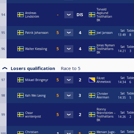
Torvald
Andreas
Asplund
94
Lindström
Trollhättan
BK
Sat
Table
95
Patrik Johansson
Joel Jansson
13:49
8
Jonas Nyman
Sat
Table
96
Walter Kiessling
Trollhättans
14:21
3
BK
Losers qualification
Race to
5
Sat
Table
Fikret
97
Mikael Bringmyr
Ahmetovic
14:34
6
Sat
Table
Christer
98
Kah Wei Leong
Åkerman
14:35
5
Ronny
Sat
Table
Oscar
Brännström –
99
winterqvist
Trollhättans
14:26
2
BK
Sat
Table
Christian
Mervan Jugic-
100