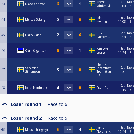
Sat
Table
Oscar
43
David Carlsson
winterqvist
11:00
3
Sat
Table
Johan
44
Marcus Boberg
Weddig
11:03
8
Sat
Table
Kim
45
Dario Rakic
Palmqvist
11:58
3
Sat
Table
Kah Wei
46
Gert Jürgenson
Leong
11:24
7
Henrik
Sat
Table
Sebastian
Lagerström -
47
Simonsson
Trollhättan
11:31
4
BK
Sat
Table
48
Jonas Nordmark
Fuad Dzin
11:13
6
Loser round 1
Race to
6
Loser round 2
Race to
5
Sat
Table
Jonas
65
Mikael Bringmyr
Nordmark
12:44
5