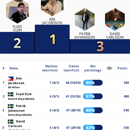
KIM
JACOBSSON
FUAD
DZIN
PATRIK
DAVID
JOHANSSON
CARLSSON
Matches
Frames
Win
#
Name
Points
(won/lost)
(won/lost)
percentage
Kim
55%
1
7 (6/1)
66 (36/30)
500
Jacobsson
BK Milen
Fuad Dzin
57%
2
6 (5/1)
61 (35/26)
400
Malmö Biljardklubb
Patrik
60%
3
6 (4/2)
47 (28/19)
300
Johansson
Elme Biljardklubb
David
Carlsson
62%
3
5 (4/1)
47 (29/18)
300