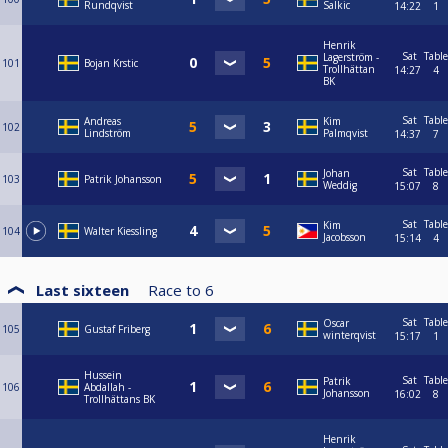
Rundqvist
Salkic
14:22
1
Henrik
Sat
Table
Lagerström -
101
Bojan Krstic
Trollhättan
14:27
4
BK
Sat
Table
Andreas
Kim
102
Lindström
Palmqvist
14:37
7
Sat
Table
Johan
103
Patrik Johansson
Weddig
15:07
8
Sat
Table
Kim
104
Walter Kiessling
Jacobsson
15:14
4
Last sixteen
Race to
6
Sat
Table
Oscar
105
Gustaf Friberg
winterqvist
15:17
1
Hussein
Sat
Table
Patrik
106
Abdallah -
Johansson
16:02
8
Trollhättans BK
Henrik