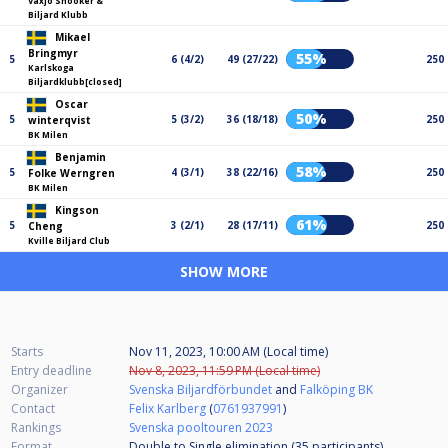
Växjö Snooker &
Biljard Klubb
Mikael
Bringmyr
55%
5
6 (4/2)
49 (27/22)
250
Karlskoga
Biljardklubb[closed]
Oscar
50%
5
5 (3/2)
36 (18/18)
250
winterqvist
BK Milen
Benjamin
58%
5
4 (3/1)
38 (22/16)
250
Folke Werngren
BK Milen
Kingson
61%
5
3 (2/1)
28 (17/11)
250
Cheng
Kville Biljard Club
SHOW MORE
Starts
Nov 11, 2023, 10:00 AM (Local time)
Entry deadline
Nov 8, 2023, 11:59 PM (Local time)
Organizer
Svenska Biljardförbundet
and
Falköping BK
Contact
Felix Karlberg
(
0761937991
)
Rankings
Svenska pooltouren 2023
Format
Double to Single elimination (35
participants
)