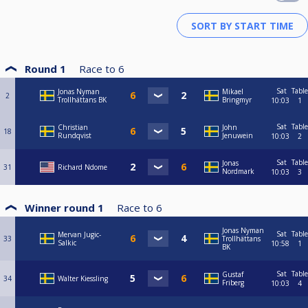
Round 1
Race to
6
Sat
Table
Jonas Nyman
Mikael
2
Trollhättans BK
Bringmyr
10:03
1
Sat
Table
Christian
John
18
Rundqvist
Jenuwein
10:03
2
Sat
Table
Jonas
31
Richard Ndome
Nordmark
10:03
3
Winner round 1
Race to
6
Jonas Nyman
Sat
Table
Mervan Jugic-
33
Trollhättans
Salkic
10:58
1
BK
Sat
Table
Gustaf
34
Walter Kiessling
Friberg
10:03
4