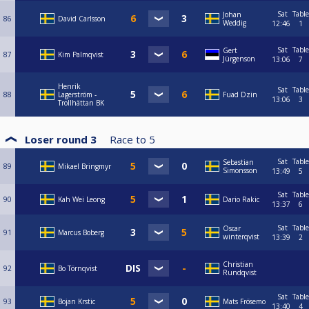
Sat
Table
Johan
86
David Carlsson
Weddig
12:46
1
Sat
Table
Gert
87
Kim Palmqvist
Jürgenson
13:06
7
Henrik
Sat
Table
88
Lagerström -
Fuad Dzin
13:06
3
Trollhättan BK
Loser round 3
Race to
5
Sat
Table
Sebastian
89
Mikael Bringmyr
Simonsson
13:49
5
Sat
Table
90
Kah Wei Leong
Dario Rakic
13:37
6
Sat
Table
Oscar
91
Marcus Boberg
winterqvist
13:39
2
Christian
92
Bo Törnqvist
Rundqvist
Sat
Table
93
Bojan Krstic
Mats Frösemo
13:40
4