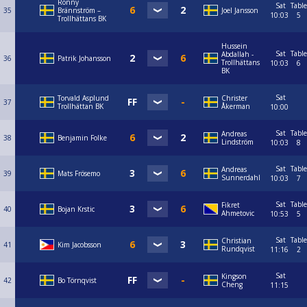
Ronny
Sat
Table
35
Brännström –
Joel Jansson
10:03
5
Trollhättans BK
Hussein
Sat
Table
Abdallah -
36
Patrik Johansson
Trollhättans
10:03
6
BK
Sat
Torvald Asplund
Christer
37
Trollhättan BK
Åkerman
10:00
Sat
Table
Andreas
38
Benjamin Folke
Lindström
10:03
8
Sat
Table
Andreas
39
Mats Frösemo
Sunnerdahl
10:03
7
Sat
Table
Fikret
40
Bojan Krstic
Ahmetovic
10:53
5
Sat
Table
Christian
41
Kim Jacobsson
Rundqvist
11:16
2
Sat
Kingson
42
Bo Törnqvist
Cheng
11:15