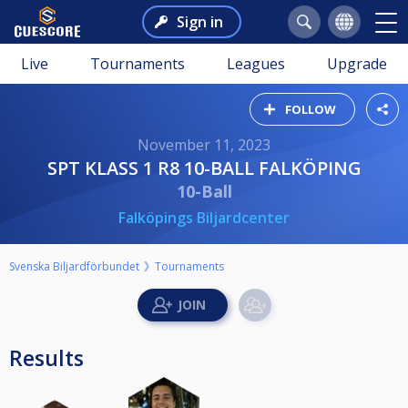
Sign in
Live
Tournaments
Leagues
Upgrade
FOLLOW
November 11, 2023
SPT KLASS 1 R8 10-BALL FALKÖPING
10-Ball
Falköpings Biljardcenter
Svenska Biljardförbundet
Tournaments
Results