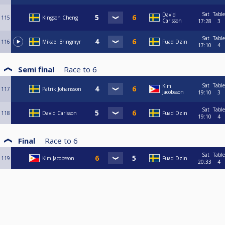
Sat
Table
David
115
Kingson Cheng
Carlsson
17:28
3
Sat
Table
116
Mikael Bringmyr
Fuad Dzin
17:10
4
Semi final
Race to
6
Sat
Table
Kim
117
Patrik Johansson
Jacobsson
19:10
3
Sat
Table
118
David Carlsson
Fuad Dzin
19:10
4
Final
Race to
6
Sat
Table
119
Kim Jacobsson
Fuad Dzin
20:33
4