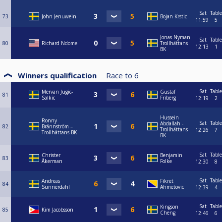
Sat
Table
73
John Jenuwein
Bojan Krstic
11:59
5
Jonas Nyman
Sat
Table
80
Richard Ndome
Trollhättans
12:13
1
BK
Winners qualification
Race to
6
Sat
Table
Mervan Jugic-
Gustaf
81
Salkic
Friberg
12:19
2
Hussein
Ronny
Sat
Table
Abdallah -
82
Brännström –
Trollhättans
12:26
7
Trollhättans BK
BK
Sat
Table
Christer
Benjamin
83
Åkerman
Folke
12:30
8
Sat
Table
Andreas
Fikret
84
Sunnerdahl
Ahmetovic
12:39
4
Sat
Table
Kingson
85
Kim Jacobsson
Cheng
12:46
6