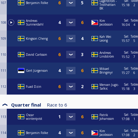
Sat
Table
Lagerström -
107
Benjamin Folke
Trollhättan
15:18
2
BK
Sat
Table
Andreas
Kim
108
Sunnerdahl
Jacobsson
16:04
4
Sat
Table
Kah Wei
109
Kingson Cheng
Leong
15:57
5
Sat
Table
Andreas
110
David Carlsson
Lindström
15:52
7
Sat
Table
Mikael
111
Gert Jürgenson
Bringmyr
15:27
6
Sat
Table
Mervan Jugic-
112
Fuad Dzin
Salkic
15:18
3
Quarter final
Race to
6
Sat
Table
Oscar
Patrik
113
winterqvist
Johansson
17:08
1
Sat
Table
Kim
114
Benjamin Folke
Jacobsson
17:08
2