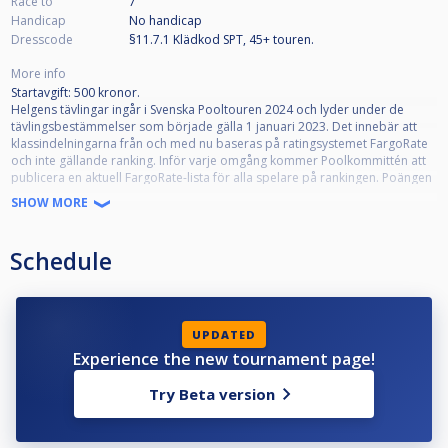
Race to
7
Handicap
No handicap
Dresscode
§11.7.1 Klädkod SPT, 45+ touren.
More info
Startavgift: 500 kronor.
Helgens tävlingar ingår i Svenska Pooltouren 2024 och lyder under de
tävlingsbestämmelser som började gälla 1 januari 2023. Det innebär att
klassindelningarna från och med nu baseras på ratingsystemet FargoRate
och inte gällande ranking. Inför varje omgång kommer Poolkommittén att
publicera en aktuell FargoRate-lista för alla spelare på rankingen. Poängen
på listan avgör vilken klass man får ställa upp i, enligt nedan:
SHOW MORE
Elit : Öppen för alla
Schedule
Klass 1: Ej högre Fargorate än 650
Klass 2: Ej högre Fargorate än 550
Klass 3: Ej högre Fargorate än 450
UPDATED
Experience the new tournament page!
Efter varje spelares namn står det en markering om ratingen är Etablerad
eller Ej Etablerad. Ej etablerad rating betyder att Fargorate har färre än 200
Try Beta version
datapunkter (summan av spelarens vunna/förlorade lägg i matcher) att
basera ratingen på.