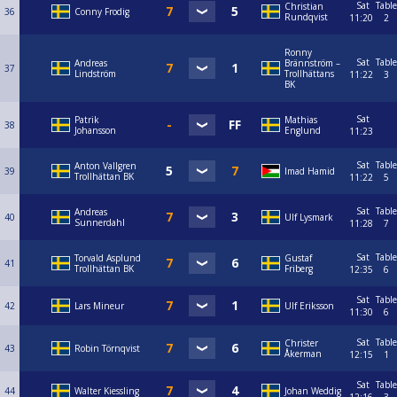
Sat
Table
Christian
36
Conny Frodig
Rundqvist
11:20
2
Ronny
Sat
Table
Andreas
Brännström –
37
Lindström
Trollhättans
11:22
3
BK
Sat
Patrik
Mathias
38
Johansson
Englund
11:23
Sat
Table
Anton Vallgren
39
Imad Hamid
Trollhättan BK
11:22
5
Sat
Table
Andreas
40
Ulf Lysmark
Sunnerdahl
11:28
7
Sat
Table
Torvald Asplund
Gustaf
41
Trollhättan BK
Friberg
12:35
6
Sat
Table
42
Lars Mineur
Ulf Eriksson
11:30
6
Sat
Table
Christer
43
Robin Törnqvist
Åkerman
12:15
1
Sat
Table
44
Walter Kiessling
Johan Weddig