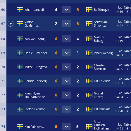
Sat
Table
66
Johan Lundell
Bo Törnqvist
14:19
5
Sat
Table
Viktor
Sebastian
67
Goldenius
Simonsson
14:22
4
Sat
Table
Marcus
68
Kah Wei Leong
Boberg
13:19
5
Sat
Table
69
Daniel Rosander
Johan Weddig
14:01
6
Sat
Table
Christer
70
Mikael Bringmyr
Åkerman
14:05
7
Sat
Table
71
Ronnie Forsberg
Ulf Eriksson
13:31
3
Sat
Table
Jonas Nyman
Gustaf
72
Trollhättans BK
Friberg
14:04
2
Sat
Table
73
Stefan Carlsson
Ulf Lysmark
13:28
4
Anton
Sat
Table
Vallgren
74
Kim Palmqvist
Trollhättan
14:24
3