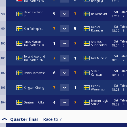
Trollhättans BK
Bringmyr
17:38
5
Sat
Table
David Carlsson
98
Bo Törnqvist
Jr
17:54
7
Sat
Table
Daniel
99
Kim Palmqvist
Rosander
18:00
6
Sat
Table
Jonas Nyman
Andreas
100
Trollhättans BK
Sunnerdahl
18:04
3
Sat
Table
Torvald Asplund
101
Lars Mineur
Trollhättan BK
18:05
2
Sat
Table
Stefan
102
Robin Törnqvist
Carlsson
18:11
1
Sat
Table
Henrik
103
Kingson Cheng
Wernersson
18:28
8
Sat
Table
Mervan Jugic-
104
Benjamin Folke
Salkic
18:28
4
Quarter final
Race to
7