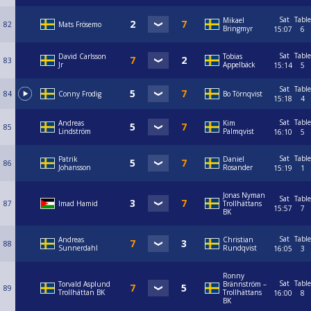
Sat
Table
Mikael
82
Mats Frösemo
Bringmyr
15:07
6
Sat
Table
David Carlsson
Tobias
83
Jr
Appelbäck
15:14
5
Sat
Table
84
Conny Frodig
Bo Törnqvist
15:18
4
Sat
Table
Andreas
Kim
85
Lindström
Palmqvist
16:10
5
Sat
Table
Patrik
Daniel
86
Johansson
Rosander
15:19
1
Jonas Nyman
Sat
Table
87
Imad Hamid
Trollhättans
15:57
7
BK
Sat
Table
Andreas
Christian
88
Sunnerdahl
Rundqvist
16:05
3
Ronny
Sat
Table
Torvald Asplund
Brännström –
89
Trollhättan BK
Trollhättans
16:00
8
BK