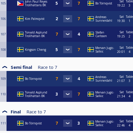
Sat
Table
John Paul Reyes
105
Bo Törnqvist
Trollhättans BK
19:22
3
Sat
Table
Andreas
106
Kim Palmqvist
Sunnerdahl
19:30
1
Sat
Table
Torvald Asplund
Stefan
107
Trollhättan BK
Carlsson
19:25
2
Sat
Table
Mervan Jugic-
108
Kingson Cheng
Salkic
20:01
4
Semi final
Race to
7
Sat
Table
Andreas
109
Bo Törnqvist
Sunnerdahl
21:07
3
Sat
Table
Torvald Asplund
Mervan Jugic-
110
Trollhättan BK
Salkic
21:34
4
Final
Race to
7
Sat
Table
Mervan Jugic-
111
Bo Törnqvist
Salkic
22:46
4