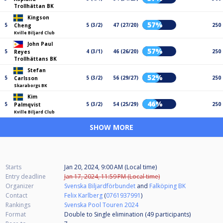
Trollhättan BK
Kingson
57%
5
5 (3/2)
47 (27/20)
250
Cheng
Kville Biljard Club
John Paul
57%
5
4 (3/1)
46 (26/20)
250
Reyes
Trollhättans BK
Stefan
52%
5
5 (3/2)
56 (29/27)
250
Carlsson
Skaraborgs BK
Kim
46%
5
5 (3/2)
54 (25/29)
250
Palmqvist
Kville Biljard Club
SHOW MORE
Starts
Jan 20, 2024, 9:00 AM (Local time)
Entry deadline
Jan 17, 2024, 11:59 PM (Local time)
Organizer
Svenska Biljardförbundet
and
Falköping BK
Contact
Felix Karlberg
(
0761937991
)
Rankings
Svenska Pool Touren 2024
Format
Double to Single elimination (49
participants
)