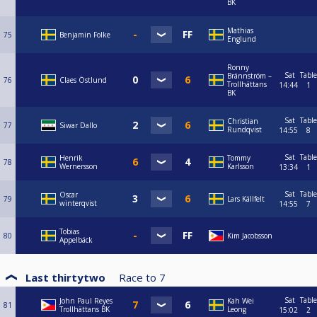
BK
Mathias
75
Benjamin Folke
Englund
Ronny
Sat
Table
Brännström –
76
Claes Östlund
Trollhättans
14:44
1
BK
Sat
Table
Christian
77
Siwar Dallo
Rundqvist
14:55
8
Sat
Table
Henrik
Tommy
78
Wernersson
Karlsson
13:34
1
Sat
Table
Oscar
79
Lars Källfelt
winterqvist
14:55
7
Tobias
80
Kim Jacobsson
Appelbäck
Last thirtytwo
Race to
7
Sat
Table
John Paul Reyes
Kah Wei
81
Trollhättans BK
Leong
15:02
2