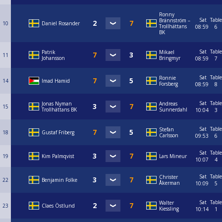
Ronny
Sat
Table
Brännström –
10
Daniel Rosander
Trollhättans
08:59
6
BK
Sat
Table
Patrik
Mikael
11
Johansson
Bringmyr
08:59
7
Sat
Table
Ronnie
14
Imad Hamid
Forsberg
08:59
8
Sat
Table
Jonas Nyman
Andreas
15
Trollhättans BK
Sunnerdahl
10:04
3
Sat
Table
Stefan
18
Gustaf Friberg
Carlsson
09:53
6
Sat
Table
19
Kim Palmqvist
Lars Mineur
10:07
4
Sat
Table
Christer
22
Benjamin Folke
Åkerman
10:09
5
Sat
Table
Walter
23
Claes Östlund
Kiessling
10:14
1