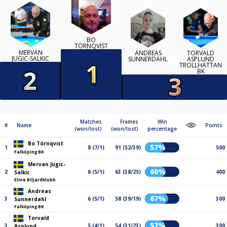
BO
TÖRNQVIST
MERVAN
ANDREAS
TORVALD
JUGIC-SALKIC
SUNNERDAHL
ASPLUND
TROLLHÄTTAN
BK
Matches
Frames
Win
#
Name
Points
(won/lost)
(won/lost)
percentage
Bo Törnqvist
57%
1
8 (7/1)
91 (52/39)
500
Falköping BK
Mervan Jugic-
60%
2
6 (5/1)
63 (38/25)
400
Salkic
Elme Biljardklubb
Andreas
67%
3
6 (5/1)
58 (39/19)
300
Sunnerdahl
Falköping BK
Torvald
57%
3
5 (4/1)
54 (31/23)
300
Asplund