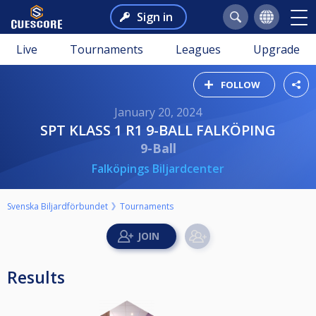
Sign in
Live
Tournaments
Leagues
Upgrade
FOLLOW
January 20, 2024
SPT KLASS 1 R1 9-BALL FALKÖPING
9-Ball
Falköpings Biljardcenter
Svenska Biljardförbundet
Tournaments
Results