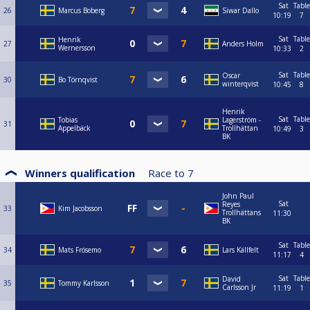
Sat
Table
26
Marcus Boberg
Siwar Dallo
10:19
7
Sat
Table
Henrik
27
Anders Holm
Wernersson
10:33
2
Sat
Table
Oscar
30
Bo Törnqvist
winterqvist
10:45
8
Henrik
Sat
Table
Tobias
Lagerström -
31
Appelbäck
Trollhättan
10:49
3
BK
Winners qualification
Race to
7
John Paul
Sat
Reyes
33
Kim Jacobsson
Trollhättans
11:30
BK
Sat
Table
34
Mats Frösemo
Lars Källfelt
11:17
4
Sat
Table
David
35
Tommy Karlsson
Carlsson Jr
11:19
1