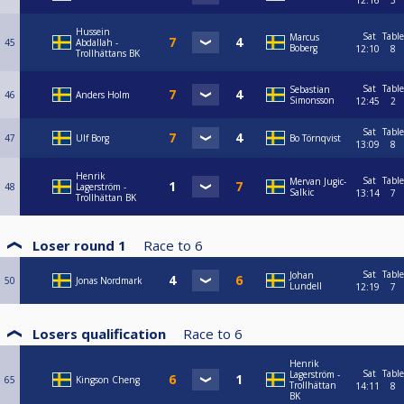
12:16
3
Hussein
Sat
Table
Marcus
45
Abdallah -
Boberg
12:10
8
Trollhättans BK
Sat
Table
Sebastian
46
Anders Holm
Simonsson
12:45
2
Sat
Table
47
Ulf Borg
Bo Törnqvist
13:09
8
Henrik
Sat
Table
Mervan Jugic-
48
Lagerström -
Salkic
13:14
7
Trollhättan BK
Loser round 1
Race to
6
Sat
Table
Johan
50
Jonas Nordmark
Lundell
12:19
7
Losers qualification
Race to
6
Henrik
Sat
Table
Lagerström -
65
Kingson Cheng
Trollhättan
14:11
8
BK