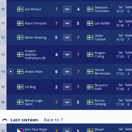
Sat
Table
Sebastian
90
Lars Mineur
Simonsson
16:37
6
Sat
Table
91
Robin Törnqvist
Lars Källfelt
16:46
1
Sat
Table
Stefan
92
Walter Kiessling
Carlsson
16:53
7
Hussein
Sat
Table
Kingson
93
Abdallah -
Cheng
17:00
2
Trollhättans BK
Sat
Table
Henrik
94
Anders Holm
Wernersson
17:02
4
Sat
Table
Benjamin
95
Ulf Borg
Folke
17:06
3
Sat
Table
Mervan Jugic-
Ronnie
96
Salkic
Forsberg
17:16
8
Last sixteen
Race to
7
Sat
Table
John Paul Reyes
Mikael
97