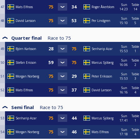
Sun
Table
47
Mats Elfroos
Roger Åkerblom
14:23
14
Sun
Table
48
David Larsson
Per Lindgren
15:10
5
Quarter final
Race to
75
Sun
Table
49
Björn Karlsson
Senharip Azar
15:53
1
Sun
Table
50
Stefan Ericson
Marcus Sjöberg
16:06
2
Sun
Table
51
Morgan Norberg
Peter Eriksson
15:53
3
Sun
Table
52
Mats Elfroos
David Larsson
16:16
4
Semi final
Race to
75
Sun
Table
53
Senharip Azar
Marcus Sjöberg
17:41
1
Sun
Table
54
Morgan Norberg
Mats Elfroos
17:18
4