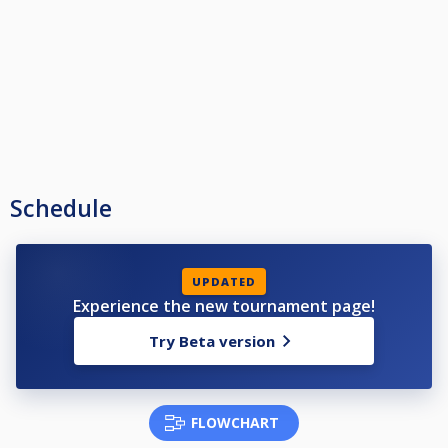
systemet utan att du har inloggningsuppgifter. Klicka då på "Gör anspråk
på denna profil" och följ instruktionerna.
För övrig information såsom startavgifter, priser, berättigad att delta osv,
se Nationella Tävlingsbestämmelserna för Pool på
www.biljardforbundet.se
Schedule
UPDATED
Experience the new tournament page!
Try Beta version
FLOWCHART