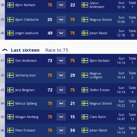
Sun
Table
Glenn
38
Björn Karlsson
Andersson
13:16
1
Sun
Table
39
Björn Odelbrink
Magnus Strand
13:06
3
Sun
Table
40
Jörgen svedlund
Johan Maioli
12:18
10
Last sixteen
Race to
75
Sun
Table
41
Dan Andersson
Björn Karlsson
14:14
1
Sun
Table
Magnus
42
Senharip Azar
Lindgren
14:14
2
Sun
Table
43
Jens Bergman
Stefan Ericson
14:14
4
Sun
Table
44
Marcus Sjöberg
Magnus Strand
14:22
3
Sun
Table
45
Morgan Norberg
Claes Norin
14:47
12
Sun
Table
46
Peter Eriksson
Johan Maioli
14:14
6