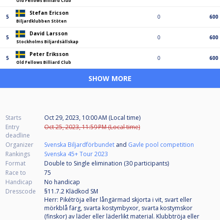
Old Fellows Billiard Club
Stefan Ericson
5
0
600
Biljardklubben Stöten
David Larsson
5
0
600
Stockholms Biljardsällskap
Peter Eriksson
5
0
600
Old Fellows Billiard Club
SHOW MORE
Starts
Oct 29, 2023, 10:00 AM (Local time)
Entry
Oct 25, 2023, 11:59 PM (Local time)
deadline
Organizer
Svenska Biljardförbundet
and
Gavle pool competition
Rankings
Svenska 45+ Tour 2023
Format
Double to Single elimination (30
participants
)
Race to
75
Handicap
No handicap
Dresscode
§11.7.2 Klädkod SM
Herr: Pikétröja eller långärmad skjorta i vit, svart eller
mörkblå färg, svarta kostymbyxor, svarta kostymskor
(finskor) av läder eller läderlikt material. Klubbtröja eller