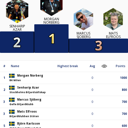
MORGAN
NORBERG
SENHARIP
AZAR
MARCUS
MATS
SJÖBERG
ELFROOS
#
Name
Highest break
Avg
Points
Morgan Norberg
1
0
1000
BK Milen
Senharip Azar
2
0
800
Stockholms Biljardsällskap
Marcus Sjöberg
3
0
700
Gefle Biljardklubb
Mats Elfroos
3
0
700
Biljardklubben Stöten
Björn Karlsson
5
0
600