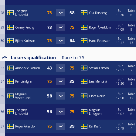
Sun
Table
Thorgny
28
Ola Forsberg
Lindqvist
11:36
6
Sun
Table
29
Conny Frodig
Roger Åkerblom
11:09
9
Sun
Table
30
Björn Karlsson
Hans Petersson
11:42
13
Losers qualification
Race to
75
Sun
Table
33
Ann-Sofie Löfgren
Stefan Ericson
12:57
2
Sun
Table
34
Per Lindgren
Lars Mehtälä
13:20
5
Sun
Table
Magnus
35
Claes Norin
Vesterlund
12:50
12
Sun
Table
Thorgny
Magnus
36
Lindqvist
Lindgren
13:02
6
Sun
Table
37
Roger Åkerblom
Kai Kraft
12:49
4