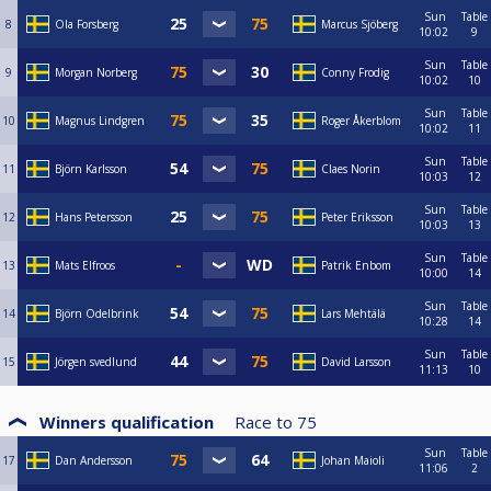
Sun
Table
8
Ola Forsberg
Marcus Sjöberg
10:02
9
Sun
Table
9
Morgan Norberg
Conny Frodig
10:02
10
Sun
Table
10
Magnus Lindgren
Roger Åkerblom
10:02
11
Sun
Table
11
Björn Karlsson
Claes Norin
10:03
12
Sun
Table
12
Hans Petersson
Peter Eriksson
10:03
13
Sun
Table
13
Mats Elfroos
Patrik Enbom
10:00
14
Sun
Table
14
Björn Odelbrink
Lars Mehtälä
10:28
14
Sun
Table
15
Jörgen svedlund
David Larsson
11:13
10
Winners qualification
Race to
75
Sun
Table
17
Dan Andersson
Johan Maioli
11:06
2