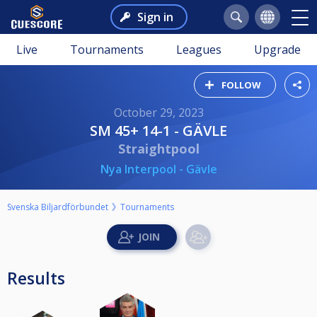
Sign in
Live
Tournaments
Leagues
Upgrade
FOLLOW
October 29, 2023
SM 45+ 14-1 - GÄVLE
Straightpool
Nya Interpool - Gävle
Svenska Biljardförbundet
Tournaments
Results