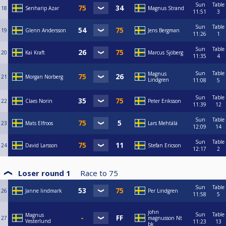
Sun
Table
18
Senharip Azar
Magnus Strand
11:51
3
Sun
Table
19
Glenn Andersson
Jens Bergman
11:26
1
Sun
Table
20
Kai Kraft
Marcus Sjöberg
11:35
4
Sun
Table
Magnus
21
Morgan Norberg
Lindgren
11:08
5
Sun
Table
22
Claes Norin
Peter Eriksson
11:39
12
Sun
Table
23
Mats Elfroos
Lars Mehtälä
12:09
14
Sun
Table
24
David Larsson
Stefan Ericson
12:17
2
Loser round 1
Race to
75
Sun
Table
26
Janne lindmark
Per Lindgren
11:58
5
john
Sun
Table
Magnus
27
magnusson Nt
Vesterlund
11:23
13
bk