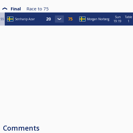
Final
Race to
75
Sun
Table
55
Senharip Azar
Morgan Norberg
19:19
1
Comments