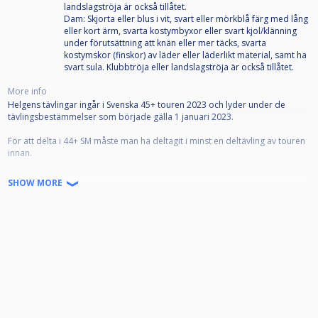
landslagströja är också tillåtet.
Dam: Skjorta eller blus i vit, svart eller mörkblå färg med lång
eller kort ärm, svarta kostymbyxor eller svart kjol/klänning
under förutsättning att knän eller mer täcks, svarta
kostymskor (finskor) av läder eller läderlikt material, samt ha
svart sula. Klubbtröja eller landslagströja är också tillåtet.
More info
Helgens tävlingar ingår i Svenska 45+ touren 2023 och lyder under de
tävlingsbestämmelser som började gälla 1 januari 2023.
För att delta i 44+ SM måste man ha deltagit i minst en deltävling av touren
innan.
Avanmälan på grund av sjukdom eller annan orsak skall om möjligt göras
SHOW MORE
innan lottning för tävlingen lagts upp, annars innan tävlingsstart. Görs
ingen giltig avanmälan kommer föreningen att få en faktura för spelarens
startavgift.
Spelare som redan använder CueScore ska använda sitt konto för att
anmäla sig till tävling.
Spelare som saknar CueScore-konto måste registrera sig för att kunna
anmäla sig till tävling.
Notera att det kan finnas dubbletter, dvs. att ditt namn redan finns i