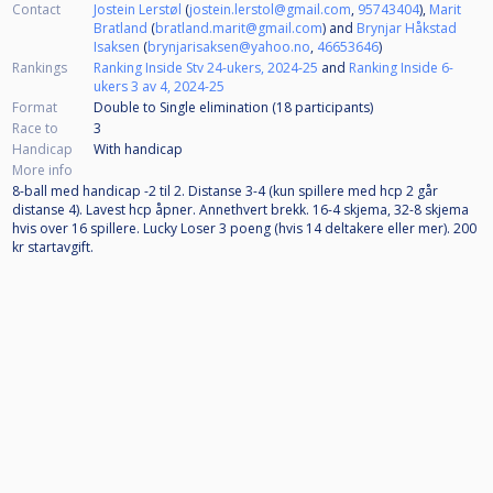
Contact
Jostein Lerstøl
(
jostein.lerstol@gmail.com
,
95743404
),
Marit
Bratland
(
bratland.marit@gmail.com
) and
Brynjar Håkstad
Isaksen
(
brynjarisaksen@yahoo.no
,
46653646
)
Rankings
Ranking Inside Stv 24-ukers, 2024-25
and
Ranking Inside 6-
ukers 3 av 4, 2024-25
Format
Double to Single elimination (18
participants
)
Race to
3
Handicap
With handicap
More info
8-ball med handicap -2 til 2. Distanse 3-4 (kun spillere med hcp 2 går
distanse 4). Lavest hcp åpner. Annethvert brekk. 16-4 skjema, 32-8 skjema
hvis over 16 spillere. Lucky Loser 3 poeng (hvis 14 deltakere eller mer). 200
kr startavgift.