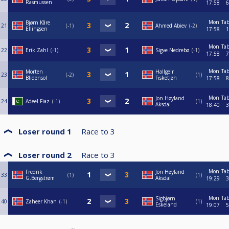
Rasmussen
17:58
6
Mon
Tab
Bjørn Kåre
21
-1
Ahmed Abiev
-2
Ellingsen
17:58
1
Mon
Tab
22
Erik Zahl
-1
Sigve Nedrebø
-1
17:58
7
Mon
Tab
Morten
Hallgeir
23
-2
1
Blidensol
Fisketjøn
17:58
8
Mon
Tab
Jon Høyland
24
Adeel Fiaz
-1
1
Aksdal
18:40
3
Loser round 1
Race to
3
Loser round 2
Race to
3
Mon
Tab
Fredrik
Jon Høyland
33
1
1
G.Bergstrøm
Aksdal
19:29
3
Mon
Tab
Sigbjørn
40
Zaheer Khan
-1
1
Eskeland
19:07
5