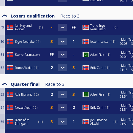
Eskeland
20:17
5
Losers qualification
Race to
3
Jon Høyland
Trond Inge
49
1
0
Aksdal
Rasmussen
Mon
Tab
50
Sigve Nedrebø
-1
Jostein Lerstøl
-1
20:05
3
Mon
Tab
51
Sverre Rasmussen
Adeel Fiaz
-1
20:01
2
Mon
Tab
52
Rune Aksdal
-1
Erik Zahl
-1
21:13
5
Quarter final
Race to
3
Mon
Tab
53
Atle Bjorland
-2
Adeel Fiaz
-1
21:51
1
Mon
Tab
54
Nevzat Yesil
-2
Erik Zahl
-1
21:51
2
Mon
Tab
Bjørn Kåre
Jon Høyland
55
-1
1
Ellingsen
Aksdal
21:51
3