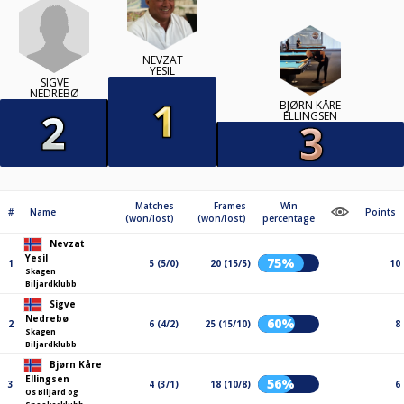
NEVZAT
YESIL
SIGVE
NEDREBØ
BJØRN KÅRE
ELLINGSEN
Matches
Frames
Win
#
Name
Points
(won/lost)
(won/lost)
percentage
Nevzat
Yesil
75%
1
5 (5/0)
20 (15/5)
10
Skagen
Biljardklubb
Sigve
Nedrebø
60%
2
6 (4/2)
25 (15/10)
8
Skagen
Biljardklubb
Bjørn Kåre
Ellingsen
56%
3
4 (3/1)
18 (10/8)
6
Os Biljard og