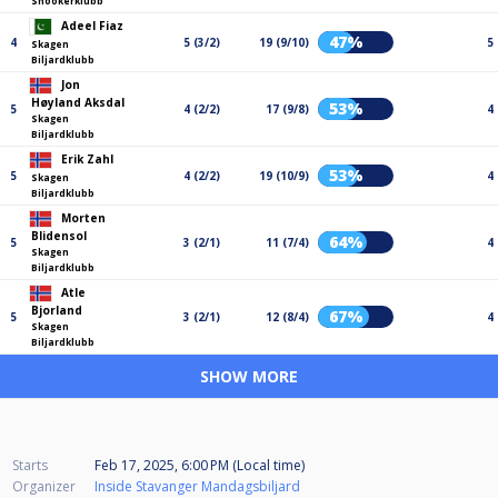
Snookerklubb
Adeel Fiaz
47%
4
5 (3/2)
19 (9/10)
5
Skagen
Biljardklubb
Jon
Høyland Aksdal
53%
5
4 (2/2)
17 (9/8)
4
Skagen
Biljardklubb
Erik Zahl
53%
5
4 (2/2)
19 (10/9)
4
Skagen
Biljardklubb
Morten
Blidensol
64%
5
3 (2/1)
11 (7/4)
4
Skagen
Biljardklubb
Atle
Bjorland
67%
5
3 (2/1)
12 (8/4)
4
Skagen
Biljardklubb
SHOW MORE
Starts
Feb 17, 2025, 6:00 PM (Local time)
Organizer
Inside Stavanger Mandagsbiljard