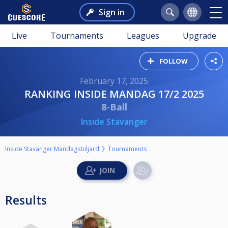
Sign in
Live
Tournaments
Leagues
Upgrade
FOLLOW
February 17, 2025
RANKING INSIDE MANDAG 17/2 2025
8-Ball
Inside Stavanger
Inside Stavanger Mandagsbiljard
Tournaments
Results