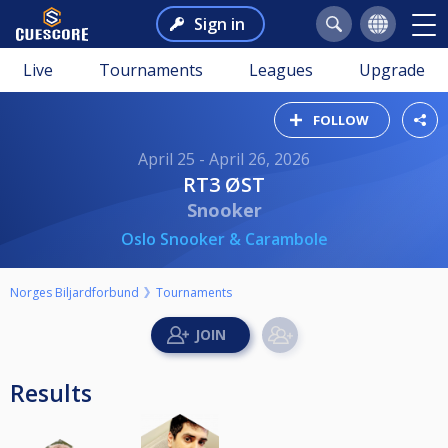
Sign in
Live
Tournaments
Leagues
Upgrade
FOLLOW
April 25 - April 26, 2026
RT3 ØST
Snooker
Oslo Snooker & Carambole
Norges Biljardforbund
Tournaments
Results