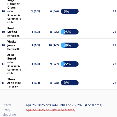
Vegar
Hammer
Olsen
0%
10
3 (0/3)
6 (0/6)
28
Oslo
Snooker &
Carambole
Klubb
Knut
25%
10
Strånd
4 (1/3)
8 (2/6)
28
Horten BK
Vlatko
30%
10
Janev
4 (1/3)
10 (3/7)
28
Horten BK
Arild
Burud
Oslo
22%
13
4 (1/3)
9 (2/7)
22
Snooker &
Carambole
Klubb
Thor-
0%
13
Arne Moe
4 (0/4)
8 (0/8)
22
Toten BK
Starts
Apr 25, 2026, 9:00 AM
until
Apr 26, 2026 (Local time)
Entry
Apr 22, 2026, 5:59 PM (Local time)
deadline