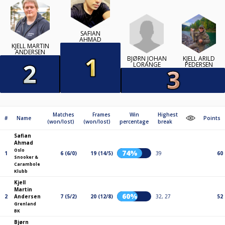
SAFIAN
AHMAD
KJELL MARTIN
ANDERSEN
BJØRN JOHAN
KJELL ARILD
LORANGE
PEDERSEN
Matches
Frames
Win
Highest
#
Name
Points
(won/lost)
(won/lost)
percentage
break
Safian
Ahmad
Oslo
74%
1
6 (6/0)
19 (14/5)
39
60
Snooker &
Carambole
Klubb
Kjell
Martin
60%
2
Andersen
7 (5/2)
20 (12/8)
32, 27
52
Grenland
BK
Bjørn