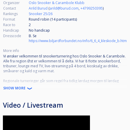
Organizer
Oslo Snooker & Carambole Klubb
Contact
Arild Burud
(
arild@burud.com
,
+4799250395
)
Rankings
Snooker 25/26
Format
Round robin (14
participants
)
Race to
2
Handicap
No handicap
Dresscode
B. Se
https://www.biljardforbundet.no/info/6_6_4_kleskode_b.htm
More info
Vi ønsker velkommen til snookerturnering hos Oslo Snooker & Carambole.
Alle fra region Øst er velkommen til å delta. Vi har 8 flotte snookerbord,
tribuner, lounge med TV, live-streaming på 4 bord, kiosksalg av drikke,
småvarer og kald og varm mat.
Regionale turneringer går som regel fra tidlig lørdag morgen til lørdag
ettermiddag/kveld, men ved stor deltakelse (fler enn 16) kan det bli aktuelt
SHOW MORE
med sluttspill på søndag. Vi starter opp med de første kampene 09:00
lørdag morgen, oppmøte er 08:30.
Video / Livestream
Parkering: Hverdager etter 16:00 og i helgene kan man parkere gratis på
alle plassene merket "Reservert Onninen Express" utenfor bygget.
Hverdager før 16:00 disponerer klubben fire egne plasser bak
nabobygget. Se kart på
https://www.oslosnooker.no/