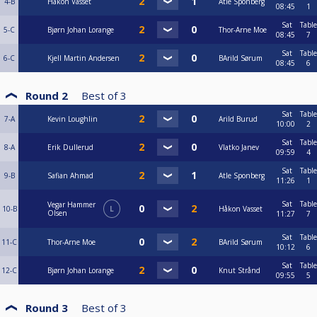
4-B
Håkon Vasset
Atle Sponberg
08:45
1
Sat
Table
5-C
Bjørn Johan Lorange
Thor-Arne Moe
08:45
7
Sat
Table
6-C
Kjell Martin Andersen
BArild Sørum
08:45
6
Round 2
Best of
3
Sat
Table
7-A
Kevin Loughlin
Arild Burud
10:00
2
Sat
Table
8-A
Erik Dullerud
Vlatko Janev
09:59
4
Sat
Table
9-B
Safian Ahmad
Atle Sponberg
11:26
1
Sat
Table
Vegar Hammer
10-B
L
Håkon Vasset
Olsen
11:27
7
Sat
Table
11-C
Thor-Arne Moe
BArild Sørum
10:12
6
Sat
Table
12-C
Bjørn Johan Lorange
Knut Strånd
09:55
5
Round 3
Best of
3