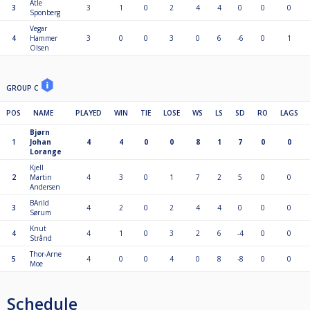
Atle
3
3
1
0
2
4
4
0
0
0
Sponberg
Vegar
4
Hammer
3
0
0
3
0
6
-6
0
1
Olsen
GROUP C
POS
NAME
PLAYED
WIN
TIE
LOSE
WS
LS
SD
RO
LAGS
Bjørn
1
Johan
4
4
0
0
8
1
7
0
0
Lorange
Kjell
2
Martin
4
3
0
1
7
2
5
0
0
Andersen
BArild
3
4
2
0
2
4
4
0
0
0
Sørum
Knut
4
4
1
0
3
2
6
-4
0
0
Strånd
Thor-Arne
5
4
0
0
4
0
8
-8
0
0
Moe
Schedule