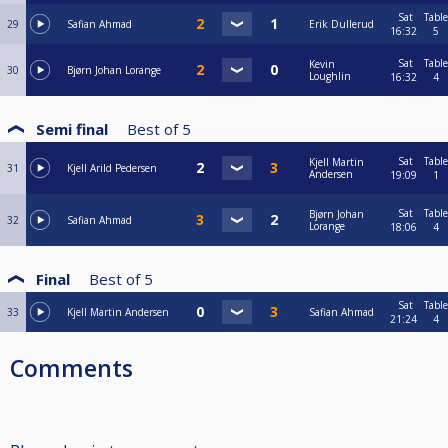
Sat
Table
29
Safian Ahmad
Erik Dullerud
16:32
5
Sat
Table
Kevin
30
Bjørn Johan Lorange
Loughlin
16:32
4
Semi final
Best of
5
Sat
Table
Kjell Martin
31
Kjell Arild Pedersen
Andersen
19:09
1
Sat
Table
Bjørn Johan
32
Safian Ahmad
Lorange
18:06
4
Final
Best of
5
Sat
Table
33
Kjell Martin Andersen
Safian Ahmad
21:24
4
Comments