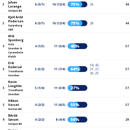
Johan
75%
3
6 (5/1)
16 (12/4)
26
44
Lorange
Unique BK
Kjell Arild
Pedersen
75%
3
6 (5/1)
16 (12/4)
28
44
Sarpsborg
SBK
Atle
Sponberg
Oslo
45%
5
4 (1/3)
11 (5/6)
37
Snooker &
Carambole
Klubb
Erik
54, 42,
Dullerud
64%
5
5 (3/2)
11 (7/4)
27, 27,
37
Trondheim
26, 25
Snooker
Kevin
Loughlin
27%
5
5 (1/4)
11 (3/8)
37
Trondheim
Snooker
Håkon
55%
5
Vasset
4 (2/2)
11 (6/5)
37
Horten BK
BArild
50%
9
Sørum
4 (2/2)
8 (4/4)
29
Unique BK