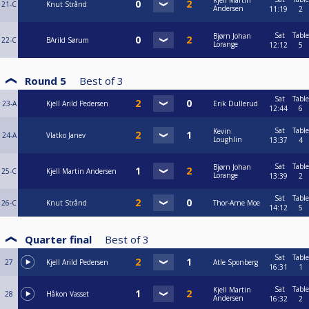
Kjell Martin
21-C
Knut Strånd
Andersen
11:19
2
Sat
Table
Bjørn Johan
22-C
BArild Sørum
Lorange
12:12
5
Round 5
Best of
3
Sat
Table
23-A
Kjell Arild Pedersen
Erik Dullerud
12:44
6
Sat
Table
Kevin
24-A
Vlatko Janev
Loughlin
13:37
4
Sat
Table
Bjørn Johan
25-C
Kjell Martin Andersen
Lorange
13:39
2
Sat
Table
26-C
Knut Strånd
Thor-Arne Moe
14:12
5
Quarter final
Best of
3
Sat
Table
27
Kjell Arild Pedersen
Atle Sponberg
16:31
1
Sat
Table
Kjell Martin
28
Håkon Vasset
Andersen
16:32
2