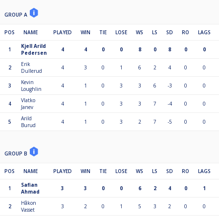
GROUP A
POS
NAME
PLAYED
WIN
TIE
LOSE
WS
LS
SD
RO
LAGS
Kjell Arild
1
4
4
0
0
8
0
8
0
0
Pedersen
Erik
2
4
3
0
1
6
2
4
0
0
Dullerud
Kevin
3
4
1
0
3
3
6
-3
0
0
Loughlin
Vlatko
4
4
1
0
3
3
7
-4
0
0
Janev
Arild
5
4
1
0
3
2
7
-5
0
0
Burud
GROUP B
POS
NAME
PLAYED
WIN
TIE
LOSE
WS
LS
SD
RO
LAGS
Safian
1
3
3
0
0
6
2
4
0
1
Ahmad
Håkon
2
3
2
0
1
5
3
2
0
0
Vasset