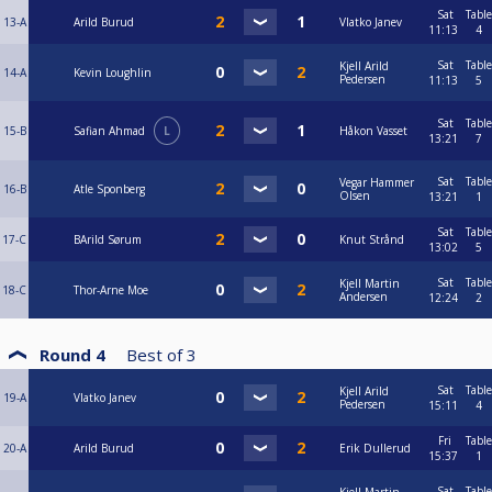
Sat
Table
13-A
Arild Burud
Vlatko Janev
11:13
4
Sat
Table
Kjell Arild
14-A
Kevin Loughlin
Pedersen
11:13
5
Sat
Table
15-B
Safian Ahmad
L
Håkon Vasset
13:21
7
Sat
Table
Vegar Hammer
16-B
Atle Sponberg
Olsen
13:21
1
Sat
Table
17-C
BArild Sørum
Knut Strånd
13:02
5
Sat
Table
Kjell Martin
18-C
Thor-Arne Moe
Andersen
12:24
2
Round 4
Best of
3
Sat
Table
Kjell Arild
19-A
Vlatko Janev
Pedersen
15:11
4
Fri
Table
20-A
Arild Burud
Erik Dullerud
15:37
1
Sat
Table