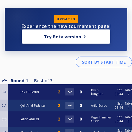
UPDATED
Experience the new tournament page!
Try Beta version
Round 1
Best of
3
Sat
Table
Kevin
1-A
Erik Dullerud
Loughlin
08:44
2
Sat
Table
2-A
Kjell Arild Pedersen
Arild Burud
08:44
4
Sat
Table
Vegar Hammer
3-B
Safian Ahmad
Olsen
08:44
5
Sat
Table