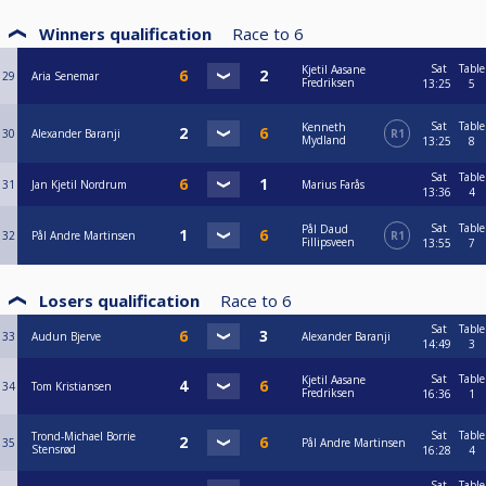
Winners qualification
Race to
6
Sat
Table
Kjetil Aasane
29
Aria Senemar
Fredriksen
13:25
5
Sat
Table
Kenneth
30
Alexander Baranji
R1
Mydland
13:25
8
Sat
Table
31
Jan Kjetil Nordrum
Marius Farås
13:36
4
Sat
Table
Pål Daud
32
Pål Andre Martinsen
R1
Fillipsveen
13:55
7
Losers qualification
Race to
6
Sat
Table
33
Audun Bjerve
Alexander Baranji
14:49
3
Sat
Table
Kjetil Aasane
34
Tom Kristiansen
Fredriksen
16:36
1
Sat
Table
Trond-Michael Borrie
35
Pål Andre Martinsen
Stensrød
16:28
4
Sat
Table