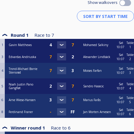
Show walkovers
Round 1
Race to
7
Sat
Table
1
Gavin Matthews
Mohamed Salkiny
10:07
1
Sat
Table
3
Edvardas Andriuska
Alexander Lindbäck
10:07
2
Sat
Table
Trond-Michael Borrie
4
Moises Farfan
Stensrød
10:07
3
Sat
Table
Noah Justin Pano
5
Sandro Hasecic
Gangfløt
10:07
4
Sat
Table
6
Arne Wiese-Hansen
Marius Farås
10:07
5
Sat
Table
8
Ferdinand Franer
Jan Morten Arnesen
10:07
6
Winner round 1
Race to
6