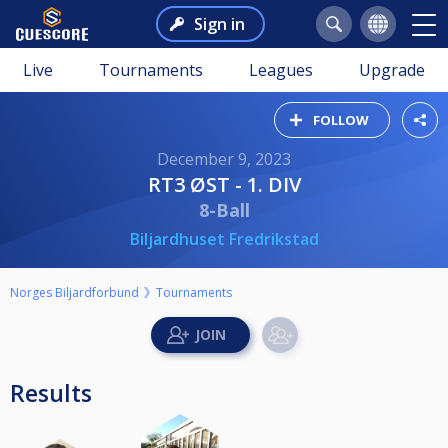
Sign in
Live
Tournaments
Leagues
Upgrade
FOLLOW
December 9, 2023
RT3 ØST - 1. DIV
8-Ball
Biljardhuset Fredrikstad
Norges Biljardforbund
Tournaments
Results