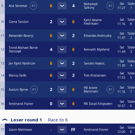
Sat
Table
Mohamed
9
Aria Senemar
R1
R1
Salkiny
11:27
1
Sat
Table
Kjetil Aasane
10
Giena Tanilon
Fredriksen
11:16
8
Sat
Table
11
Alexander Baranji
Edvardas Andriuska
11:47
2
Sat
Table
Trond-Michael Borrie
12
Kenneth Mydland
Stensrød
11:44
3
Sat
Table
13
Jan Kjetil Nordrum
Sandro Hasecic
11:30
4
Sat
Table
14
Marius Farås
Tom Kristiansen
11:55
5
Sat
Table
Pål Andre
15
Audun Bjerve
R1
R1
Martinsen
11:16
7
Sat
Table
16
Ferdinand Franer
Pål Daud Fillipsveen
10:57
6
Loser round 1
Race to
6
Sat
Table
17
Gavin Matthews
Ferdinand Franer
12:06
6