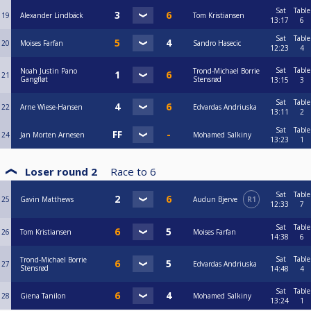
Sat
Table
19
Alexander Lindbäck
Tom Kristiansen
13:17
6
Sat
Table
20
Moises Farfan
Sandro Hasecic
12:23
4
Sat
Table
Noah Justin Pano
Trond-Michael Borrie
21
Gangfløt
Stensrød
13:15
3
Sat
Table
22
Arne Wiese-Hansen
Edvardas Andriuska
13:11
2
Sat
Table
24
Jan Morten Arnesen
Mohamed Salkiny
13:23
1
Loser round 2
Race to
6
Sat
Table
25
Gavin Matthews
Audun Bjerve
R1
12:33
7
Sat
Table
26
Tom Kristiansen
Moises Farfan
14:38
6
Sat
Table
Trond-Michael Borrie
27
Edvardas Andriuska
Stensrød
14:48
4
Sat
Table
28
Giena Tanilon
Mohamed Salkiny
13:24
1