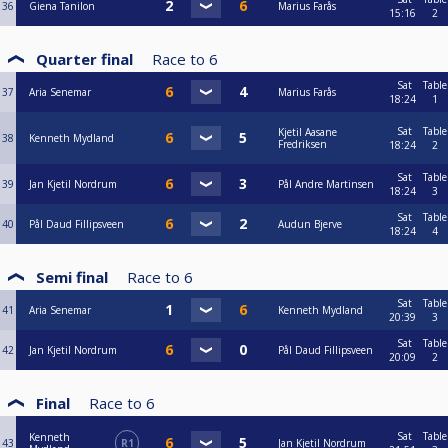
36
Giena Tanilon
Marius Farås
15:16
2
Quarter final
Race to
6
Sat
Table
37
Aria Senemar
Marius Farås
18:24
1
Sat
Table
Kjetil Aasane
38
Kenneth Mydland
Fredriksen
18:24
2
Sat
Table
39
Jan Kjetil Nordrum
Pål Andre Martinsen
18:24
3
Sat
Table
40
Pål Daud Fillipsveen
Audun Bjerve
18:24
4
Semi final
Race to
6
Sat
Table
41
Aria Senemar
Kenneth Mydland
20:39
3
Sat
Table
42
Jan Kjetil Nordrum
Pål Daud Fillipsveen
20:09
2
Final
Race to
6
Sat
Table
Kenneth
43
R1
Jan Kjetil Nordrum