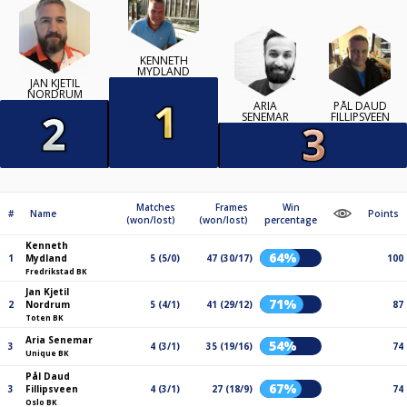
KENNETH
MYDLAND
JAN KJETIL
NORDRUM
ARIA
PÅL DAUD
SENEMAR
FILLIPSVEEN
Matches
Frames
Win
#
Name
Points
(won/lost)
(won/lost)
percentage
Kenneth
64%
1
Mydland
5 (5/0)
47 (30/17)
100
Fredrikstad BK
Jan Kjetil
71%
2
Nordrum
5 (4/1)
41 (29/12)
87
Toten BK
Aria Senemar
54%
3
4 (3/1)
35 (19/16)
74
Unique BK
Pål Daud
67%
3
Fillipsveen
4 (3/1)
27 (18/9)
74
Oslo BK