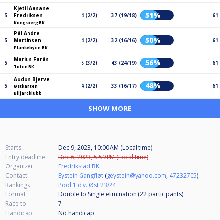
Kjetil Aasane
51%
5
Fredriksen
4 (2/2)
37 (19/18)
61
Kongsberg BK
Pål Andre
50%
5
Martinsen
4 (2/2)
32 (16/16)
61
Plankebyen BK
Marius Farås
56%
5
5 (3/2)
43 (24/19)
61
Toten BK
Audun Bjerve
48%
5
4 (2/2)
33 (16/17)
61
Østkanten
Biljardklubb
SHOW MORE
Starts
Dec 9, 2023, 10:00 AM (Local time)
Entry deadline
Dec 6, 2023, 5:59 PM (Local time)
Organizer
Fredrikstad BK
Contact
Eystein Gangfløt
(
geystein@yahoo.com
,
47232705
)
Rankings
Pool 1.div. Øst 23/24
Format
Double to Single elimination (22
participants
)
Race to
7
Handicap
No handicap