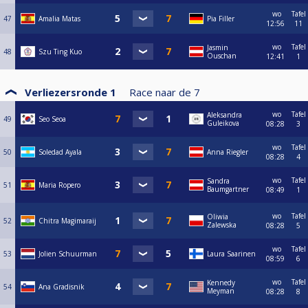
wo
Tafel
47
Amalia Matas
Pia Filler
12:56
11
wo
Tafel
Jasmin
48
Szu Ting Kuo
Ouschan
12:41
1
Verliezersronde 1
Race naar de
7
wo
Tafel
Aleksandra
49
Seo Seoa
Guleikova
08:28
3
wo
Tafel
50
Soledad Ayala
Anna Riegler
08:28
4
wo
Tafel
Sandra
51
Maria Ropero
Baumgartner
08:49
1
wo
Tafel
Oliwia
52
Chitra Magimaraij
Zalewska
08:28
5
wo
Tafel
53
Jolien Schuurman
Laura Saarinen
08:59
6
wo
Tafel
Kennedy
54
Ana Gradisnik
Meyman
08:28
8