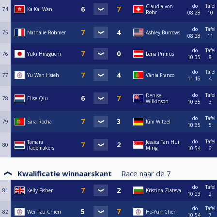
do
Tafel
Claudia von
74
Ka Kai Wan
Rohr
08:28
10
do
Tafel
75
Nathalie Rohmer
Ashley Burrows
08:28
11
do
Tafel
76
Yuki Hiraguchi
Lena Primus
10:35
8
do
Tafel
77
Yu Wen Hsieh
Vânia Franco
11:16
4
do
Tafel
Denise
78
Elise Qiu
Wilkinson
10:35
3
do
Tafel
79
Sara Rocha
Kim Witzel
10:35
5
do
Tafel
Tamara
Jessica Tan Hui
80
Rademakers
Ming
10:54
6
Kwalificatie winnaarskant
Race naar de
7
do
Tafel
81
Kelly Fisher
Kristina Zlateva
10:23
2
do
Tafel
82
Wei Tzu Chien
Ho-Yun Chen
10:54
7