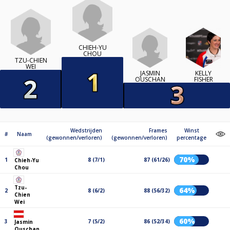
CHIEH-YU
CHOU
TZU-CHIEN
WEI
JASMIN
KELLY
OUSCHAN
FISHER
Wedstrijden
Frames
Winst
#
Naam
(gewonnen/verloren)
(gewonnen/verloren)
percentage
70%
1
8 (7/1)
87 (61/26)
Chieh-Yu
Chou
Tzu-
64%
2
8 (6/2)
88 (56/32)
Chien
Wei
60%
3
7 (5/2)
86 (52/34)
Jasmin
Ouschan