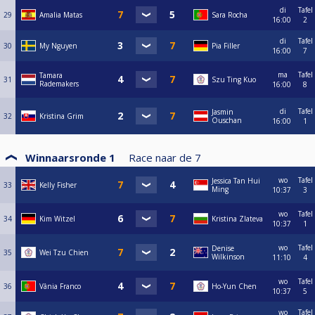
di
Tafel
29
Amalia Matas
Sara Rocha
16:00
2
di
Tafel
30
My Nguyen
Pia Filler
16:00
7
ma
Tafel
Tamara
31
Szu Ting Kuo
Rademakers
16:00
8
di
Tafel
Jasmin
32
Kristina Grim
Ouschan
16:00
1
Winnaarsronde 1
Race naar de
7
wo
Tafel
Jessica Tan Hui
33
Kelly Fisher
Ming
10:37
3
wo
Tafel
34
Kim Witzel
Kristina Zlateva
10:37
1
wo
Tafel
Denise
35
Wei Tzu Chien
Wilkinson
11:10
4
wo
Tafel
36
Vânia Franco
Ho-Yun Chen
10:37
5
wo
Tafel