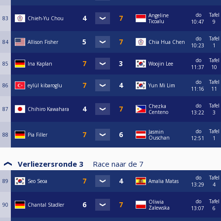
do
Tafel
Angeline
83
Chieh-Yu Chou
Ticoalu
10:47
9
do
Tafel
84
Allison Fisher
Chia Hua Chen
10:23
1
do
Tafel
85
Ina Kaplan
Woojin Lee
11:37
10
do
Tafel
86
eylül kibaroglu
Yun Mi Lim
11:16
11
do
Tafel
Chezka
87
Chihiro Kawahara
Centeno
13:22
3
do
Tafel
Jasmin
88
Pia Filler
Ouschan
12:51
1
Verliezersronde 3
Race naar de
7
do
Tafel
89
Seo Seoa
Amalia Matas
13:29
4
do
Tafel
Oliwia
90
Chantal Stadler
Zalewska
13:07
6