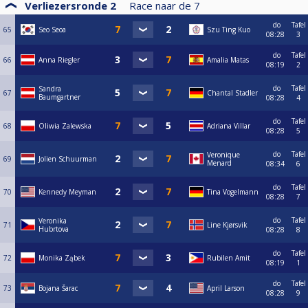
Verliezersronde 2
Race naar de
7
do
Tafel
65
Seo Seoa
Szu Ting Kuo
08:28
3
do
Tafel
66
Anna Riegler
Amalia Matas
08:19
2
do
Tafel
Sandra
67
Chantal Stadler
Baumgartner
08:28
4
do
Tafel
68
Oliwia Zalewska
Adriana Villar
08:28
5
do
Tafel
Veronique
69
Jolien Schuurman
Menard
08:34
6
do
Tafel
70
Kennedy Meyman
Tina Vogelmann
08:28
7
do
Tafel
Veronika
71
Line Kjørsvik
Hubrtova
08:28
8
do
Tafel
72
Monika Ząbek
Rubilen Amit
08:19
1
do
Tafel
73
Bojana Šarac
April Larson
08:28
9