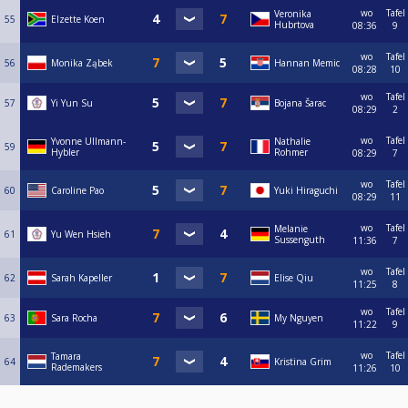
wo
Tafel
Veronika
55
Elzette Koen
Hubrtova
08:36
9
wo
Tafel
56
Monika Ząbek
Hannan Memic
08:28
10
wo
Tafel
57
Yi Yun Su
Bojana Šarac
08:29
2
wo
Tafel
Yvonne Ullmann-
Nathalie
59
Hybler
Rohmer
08:29
7
wo
Tafel
60
Caroline Pao
Yuki Hiraguchi
08:29
11
wo
Tafel
Melanie
61
Yu Wen Hsieh
Sussenguth
11:36
7
wo
Tafel
62
Sarah Kapeller
Elise Qiu
11:25
8
wo
Tafel
63
Sara Rocha
My Nguyen
11:22
9
wo
Tafel
Tamara
64
Kristina Grim
Rademakers
11:26
10