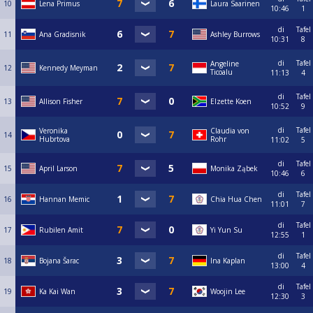
10
Lena Primus
Laura Saarinen
10:46
1
di
Tafel
11
Ana Gradisnik
Ashley Burrows
10:31
8
di
Tafel
Angeline
12
Kennedy Meyman
Ticoalu
11:13
4
di
Tafel
13
Allison Fisher
Elzette Koen
10:52
9
di
Tafel
Veronika
Claudia von
14
Hubrtova
Rohr
11:02
5
di
Tafel
15
April Larson
Monika Ząbek
10:46
6
di
Tafel
16
Hannan Memic
Chia Hua Chen
11:01
7
di
Tafel
17
Rubilen Amit
Yi Yun Su
12:55
1
di
Tafel
18
Bojana Šarac
Ina Kaplan
13:00
4
di
Tafel
19
Ka Kai Wan
Woojin Lee
12:30
3