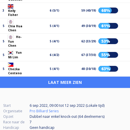
68%
3
6 (5/1)
59 (40/19)
Kelly
Fisher
61%
5
5 (4/1)
49 (30/19)
Chia Hua
Chen
Ho-
53%
5
5 (4/1)
62 (33/29)
Yun
Chen
Yun
55%
5
6 (4/2)
67 (37/30)
Mi Lim
63%
5
5 (4/1)
48 (30/18)
Chezka
Centeno
LAAT MEER ZIEN
Start
6 sep 2022, 09:00
tot
12 sep 2022 (Lokale tijd)
Organisatie
Pro Billiard Series
Opzet
Dubbel naar enkel knock-out (64
deelnemers
)
Race naar de
7
Handicap
Geen handicap