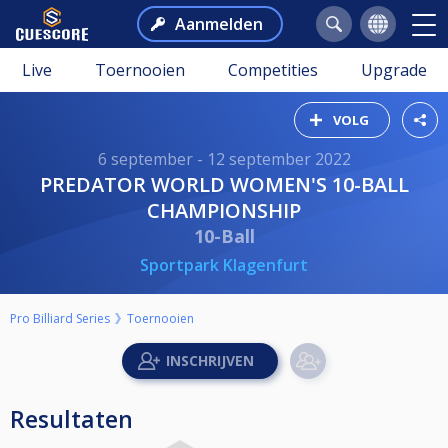
Aanmelden
Live
Toernooien
Competities
Upgrade
VOLG
6 september - 12 september 2022
PREDATOR WORLD WOMEN'S 10-BALL
CHAMPIONSHIP
10-Ball
Sportpark Klagenfurt
Pro Billiard Series
Toernooien
Resultaten