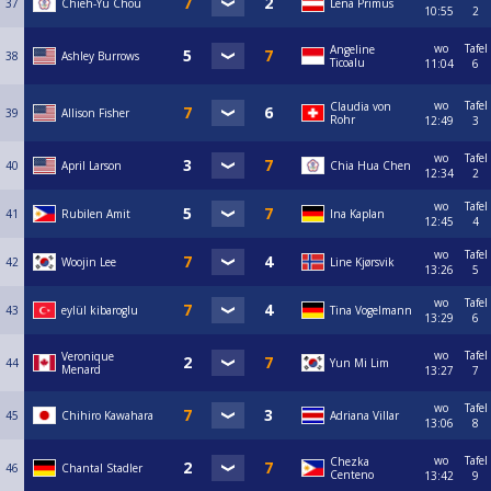
37
Chieh-Yu Chou
Lena Primus
10:55
2
wo
Tafel
Angeline
38
Ashley Burrows
Ticoalu
11:04
6
wo
Tafel
Claudia von
39
Allison Fisher
Rohr
12:49
3
wo
Tafel
40
April Larson
Chia Hua Chen
12:34
2
wo
Tafel
41
Rubilen Amit
Ina Kaplan
12:45
4
wo
Tafel
42
Woojin Lee
Line Kjørsvik
13:26
5
wo
Tafel
43
eylül kibaroglu
Tina Vogelmann
13:29
6
wo
Tafel
Veronique
44
Yun Mi Lim
Menard
13:27
7
wo
Tafel
45
Chihiro Kawahara
Adriana Villar
13:06
8
wo
Tafel
Chezka
46
Chantal Stadler
Centeno
13:42
9