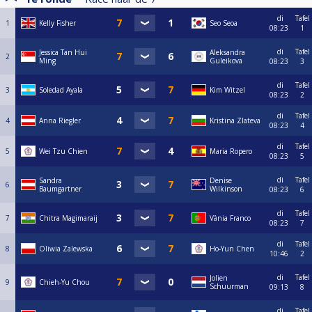
di
Tafel
1
Kelly Fisher
Seo Seoa
08:23
1
di
Tafel
Jessica Tan Hui
Aleksandra
2
Ming
Guleikova
08:23
3
di
Tafel
3
Soledad Ayala
Kim Witzel
08:23
2
di
Tafel
4
Anna Riegler
Kristina Zlateva
08:23
4
di
Tafel
5
Wei Tzu Chien
Maria Ropero
08:23
5
di
Tafel
Sandra
Denise
6
Baumgartner
Wilkinson
08:23
6
di
Tafel
7
Chitra Magimaraij
Vânia Franco
08:23
7
di
Tafel
8
Oliwia Zalewska
Ho-Yun Chen
10:46
2
di
Tafel
Jolien
9
Chieh-Yu Chou
Schuurman
09:13
8
di
Tafel