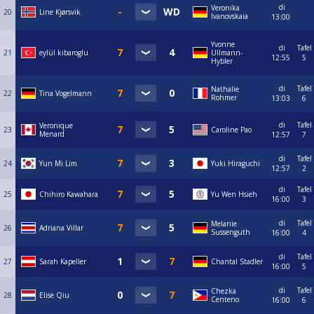
di
Veronika
20
Line Kjørsvik
Ivanovskaia
13:00
Yvonne
di
Tafel
21
eylül kibaroglu
Ullmann-
12:55
5
Hybler
di
Tafel
Nathalie
22
Tina Vogelmann
Rohmer
13:03
6
di
Tafel
Veronique
23
Caroline Pao
Menard
12:57
7
di
Tafel
24
Yun Mi Lim
Yuki Hiraguchi
12:57
2
di
Tafel
25
Chihiro Kawahara
Yu Wen Hsieh
16:00
3
di
Tafel
Melanie
26
Adriana Villar
Sussenguth
16:00
4
di
Tafel
27
Sarah Kapeller
Chantal Stadler
16:00
5
di
Tafel
Chezka
28
Elise Qiu
Centeno
16:00
6