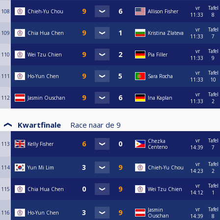
vr
Tafel
108
Chieh-Yu Chou
Allison Fisher
11:33
8
vr
Tafel
109
Chia Hua Chen
Kristina Zlateva
11:33
7
vr
Tafel
110
Wei Tzu Chien
Pia Filler
11:33
9
vr
Tafel
111
Ho-Yun Chen
Sara Rocha
11:33
10
vr
Tafel
112
Jasmin Ouschan
Ina Kaplan
11:33
2
Kwartfinale
Race naar de
9
vr
Tafel
Chezka
113
Kelly Fisher
Centeno
14:39
7
vr
Tafel
114
Yun Mi Lim
Chieh-Yu Chou
14:23
2
vr
Tafel
115
Chia Hua Chen
Wei Tzu Chien
14:12
1
vr
Tafel
Jasmin
116
Ho-Yun Chen
Ouschan
14:39
8