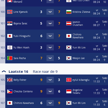
99
Wei Tzu Chien
Menard
08:24
10
vr
Tafel
100
Line Kjørsvik
Kristina Zlateva
08:24
6
vr
Tafel
Jasmin
101
Bojana Šarac
Ouschan
08:27
1
vr
Tafel
Chihiro
102
Yuki Hiraguchi
Kawahara
08:24
5
vr
Tafel
103
Yu Wen Hsieh
Yun Mi Lim
08:24
8
vr
Tafel
104
Sara Rocha
Woojin Lee
08:24
9
Laatste 16
Race naar de
9
vr
Tafel
105
Kelly Fisher
eylül kibaroglu
11:33
1
vr
Tafel
Angeline
106
Chezka Centeno
Ticoalu
11:33
5
vr
Tafel
107
Chihiro Kawahara
Yun Mi Lim
11:33
6