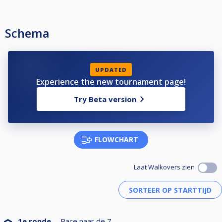
Schema
UPDATED
Experience the new tournament page!
Try Beta version
FLOWCHART
Laat Walkovers zien
1e ronde
Race naar de
7