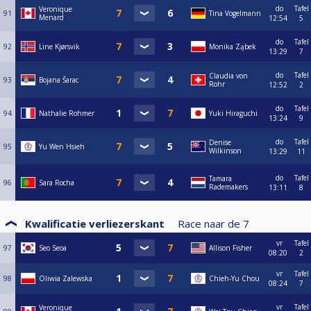
do
Tafel
Veronique
91
Tina Vogelmann
Menard
12:54
5
do
Tafel
92
Line Kjørsvik
Monika Ząbek
13:29
7
do
Tafel
Claudia von
93
Bojana Šarac
Rohr
12:52
2
do
Tafel
94
Nathalie Rohmer
Yuki Hiraguchi
13:24
9
do
Tafel
Denise
95
Yu Wen Hsieh
Wilkinson
13:29
11
do
Tafel
Tamara
96
Sara Rocha
Rademakers
13:11
8
Kwalificatie verliezerskant
Race naar de
7
vr
Tafel
97
Seo Seoa
Allison Fisher
08:20
2
vr
Tafel
98
Oliwia Zalewska
Chieh-Yu Chou
08:24
7
vr
Tafel
Veronique