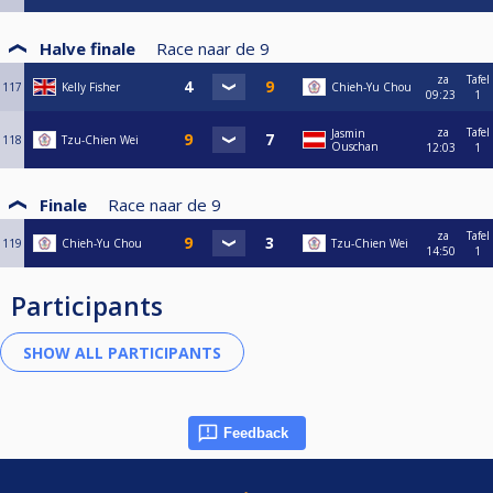
Halve finale
Race naar de
9
za
Tafel
117
Kelly Fisher
Chieh-Yu Chou
09:23
1
za
Tafel
Jasmin
118
Tzu-Chien Wei
Ouschan
12:03
1
Finale
Race naar de
9
za
Tafel
119
Chieh-Yu Chou
Tzu-Chien Wei
14:50
1
Participants
Feedback