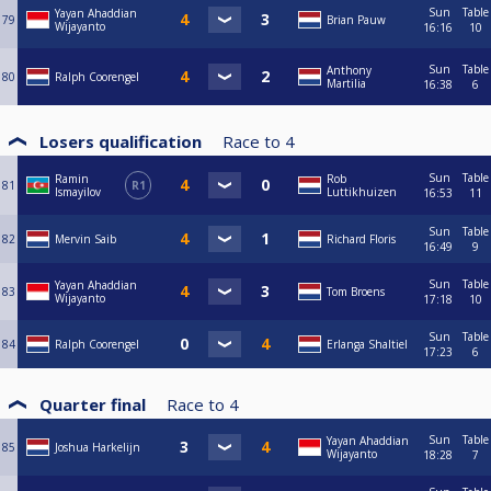
Sun
Table
Yayan Ahaddian
79
Brian Pauw
Wijayanto
16:16
10
Sun
Table
Anthony
80
Ralph Coorengel
Martilia
16:38
6
Losers qualification
Race to
4
Sun
Table
Ramin
Rob
81
R1
Ismayilov
Luttikhuizen
16:53
11
Sun
Table
82
Mervin Saib
Richard Floris
16:49
9
Sun
Table
Yayan Ahaddian
83
Tom Broens
Wijayanto
17:18
10
Sun
Table
84
Ralph Coorengel
Erlanga Shaltiel
17:23
6
Quarter final
Race to
4
Sun
Table
Yayan Ahaddian
85
Joshua Harkelijn
Wijayanto
18:28
7