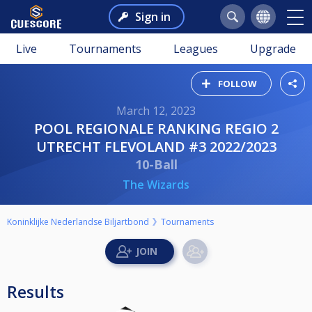
Sign in
Live
Tournaments
Leagues
Upgrade
FOLLOW
March 12, 2023
POOL REGIONALE RANKING REGIO 2
UTRECHT FLEVOLAND #3 2022/2023
10-Ball
The Wizards
Koninklijke Nederlandse Biljartbond
Tournaments
Results