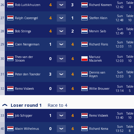
Sun
Table
26
Rob Luttikhuizen
Richard Koomen
12:42
4
Sun
Table
27
Ralph Coorengel
Steffen Klein
12:48
10
Sun
Table
28
Bob Stringa
Mervin Saib
12:49
3
Sun
Table
29
Coen Nengerman
Richard Floris
12:03
11
Sun
Table
Theo van der
Mariusz
30
Stroom
Mazanek
12:03
10
Sun
Table
Dennis van
31
Peter den Toonder
Royen
12:03
9
Sun
Table
32
Remo Visbeek
Willie Brouwer
13:14
5
Loser round 1
Race to
4
Sun
Table
33
Job Schipper
Remo Visbeek
13:40
10
Sun
Table
40
Alwin Wilhelmus
Richard Kema
13:52
8