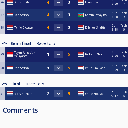
Sun
Table
86
Richard Klein
Mervin Saib
18:28
10
Sun
Table
87
Bob Stringa
Ramin Ismayilov
18:28
9
Sun
Table
88
Willie Brouwer
Erlanga Shaltiel
18:28
6
Semi final
Race to
5
Sun
Table
Yayan Ahaddian
89
Richard Klein
Wijayanto
19:29
6
Sun
Table
90
Bob Stringa
Willie Brouwer
19:29
9
Final
Race to
5
Sun
Table
91
Richard Klein
Willie Brouwer
20:12
6
Comments