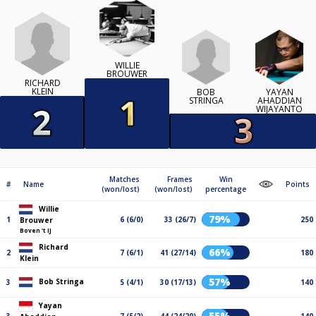
WILLIE
BROUWER
RICHARD
KLEIN
BOB
YAYAN
STRINGA
AHADDIAN
WIJAYANTO
Matches
Frames
Win
#
Name
Points
(won/lost)
(won/lost)
percentage
Willie
79%
1
6 (6/0)
33 (26/7)
250
Brouwer
Boven 't IJ
Richard
66%
2
7 (6/1)
41 (27/14)
180
Klein
57%
Bob Stringa
3
5 (4/1)
30 (17/13)
140
Yayan
55%