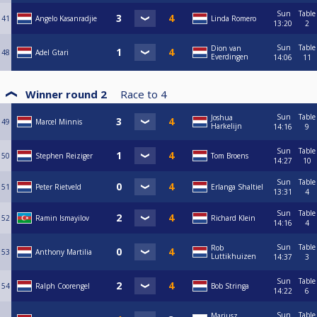
Sun
Table
41
Angelo Kasanradjie
Linda Romero
13:20
2
Sun
Table
Dion van
48
Adel Gtari
Everdingen
14:06
11
Winner round 2
Race to
4
Sun
Table
Joshua
49
Marcel Minnis
Harkelijn
14:16
9
Sun
Table
50
Stephen Reiziger
Tom Broens
14:27
10
Sun
Table
51
Peter Rietveld
Erlanga Shaltiel
13:31
4
Sun
Table
52
Ramin Ismayilov
Richard Klein
14:16
4
Sun
Table
Rob
53
Anthony Martilia
Luttikhuizen
14:37
3
Sun
Table
54
Ralph Coorengel
Bob Stringa
14:22
6
Sun
Table
Mariusz