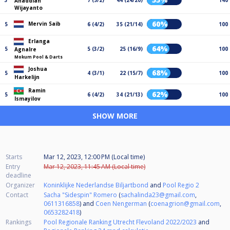
3
7 (5/2)
44 (24/20)
140
Ahaddian
Wijayanto
60%
Mervin Saib
5
6 (4/2)
35 (21/14)
100
Erlanga
64%
5
5 (3/2)
25 (16/9)
100
Agnalre
Mokum Pool & Darts
Joshua
68%
5
4 (3/1)
22 (15/7)
100
Harkelijn
Ramin
62%
5
6 (4/2)
34 (21/13)
100
Ismayilov
SHOW MORE
Starts
Mar 12, 2023, 12:00 PM (Local time)
Entry
Mar 12, 2023, 11:45 AM (Local time)
deadline
Organizer
Koninklijke Nederlandse Biljartbond
and
Pool Regio 2
Contact
Sacha "Sidespin" Romero
(
sachalinda23@gmail.com
,
0611316858
) and
Coen Nengerman
(
coenagrion@gmail.com
,
0653282418
)
Rankings
Pool Regionale Ranking Utrecht Flevoland 2022/2023
and