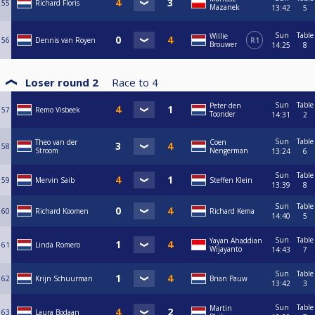
55
Richard Floris
Mazanek
13:42
5
Sun
Table
Willie
56
Dennis van Royen
R1
Brouwer
14:25
8
Loser round 2
Race to
4
Sun
Table
Peter den
57
Remo Visbeek
Toonder
14:31
2
Sun
Table
Theo van der
Coen
58
Stroom
Nengerman
13:24
6
Sun
Table
59
Mervin Saib
Steffen Klein
13:39
8
Sun
Table
60
Richard Koomen
Richard Kema
14:40
5
Sun
Table
Yayan Ahaddian
61
Linda Romero
Wijayanto
14:43
7
Sun
Table
62
Krijn Schuurman
Brian Pauw
13:42
3
Sun
Table
Martin
63
Laura Bodaan