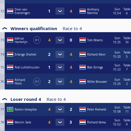
Sun
Table
Dion van
Anthony
72
Everdingen
Martilia
15:54
6
Winners qualification
Race to
4
Sun
Table
Joshua
73
R1
Tom Broens
Harkelijn
15:35
10
Sun
Table
74
Erlanga Shaltiel
Richard Klein
15:20
5
Sun
Table
75
Rob Luttikhuizen
Bob Stringa
15:22
7
Sun
Table
Richard
76
R1
Willie Brouwer
Floris
15:25
2
Loser round 4
Race to
4
Sun
Table
77
Ramin Ismayilov
Peter Rietveld
15:58
11
Sun
Table
78
Mervin Saib
Richard Kema
15:52
9