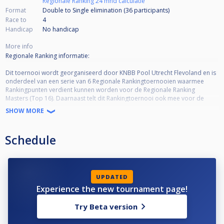
Regionale Ranking 24 mnd calculatie
Format
Double to Single elimination (36
participants
)
Race to
4
Handicap
No handicap
More info
Regionale Ranking informatie:
Dit toernooi wordt georganiseerd door KNBB Pool Utrecht Flevoland en is
onderdeel van een serie van 6 Regionale Rankingtoernooien waarmee
Rankingpunten verdient kunnen worden voor de Regionale Ranking
Masters (Top 16). Daarnaast telt dit Rankingtoernooi ook mee voor de
Pool Ranking Nederland.
SHOW MORE
Toernooi informatie:
Schedule
•KNBB lidmaatschap verplicht
•KNBB reglement van toepassing
•Open voor alle niveaus
•Deelname is niet Regio-gebonden
•Kwalificatie Masters (Top 16) 50% deelname = minimaal 3 deelnames
UPDATED
•Format = DKO to SKO*
Experience the new tournament page!
*De wedstrijden in de Single-KO schema worden volgens de standaarden
van Cuescore bepaald. Afhankelijk van het aantal inschrijvingen kunnen de
Try Beta version
racelengtes en SKO-fase variëren.