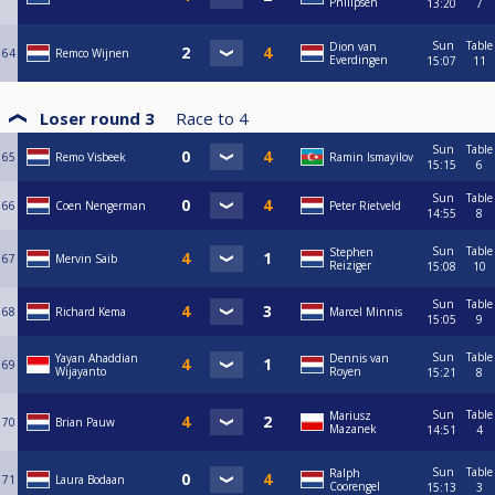
Philipsen
13:20
7
Sun
Table
Dion van
64
Remco Wijnen
Everdingen
15:07
11
Loser round 3
Race to
4
Sun
Table
65
Remo Visbeek
Ramin Ismayilov
15:15
6
Sun
Table
66
Coen Nengerman
Peter Rietveld
14:55
8
Sun
Table
Stephen
67
Mervin Saib
Reiziger
15:08
10
Sun
Table
68
Richard Kema
Marcel Minnis
15:05
9
Sun
Table
Yayan Ahaddian
Dennis van
69
Wijayanto
Royen
15:21
8
Sun
Table
Mariusz
70
Brian Pauw
Mazanek
14:51
4
Sun
Table
Ralph
71
Laura Bodaan
Coorengel
15:13
3