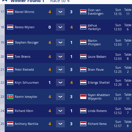
Winner round 1
Race to
4
Sun
Table
Dion van
17
Marcel Minnis
Everdingen
13:15
11
Sun
Table
Joshua
18
Remco Wijnen
Harkelijn
12:03
6
Sun
Table
Martin
19
Stephen Reiziger
Philipsen
12:03
7
Sun
Table
20
Tom Broens
Laura Bodaan
12:03
8
Sun
Table
21
Peter Rietveld
Brian Pauw
12:25
2
Sun
Table
22
Krijn Schuurman
Erlanga Shaltiel
12:29
6
Sun
Table
Yayan Ahaddian
23
Ramin Ismayilov
Wijayanto
12:37
11
Sun
Table
24
Richard Klein
Linda Romero
12:52
7
Sun
Table
25
Anthony Martilia
Richard Kema
12:57
8