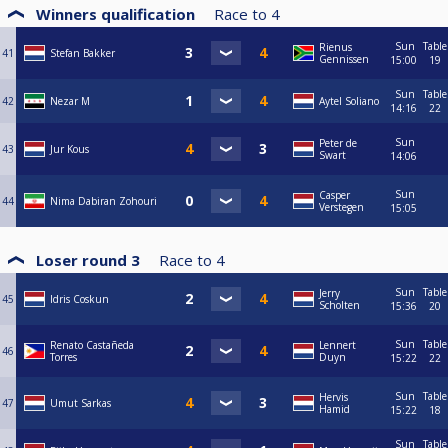
Winners qualification
Race to
4
Sun
Table
Rienus
41
Stefan Bakker
Gennissen
15:00
19
Sun
Table
42
Nezar M
Aytel Soliano
14:16
22
Sun
Peter de
43
Jur Kous
Swart
14:06
Sun
Casper
44
Nima Dabiran Zohouri
Verstegen
15:05
Loser round 3
Race to
4
Sun
Table
Jerry
45
Idris Coskun
Scholten
15:36
20
Sun
Table
Renato Castañeda
Lennert
46
Torres
Duyn
15:22
22
Sun
Table
Hervis
47
Umut Sarkas
Hamid
15:22
18
Sun
Table