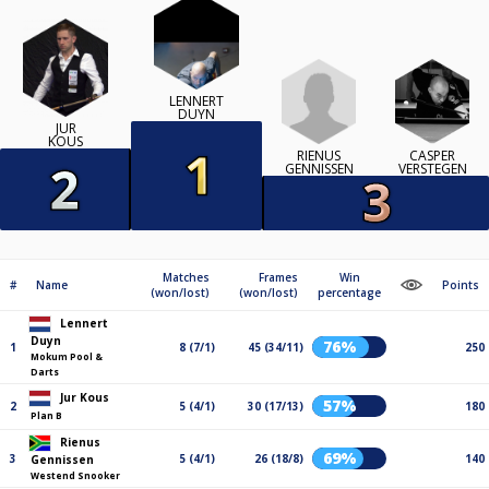
LENNERT
DUYN
JUR
KOUS
RIENUS
CASPER
GENNISSEN
VERSTEGEN
Matches
Frames
Win
#
Name
Points
(won/lost)
(won/lost)
percentage
Lennert
Duyn
76%
1
8 (7/1)
45 (34/11)
250
Mokum Pool &
Darts
Jur Kous
57%
2
5 (4/1)
30 (17/13)
180
Plan B
Rienus
69%
3
5 (4/1)
26 (18/8)
140
Gennissen
Westend Snooker