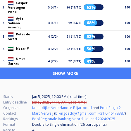
Casper
62%
3
5 (4/1)
26 (16/10)
140
Verstegen
Plan B
Aytel
68%
5
4 (3/1)
19 (13/6)
100
Soliano
Boven 't IJ
Peter de
52%
5
4 (2/2)
21 (11/10)
100
Swart
50%
Nezar M
5
4 (2/2)
22 (11/11)
100
Umut
41%
5
4 (2/2)
22 (9/13)
100
Sarkas
SHOW MORE
Starts
Jan 5, 2025, 12:00 PM (Local time)
Entry deadline
Jan 5, 2025, 11:45 AM (Local time)
Organizer
Koninklijke Nederlandse Biljartbond
and
Pool Regio 2
Contact
Marc Verweij
(
bikingdaddy@gmail.com
,
+31 6-46478387
)
Rankings
Pool Regionale Ranking Noord Holland 2024/2025
Format
Double to Single elimination (26
participants
)
Race to
4