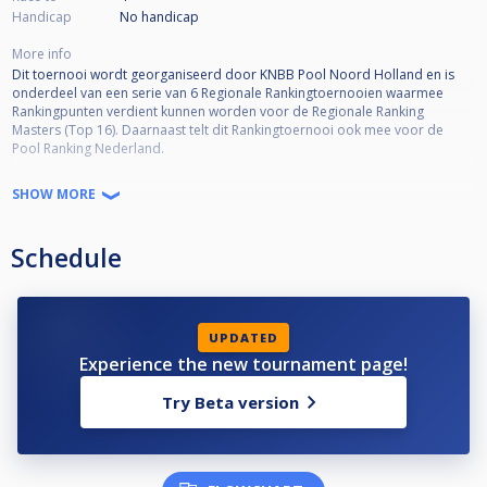
Handicap
No handicap
More info
Dit toernooi wordt georganiseerd door KNBB Pool Noord Holland en is
onderdeel van een serie van 6 Regionale Rankingtoernooien waarmee
Rankingpunten verdient kunnen worden voor de Regionale Ranking
Masters (Top 16). Daarnaast telt dit Rankingtoernooi ook mee voor de
Pool Ranking Nederland.
Toernooi informatie:
SHOW MORE
•KNBB lidmaatschap verplicht
•KNBB reglement van toepassing
Schedule
•Open voor alle niveaus
•Deelname is niet Regio-gebonden
•Kwalificatie Masters (Top 16) 50% deelname = minimaal 3 deelnames
•Format = DKO to SKO*
*De wedstrijden in de Single-KO schema worden volgens de standaarden
UPDATED
van Cuescore bepaald. Afhankelijk van het aantal inschrijvingen kunnen de
Experience the new tournament page!
racelengtes en SKO-fase variëren (De wedstrijdleiding is bepalend hierin).
Try Beta version
Voorbeeld Seeding SKO schema ‘Laatste 16’:
winnaar WQ1 vs winnaar LQ5
winnaar WQ2 vs winnaar LQ6
winnaar WQ3 vs winnaar LQ7