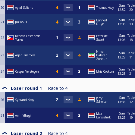
Sun
Table
20
Aytel Soliano
Thomas Kooy
12:52
20
Sun
Table
Lennert
21
Jur Kous
Duyn
12:35
13
Sun
Table
Renato Castañeda
Peter de
22
Torres
Swart
13:06
18
Nima
Sun
Table
23
Arjen Timmers
Dabiran
13:28
11
Zohouri
Sun
Table
24
Casper Verstegen
Idris Coskun
13:28
21
Loser round 1
Race to
4
Sun
Table
Jerry
26
Sybrand Kooy
Scholten
13:36
12
Sun
Table
Max
31
Amir Ylbegi
Lensselink
13:29
19
Loser round 2
Race to
4