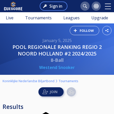
Sign in
Live
Tournaments
Leagues
Upgrade
FOLLOW
January 5, 2025
POOL REGIONALE RANKING REGIO 2
NOORD HOLLAND #2 2024/2025
8-Ball
Westend Snooker
Koninklijke Nederlandse Biljartbond
Tournaments
Results