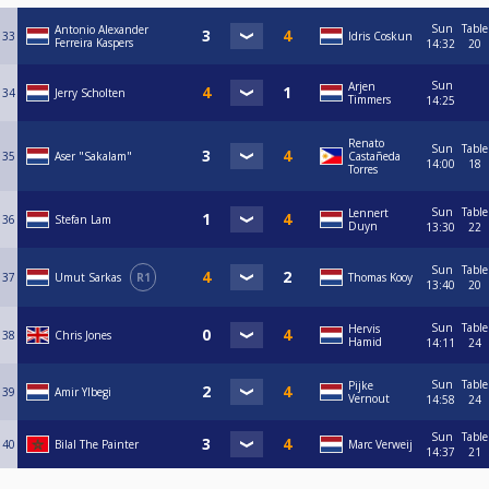
Sun
Table
Antonio Alexander
33
Idris Coskun
Ferreira Kaspers
14:32
20
Sun
Arjen
34
Jerry Scholten
Timmers
14:25
Renato
Sun
Table
35
Aser "Sakalam"
Castañeda
14:00
18
Torres
Sun
Table
Lennert
36
Stefan Lam
Duyn
13:30
22
Sun
Table
37
Umut Sarkas
R1
Thomas Kooy
13:40
20
Sun
Table
Hervis
38
Chris Jones
Hamid
14:11
24
Sun
Table
Pijke
39
Amir Ylbegi
Vernout
14:58
24
Sun
Table
40
Bilal The Painter
Marc Verweij
14:37
21