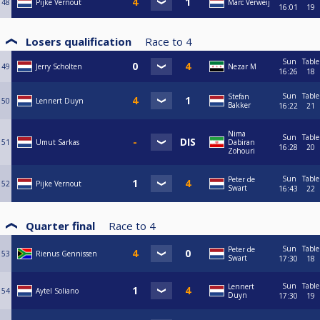
48
Pijke Vernout
Marc Verweij
16:01
19
Losers qualification
Race to
4
Sun
Table
49
Jerry Scholten
Nezar M
16:26
18
Sun
Table
Stefan
50
Lennert Duyn
Bakker
16:22
21
Nima
Sun
Table
51
Umut Sarkas
Dabiran
16:28
20
Zohouri
Sun
Table
Peter de
52
Pijke Vernout
Swart
16:43
22
Quarter final
Race to
4
Sun
Table
Peter de
53
Rienus Gennissen
Swart
17:30
18
Sun
Table
Lennert
54
Aytel Soliano
Duyn
17:30
19