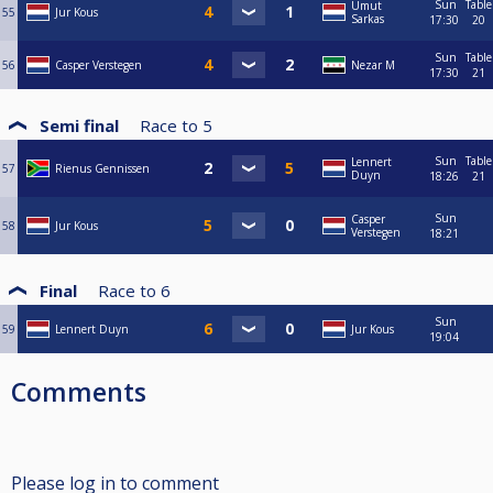
Sun
Table
Umut
55
Jur Kous
Sarkas
17:30
20
Sun
Table
56
Casper Verstegen
Nezar M
17:30
21
Semi final
Race to
5
Sun
Table
Lennert
57
Rienus Gennissen
Duyn
18:26
21
Sun
Casper
58
Jur Kous
Verstegen
18:21
Final
Race to
6
Sun
59
Lennert Duyn
Jur Kous
19:04
Comments
Please log in to comment