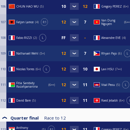
106
CHUN HAO WU
5
Gregory PEREZ
6+
Van Dung
107
Fatjon Lamce
4
R1
6++
Nguyen
108
Fabio RIZZI
2
L
Alexandre EVE
4
109
Nathanaël Wehl
5+
Rhyan Pajo
6
L
110
Nicolas Torres
6+
L
Lavi HSU
7++
Fitia Sarobidy
111
6++
Visal Peou
5
L
Razafipananina
112
David Bare
5
Raed Jebabli
6+
Quarter final
Race to
12
Anthony
113
5
R1
Gregory PEREZ
6+