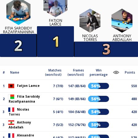
FATJON
LAMCE
FITIA SAROBIDY
RAZAFIPANANINA
NICOLAS
ANTHONY
TORRES
ABDALLAH
Matches
Frames
Win
#
Name
Points
(won/lost)
(won/lost)
percentage
56%
Fatjon Lamce
1
7 (7/0)
147 (83/64)
550
Fitia Sarobidy
56%
2
7 (6/1)
149 (83/66)
480
Razafipananina
Nicolas
54%
3
5 (4/1)
104 (56/48)
420
Torres
Anthony
50%
3
7 (5/2)
152 (76/76)
420
Abdallah
Alexandre
56%
5
6 (4/2)
117 (66/51)
370