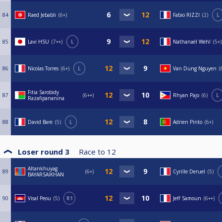
84
Raed Jebabli
6+
Fabio RIZZI
2
L
85
Lavi HSU
7++
L
Nathanaël Wehl
5+
86
Nicolas Torres
6+
L
Van Dung Nguyen
Fitia Sarobidy
87
6++
Rhyan Pajo
6
L
Razafipananina
88
David Bare
5
L
Adrien Pinto
6+
Loser round 3
Race to
12
Altankhuyag
89
6+
Cyrille Deruel
5
BAYARSAIKHAN
90
Visal Peou
5
R1
Jeff Samoun
6++