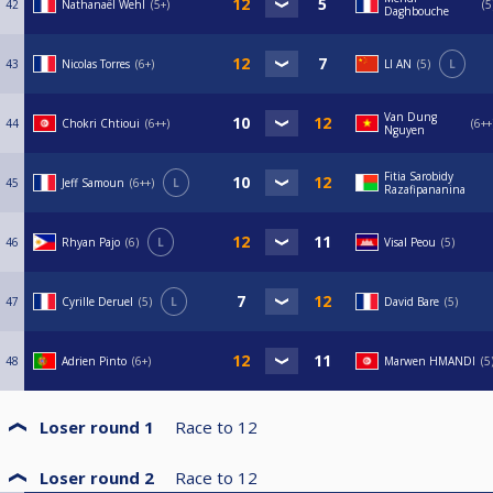
42
Tirage au sort des équipes pour les Doubles.
Nathanaël Wehl
5+
5
Daghbouche
500€ de primes seront distribuées.
13) Tenue: venez comme vous êtes 😀
14) les vainqueurs de chaque finale seront directement qualifiés pour la
43
Nicolas Torres
6+
LI AN
5
L
Grande Finale, ensuite on complètera les 8 places par le classement
général.
Van Dung
44
Chokri Chtioui
6++
6++
Nguyen
Les règles du tournoi sont les mêmes qu'au niveau National
http://www.ffbillard.com/ext/telechargement.php?id=32249
Fitia Sarobidy
45
Jeff Samoun
6++
L
Razafipananina
46
Rhyan Pajo
6
L
Visal Peou
5
47
Cyrille Deruel
5
L
David Bare
5
48
Adrien Pinto
6+
Marwen HMANDI
5
Loser round 1
Race to
12
Loser round 2
Race to
12