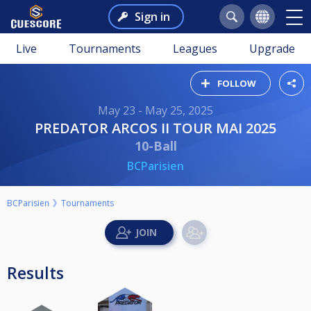
Sign in
Live
Tournaments
Leagues
Upgrade
FOLLOW
May 23 - May 25, 2025
PREDATOR ARCOS II TOUR MAI 2025
10-Ball
BCParisien
BCParisien
Tournaments
Results