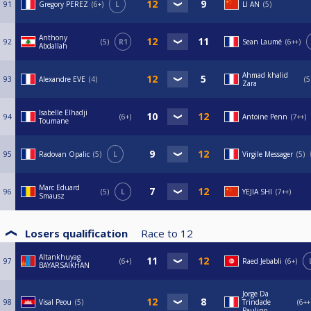
91
Gregory PEREZ
6+
L
LI AN
5
Anthony
92
5
R1
Sean Laumé
6++
Abdallah
Ahmad khalid
93
Alexandre EVE
4
5
Zara
Isabelle Elhadji
94
6+
Antoine Penn
7++
Toumane
95
Radovan Opalic
5
L
Virgile Messager
5
Marc Eduard
96
5
L
YEJIA SHI
7++
Smausz
Losers qualification
Race to
12
Altankhuyag
97
6+
Raed Jebabli
6+
BAYARSAIKHAN
Jorge Da
98
Visal Peou
5
Trindade
6++
Paulino