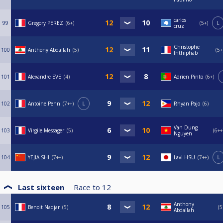
carlos
99
Gregory PEREZ
6+
5+
L
cruz
Christophe
100
Anthony Abdallah
5
5+
Inthiphab
101
Alexandre EVE
4
Adrien Pinto
6+
102
Antoine Penn
7++
L
Rhyan Pajo
6
Van Dung
103
Virgile Messager
5
6++
Nguyen
104
YEJIA SHI
7++
Lavi HSU
7++
L
Last sixteen
Race to
12
Anthony
105
Benoit Nadjar
5
5
Abdallah