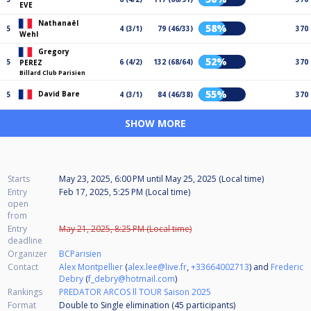
EVE
Nathanaël
58%
5
4 (3/1)
79 (46/33)
370
Wehl
Gregory
52%
5
6 (4/2)
132 (68/64)
370
PEREZ
Billard Club Parisien
55%
David Bare
5
4 (3/1)
84 (46/38)
370
SHOW MORE
Starts
May 23, 2025, 6:00 PM
until
May 25, 2025 (Local time)
Entry
Feb 17, 2025, 5:25 PM (Local time)
open
from
Entry
May 21, 2025, 8:25 PM (Local time)
deadline
Organizer
BCParisien
Contact
Alex Montpellier
(
alex.lee@live.fr
,
+33664002713
) and
Frederic
Debry
(
f_debry@hotmail.com
)
Rankings
PREDATOR ARCOS ll TOUR Saison 2025
Format
Double to Single elimination (45
participants
)