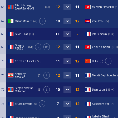
Altankhuyag
65
6+
Marwen HMANDI
5
BAYARSAIKHAN
67
Omar Marouf
6+
L
Visal Peou
5
68
Kevin Elias
6+
Jeff Samoun
6++
Gregory
69
6+
L
R1
Chokri Chtioui
6++
PEREZ
70
Christian Havet
7++
LI AN
5
L
Anthony
71
5
L
Mehdi Daghbouche
Abdallah
Sergelenbaatar
72
5
L
Sean Laumé
6++
Ochirbat
73
Bruno Ferreira
6
L
Alexandre EVE
4
Isabelle Elhadji