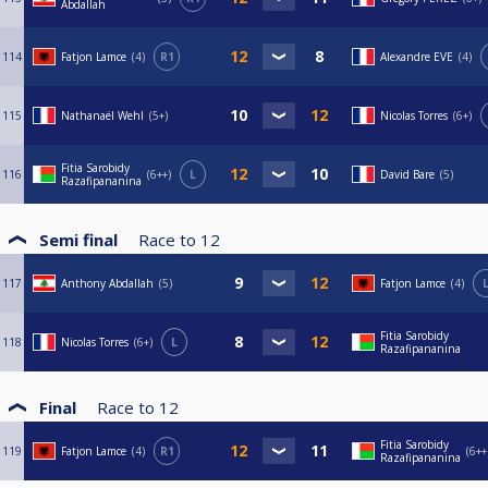
Abdallah
114
Fatjon Lamce
4
R1
Alexandre EVE
4
115
Nathanaël Wehl
5+
Nicolas Torres
6+
Fitia Sarobidy
116
6++
L
David Bare
5
Razafipananina
Semi final
Race to
12
117
Anthony Abdallah
5
Fatjon Lamce
4
Fitia Sarobidy
118
Nicolas Torres
6+
L
Razafipananina
Final
Race to
12
Fitia Sarobidy
119
Fatjon Lamce
4
R1
6++
Razafipananina