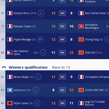
75
Franck Cavestro
5
6+
Toumane
76
Antoine Penn
7++
L
Paul Vilches Pardo
2
Seif eddine
77
Radovan Opalic
5
5
Boucheligua
78
Virgile Messager
5
R1
Zhong Tong
6
L
Neil Vladimir
80
6+
L
YEJIA SHI
7++
Sierra
Winners qualification
Race to
12
81
Benoit Nadjar
5
L
Christophe Inthipha
82
carlos cruz
5+
L
CHUN HAO WU
5
Jorge Da Trindade
83
Fatjon Lamce
4
L
Paulino