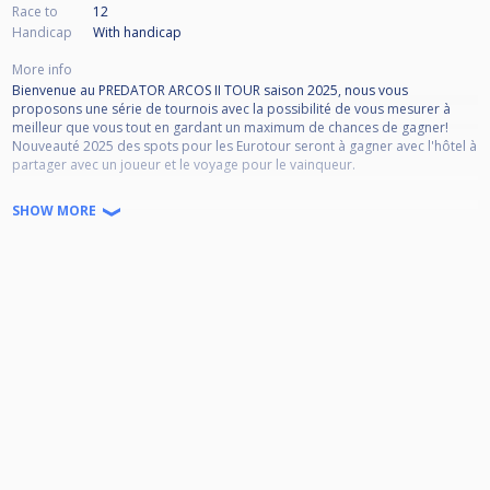
Race to
12
Handicap
With handicap
More info
Bienvenue au PREDATOR ARCOS II TOUR saison 2025, nous vous
proposons une série de tournois avec la possibilité de vous mesurer à
meilleur que vous tout en gardant un maximum de chances de gagner!
Nouveauté 2025 des spots pour les Eurotour seront à gagner avec l'hôtel à
partager avec un joueur et le voyage pour le vainqueur.
Un système d'handicap sera mis en place, l'évaluation sera déterminée
SHOW MORE
par votre niveau général et/ou votre classement régional et national.
Les vainqueurs des précédentes éditions auront 1 point soustrait à leur
handicap de base dans la limite de 12 points.
Master 1-8 en 9 parties
Master 9-16 en 8 parties
National N1 1-16 en 7 parties
National N1 17- ∞ en 7 parties
Régional Elite 1-16 en 7 parties
Régional Elite 17-32 en 7 parties avec la 9/10 (5+)
Régional Promo 1-16 en 6 parties avec la 9/10 (6+)
Régional Promo 17-32 en 6 parties avec la 8/9/10 (6++)
Régional Challenger 1- ∞ en 5 parties avec la 8/9/10 (7++)
1) Le meilleur Handicap sera pris en compte si vous êtes dans les deux