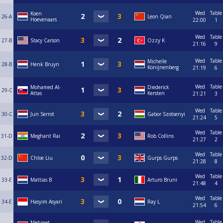
Wed
Table
Koen
26-A
Leon Qian
Hoevenaars
22:00
1
Wed
Table
27-B
Stacy Carson
Ozzy K
21:16
9
Wed
Table
Michelle
28-B
Henk Bruyn
Konijnenberg
21:19
6
Wed
Table
Mohamed Al-
Diederick
29-C
Attas
Kersten
21:21
3
Wed
Table
30-C
Jun Serrot
Gabor Szotsenyi
21:24
5
Wed
Table
31-D
Meghant Rai
Rob Collins
21:27
2
Wed
Table
32-D
Chloe Liu
Gurps Gurps
21:28
8
Wed
Table
33-E
Mattias B
Arturo Bruni
21:48
4
Wed
Table
34-E
Hasyim Asyari
Ray L
21:54
6
Wed
Table
Mehmet