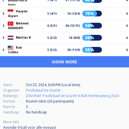
3
7 (6/1)
27 (17/10)
8
Mokum Pool &
Darts
Hasyim
75%
5
5 (4/1)
16 (12/4)
6
Asyari
Mehmet
50%
5
6 (3/3)
26 (13/13)
6
KARADAYI
50%
Mattias B
5
5 (3/2)
16 (8/8)
6
Rob
55%
5
5 (3/2)
20 (11/9)
6
Collins
SHOW MORE
Starts
Oct 23, 2024, 8:00 PM (Local time)
Organizer
Poollokaal De Gracht
Rankings
Z/Archief: Poollokaal de Gracht 9-Ball Herfstranking 2024
Format
Round robin (26
participants
)
Race to
3
Handicap
No handicap
More info
Avondje 9-ball voor alle niveaus!