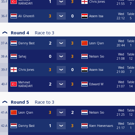
35-F
Chris Jones
KARADAYI
21:55
7
Wed
Table
36-F
Ali Ghoreifi
Assem Issa
22:12
5
Round 4
Race to
3
Wed
Table
37-A
Danny Bast
Leon Qian
20:44
1
Wed
Table
38-A
Sahaj
Nelson Sio
21:08
12
Wed
Table
39-F
Chris Jones
Assem Issa
21:00
7
Wed
Table
Mehmet
40-F
Edward W
KARADAYI
21:07
14
Round 5
Race to
3
Wed
Table
41-A
Leon Qian
Nelson Sio
21:25
12
Wed
Table
42-A
Danny Bast
Koen Hoevenaars
21:17
1