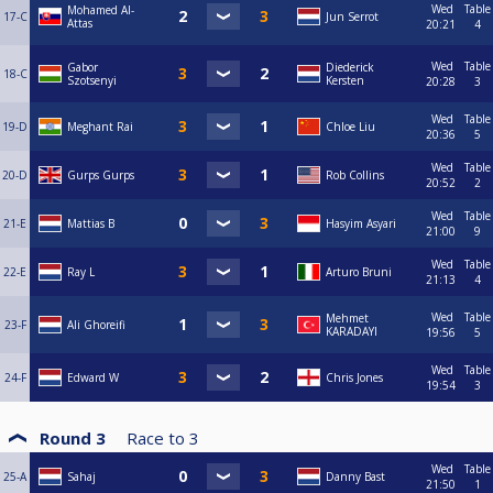
Wed
Table
Mohamed Al-
17-C
Jun Serrot
Attas
20:21
4
Wed
Table
Gabor
Diederick
18-C
Szotsenyi
Kersten
20:28
3
Wed
Table
19-D
Meghant Rai
Chloe Liu
20:36
5
Wed
Table
20-D
Gurps Gurps
Rob Collins
20:52
2
Wed
Table
21-E
Mattias B
Hasyim Asyari
21:00
9
Wed
Table
22-E
Ray L
Arturo Bruni
21:13
4
Wed
Table
Mehmet
23-F
Ali Ghoreifi
KARADAYI
19:56
5
Wed
Table
24-F
Edward W
Chris Jones
19:54
3
Round 3
Race to
3
Wed
Table
25-A
Sahaj
Danny Bast
21:50
1