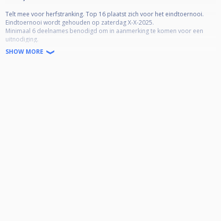
Telt mee voor herfstranking. Top 16 plaatst zich voor het eindtoernooi.
Eindtoernooi wordt gehouden op zaterdag X-X-2025.
Minimaal 6 deelnames benodigd om in aanmerking te komen voor een
uitnodiging.
SHOW MORE
Tournament counts towards the winterranking. Top 16 will be invited for
the masters.
Masters will be held on X-X, 2025.
Minimum of 6 tournament entries needed to be eligible for an invite.
De loting wordt gedaan om 20:00. Te laat komen dient gemeld te worden
in de opmerkingen.
Te laat komen resulteert in het verlies van het eerste frame in je eerste
partij.*
15 minuten of meer te laat resulteert in het verlies van de eerste 2 frames
in je eerste partij.*
Meer dan 30 minuten te laat resulteert in een uitsluiting van het toernooi.*
*Het staat de toernooileiding vrij om hier uitzonderingen in te maken.
The draw will take place at 20:00. Arriving late must be reported in the
comments.
Arriving late results in the loss of the first frame in your first match.*
Arriving 15 minutes or more late results in the loss of the first 2 frames in
your first match.*