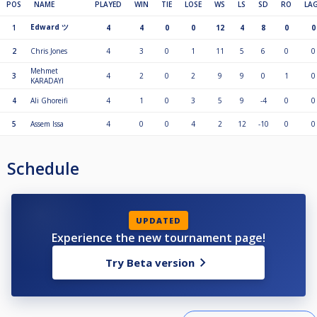
POS
NAME
PLAYED
WIN
TIE
LOSE
WS
LS
SD
RO
LA
Edward ツ
1
4
4
0
0
12
4
8
0
0
2
Chris Jones
4
3
0
1
11
5
6
0
0
Mehmet
3
4
2
0
2
9
9
0
1
0
KARADAYI
4
Ali Ghoreifi
4
1
0
3
5
9
-4
0
0
5
Assem Issa
4
0
0
4
2
12
-10
0
0
Schedule
UPDATED
Experience the new tournament page!
Try Beta version