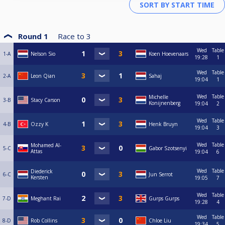
Round 1
Race to
3
Wed
Table
1-A
Nelson Sio
Koen Hoevenaars
19:28
1
Wed
Table
2-A
Leon Qian
Sahaj
19:04
1
Wed
Table
Michelle
3-B
Stacy Carson
Konijnenberg
19:04
2
Wed
Table
4-B
Ozzy K
Henk Bruyn
19:04
3
Wed
Table
Mohamed Al-
5-C
Gabor Szotsenyi
Attas
19:04
6
Wed
Table
Diederick
6-C
Jun Serrot
Kersten
19:05
7
Wed
Table
7-D
Meghant Rai
Gurps Gurps
19:28
4
Wed
Table
8-D
Rob Collins
Chloe Liu
19:34
5