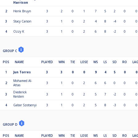
Harrison
2
Henk Bruyn
3
2
0
1
7
5
2
0
0
3
Stacy Carson
3
1
0
2
4
8
-4
0
0
4
Ozzy K
3
1
0
2
6
8
-2
0
0
GROUP C
POS
NAME
PLAYED
WIN
TIE
LOSE
WS
LS
SD
RO
LA
1
Jun Torres
3
3
0
0
9
4
5
0
0
Mohamed Al-
2
3
1
0
2
6
6
0
0
0
Attas
Diederick
3
3
1
0
2
5
7
-2
0
0
Kersten
4
Gabor Szotsenyi
3
1
0
2
5
8
-3
0
0
GROUP D
POS
NAME
PLAYED
WIN
TIE
LOSE
WS
LS
SD
RO
LA