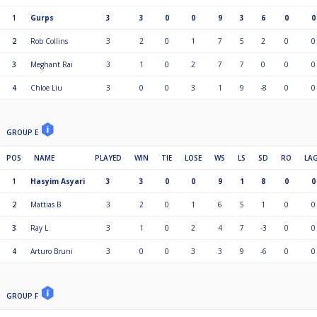
1
Gurps
3
3
0
0
9
3
6
0
0
2
Rob Collins
3
2
0
1
7
5
2
0
0
3
Meghant Rai
3
1
0
2
7
7
0
0
0
4
Chloe Liu
3
0
0
3
1
9
-8
0
0
GROUP E
POS
NAME
PLAYED
WIN
TIE
LOSE
WS
LS
SD
RO
LA
1
Hasyim Asyari
3
3
0
0
9
1
8
0
0
2
Mattias B
3
2
0
1
6
5
1
0
0
3
Ray L
3
1
0
2
4
7
-3
0
0
4
Arturo Bruni
3
0
0
3
3
9
-6
0
0
GROUP F