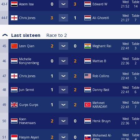
Wed
Table
43-F
Assem Issa
Edward W
21:52
14
Wed
Table
44-F
Chris Jones
Ali Ghoreifi
21:27
7
Last sixteen
Race to
2
Wed
Table
45
Leon Qian
Meghant Rai
22:41
3
Wed
Table
Michelle
46
Mattias B
Konijnenberg
22:36
2
Wed
Table
47
Chris Jones
Rob Collins
22:41
5
Wed
Table
48
Jun Serrot
Danny Bast
22:41
6
Wed
Table
Mehmet
49
Gurps Gurps
KARADAYI
22:41
7
Wed
Table
Koen
50
Henk Bruyn
Hoevenaars
22:36
1
Wed
Table
Mohamed Al-
51
Hasyim Asyari
Attas
22:36
4