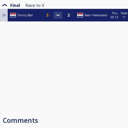
Final
Race to
3
Thu
Table
59
Danny Bast
Koen Hoevenaars
00:13
11
Comments