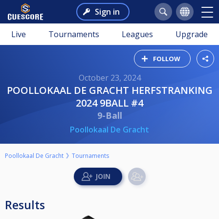
Sign in
Live
Tournaments
Leagues
Upgrade
FOLLOW
October 23, 2024
POOLLOKAAL DE GRACHT HERFSTRANKING
2024 9BALL #4
9-Ball
Poollokaal De Gracht
Poollokaal De Gracht
Tournaments
Results