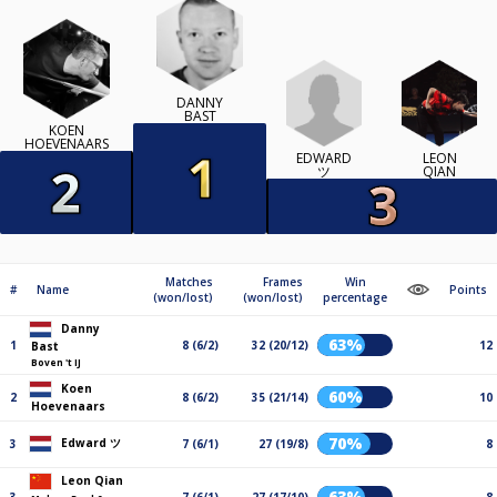
DANNY
BAST
KOEN
HOEVENAARS
EDWARD
LEON
ツ
QIAN
Matches
Frames
Win
#
Name
Points
(won/lost)
(won/lost)
percentage
Danny
63%
1
8 (6/2)
32 (20/12)
12
Bast
Boven 't IJ
Koen
60%
2
8 (6/2)
35 (21/14)
10
Hoevenaars
70%
Edward ツ
3
7 (6/1)
27 (19/8)
8
Leon Qian
63%