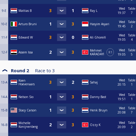
Wed
Table
9-E
Mattias B
Ray L
19:37
7
Wed
Table
10-E
Arturo Bruni
Hasyim Asyari
19:45
2
Wed
Table
11-F
Edward W
Ali Ghoreifi
19:05
4
Wed
Table
Mehmet
12-F
Assem Issa
R1
KARADAYI
19:05
5
Round 2
Race to
3
Wed
Table
Koen
13-A
Sahaj
Hoevenaars
20:15
1
Wed
Table
14-A
Nelson Sio
Danny Bast
19:51
1
Wed
Table
15-B
Stacy Carson
Henk Bruyn
20:08
7
Wed
Table
Michelle
16-B
Ozzy K
Konijnenberg
20:09
2