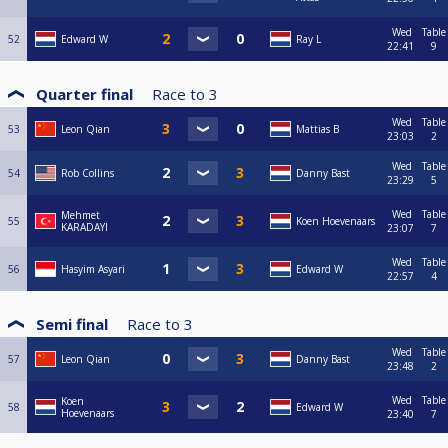
Wed
Table
52
Edward W
Ray L
22:41
9
Quarter final
Race to
3
Wed
Table
53
Leon Qian
Mattias B
23:03
2
Wed
Table
54
Rob Collins
Danny Bast
23:29
5
Wed
Table
Mehmet
55
Koen Hoevenaars
KARADAYI
23:07
7
Wed
Table
56
Hasyim Asyari
Edward W
22:57
4
Semi final
Race to
3
Wed
Table
57
Leon Qian
Danny Bast
23:48
2
Wed
Table
Koen
58
Edward W
Hoevenaars
23:40
7