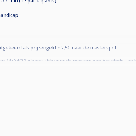
d robin (17
participants
)
andicap
itgekeerd als prijzengeld. €2,50 naar de masterspot.
op 16/24/32 plaatst zich voor de masters aan het einde van
om in aanmerking te komen voor een uitnodiging.
5 ranking. Top 16/24/32 qualifies for the masters at the e
needed to be eligible for an invite.
 Te laat komen dient gemeld te worden in de opmerkingen.
lies van het eerste frame in je eerste partij.*
rt in het verlies van de eerste 2 frames in je eerste partij.*
eert in een uitsluiting van het toernooi.*