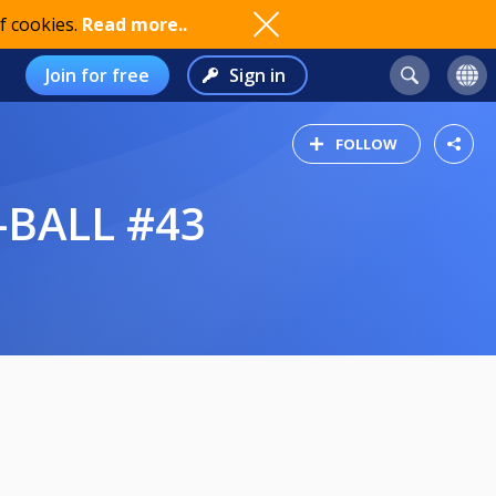
f cookies.
Read more..
Join for free
Sign in
FOLLOW
-BALL #43