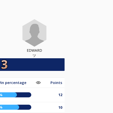
EDWARD
ツ
in percentage
Points
%
12
%
10