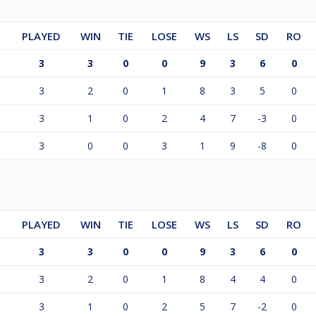
PLAYED
WIN
TIE
LOSE
WS
LS
SD
RO
3
3
0
0
9
3
6
0
3
2
0
1
8
3
5
0
3
1
0
2
4
7
-3
0
3
0
0
3
1
9
-8
0
PLAYED
WIN
TIE
LOSE
WS
LS
SD
RO
3
3
0
0
9
3
6
0
3
2
0
1
8
4
4
0
3
1
0
2
5
7
-2
0