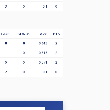
3
0
0.1
0
LAGS
BONUS
AVG
PTS
0
0
0.615
2
1
0
0.615
2
0
0
0.571
2
2
0
0.1
0