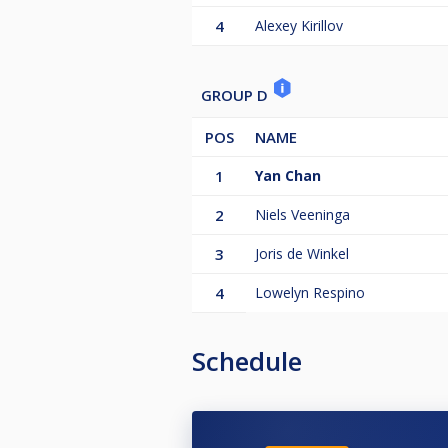
4
Alexey Kirillov
GROUP D
POS
NAME
1
Yan Chan
2
Niels Veeninga
3
Joris de Winkel
4
Lowelyn Respino
Schedule