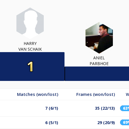
HARRY
VAN SCHAIK
ANIEL
PARBHOE
Matches (won/lost)
Frames (won/lost)
W
7 (6/1)
35 (22/13)
63
69
6 (5/1)
29 (20/9)