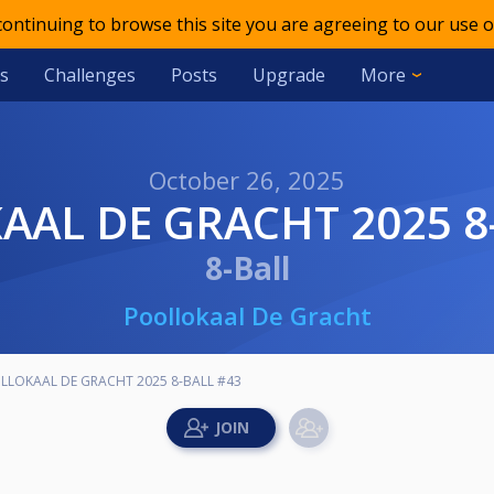
 continuing to browse this site you are agreeing to our use o
s
Challenges
Posts
Upgrade
More
October 26, 2025
AAL DE GRACHT 2025 8
8-Ball
Poollokaal De Gracht
LLOKAAL DE GRACHT 2025 8-BALL #43