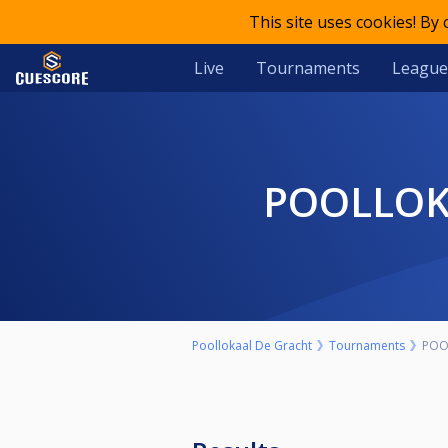
This site uses cookies! By
Live
Tournaments
League
POOLLOK
Poollokaal De Gracht
Tournaments
POO