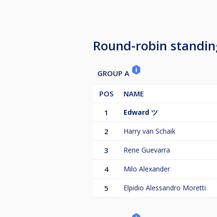
*Het staat de toernooileiding vrij
The draw will take place at 16:00.
Round-robin standin
Arriving late results in the loss of
Arriving 15 minutes or more late re
Arriving more than 30 minutes late
GROUP A
*The tournament management is fr
POS
NAME
1
Edward ツ
2
Harry van Schaik
3
Rene Guevarra
4
Milo Alexander
5
Elpidio Alessandro Moretti