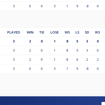
3
0
0
3
1
9
-8
0
PLAYED
WIN
TIE
LOSE
WS
LS
SD
RO
3
2
0
1
8
5
3
0
3
2
0
1
8
5
3
0
3
2
0
1
8
6
2
2
3
0
0
3
1
9
-8
0