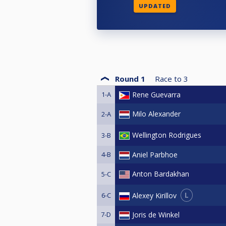
UPDATED
Round 1
Race to
3
1-A
Rene Guevarra
Milo Alexander
2-A
Wellington Rodrigues
3-B
4-B
Aniel Parbhoe
Anton Bardakhan
5-C
L
Alexey Kirillov
6-C
7-D
Joris de Winkel