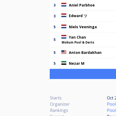
3
Aniel Parbhoe
Edward ツ
3
5
Niels Veeninga
Yan Chan
5
Mokum Pool & Darts
5
Anton Bardakhan
5
Nezar M
Starts
Oct 
Organizer
Pool
Rankings
Pool