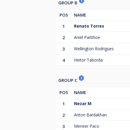
GROUP B
POS
NAME
1
Renato Torres
2
Aniel Parbhoe
3
Wellington Rodrigues
4
Heitor Taborda
GROUP C
POS
NAME
1
Nezar M
2
Anton Bardakhan
3
Meneer Paco