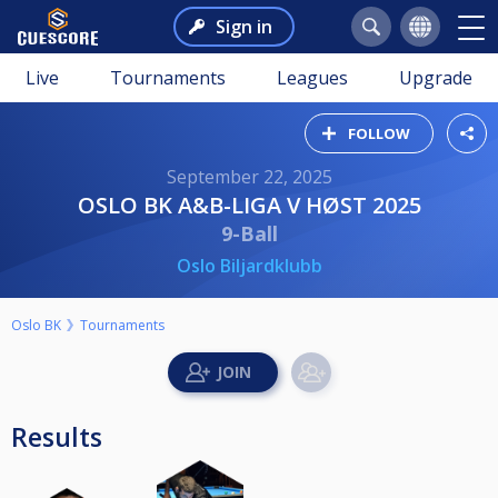
Sign in
Live
Tournaments
Leagues
Upgrade
FOLLOW
September 22, 2025
OSLO BK A&B-LIGA V HØST 2025
9-Ball
Oslo Biljardklubb
Oslo BK
Tournaments
Results