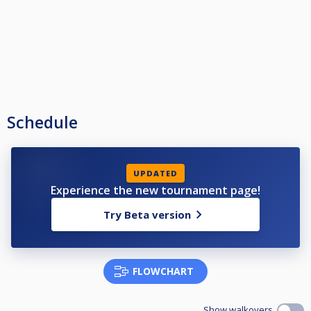
Schedule
UPDATED
Experience the new tournament page!
Try Beta version
FLOWCHART
Show walkovers