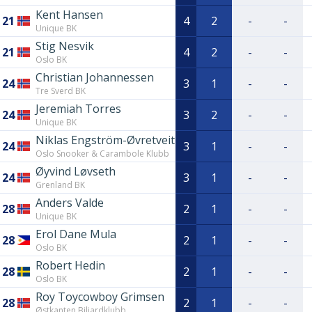
Kent Hansen
21
4
2
-
-
Unique BK
Stig Nesvik
21
4
2
-
-
Oslo BK
Christian Johannessen
24
3
1
-
-
Tre Sverd BK
Jeremiah Torres
24
3
2
-
-
Unique BK
Niklas Engström-Øvretveit
24
3
1
-
-
Oslo Snooker & Carambole Klubb
Øyvind Løvseth
24
3
1
-
-
Grenland BK
Anders Valde
28
2
1
-
-
Unique BK
Erol Dane Mula
28
2
1
-
-
Oslo BK
Robert Hedin
28
2
1
-
-
Oslo BK
Roy Toycowboy Grimsen
28
2
1
-
-
Østkanten Biljardklubb