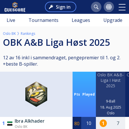
Sign in
Live
Tournaments
Leagues
Upgrade
Oslo BK
Rankings
OBK A&B Liga Høst 2025
12 av 16 inkl i sammendraget, pengepremier til 1. og 2.
+beste B-spiller.
Oslo BK A&B-
O
Liga I Høst
2025
Pts
Played
9-Ball
18. Aug 2025
Oslo
Ibra Alkhader
1
10
1
7
80
Oslo BK