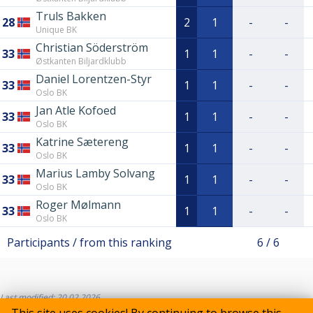
Truls Bakken
28
2
1
-
-
Unique BK
Christian Söderström
33
1
1
-
-
Østkanten Biljardklubb
Daniel Lorentzen-Styr
33
1
1
-
-
Oslo BK
Jan Atle Kofoed
33
1
1
-
-
Oslo BK
Katrine Sætereng
33
1
1
-
-
Oslo BK
Marius Lamby Solvang
33
1
1
-
-
Oslo BK
Roger Mølmann
33
1
1
-
-
Oslo BK
Participants / from this ranking
6 / 6
Last modified: 20.02.2026