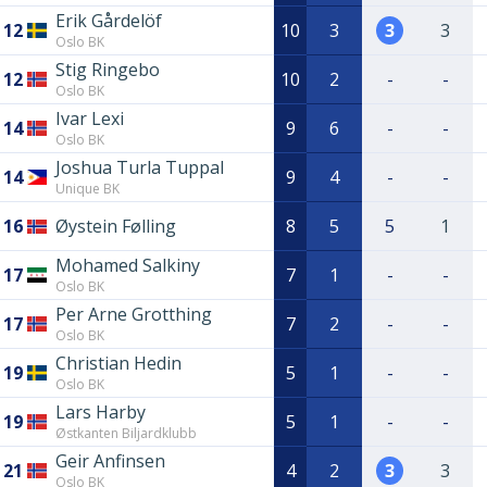
Erik Gårdelöf
12
10
3
3
3
Oslo BK
Stig Ringebo
12
10
2
-
-
Oslo BK
Ivar Lexi
14
9
6
-
-
Oslo BK
Joshua Turla Tuppal
14
9
4
-
-
Unique BK
16
Øystein Følling
8
5
5
1
Mohamed Salkiny
17
7
1
-
-
Oslo BK
Per Arne Grotthing
17
7
2
-
-
Oslo BK
Christian Hedin
19
5
1
-
-
Oslo BK
Lars Harby
19
5
1
-
-
Østkanten Biljardklubb
Geir Anfinsen
21
4
2
3
3
Oslo BK