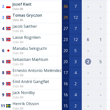
Jozef Kwit
2
36
7
-
-
Oslo BK
Tomas Gryczon
3
29
12
-
-
Oslo BK
Jacob Sæther
4
27
7
-
-
Oslo BK
Lasse Rognlien
5
23
12
6
1
Oslo BK
Manabu Sekiguchi
6
20
5
-
-
Oslo BK
Sebastian Mæhlum
6
20
3
2
5
Oslo BK
Ernesto Antonio Meléndez
8
17
4
-
-
Oslo BK
Emil André Gangfløt
9
16
2
-
-
Oslo BK
Jack Nordby
9
16
4
-
-
Oslo BK
Henrik Olsson
11
15
2
-
-
Oslo BK