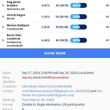
Dag-jøran
64%
5
Aralden
4 (3/1)
45 (29/16)
61
Hyllestad IL, BG
Henrik Hagen
59%
5
3 (2/1)
39 (23/16)
61
BEX BK
Morten Rakfjord
56%
5
5 (3/2)
59 (33/26)
61
Trondheim BK
Bernt Olav
Lundetræ
60%
5
6 (4/2)
63 (38/25)
61
Os Biljard og
Snookerklubb
SHOW MORE
Starts
Sep 27, 2024, 5:00 PM
until
Sep 29, 2024 (Local time)
Entry
Sep 22, 2024, 5:59 PM (Local time)
deadline
Organizer
Ishavsbyen biljard og snookerklubb
Contact
Arild Moilanen
(
ariped78@gmail.com
,
92433552
) and
Dan
Reidar Ærø
(
dannis9855@gmail.com
)
Rankings
Pool Veteran 45+ 24/25
Format
Double to Single elimination (28
participants
)
Race to
8