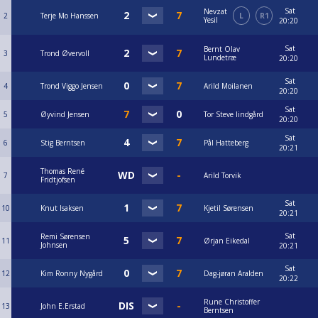
Sat
Nevzat
2
Terje Mo Hanssen
L
R1
Yesil
20:20
Sat
Bernt Olav
3
Trond Øvervoll
Lundetræ
20:20
Sat
4
Trond Viggo Jensen
Arild Moilanen
20:20
Sat
5
Øyvind Jensen
Tor Steve lindgård
20:20
Sat
6
Stig Berntsen
Pål Hatteberg
20:21
Thomas René
7
Arild Torvik
Fridtjofsen
Sat
10
Knut Isaksen
Kjetil Sørensen
20:21
Sat
Remi Sørensen
11
Ørjan Eikedal
Johnsen
20:21
Sat
12
Kim Ronny Nygård
Dag-jøran Aralden
20:22
Rune Christoffer
13
John E.Erstad
Berntsen