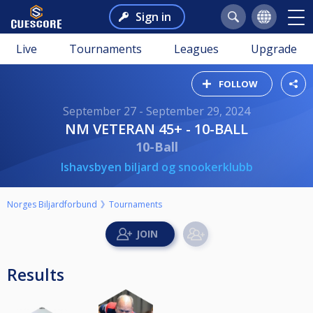
Sign in
Live
Tournaments
Leagues
Upgrade
FOLLOW
September 27 - September 29, 2024
NM VETERAN 45+ - 10-BALL
10-Ball
Ishavsbyen biljard og snookerklubb
Norges Biljardforbund
Tournaments
Results