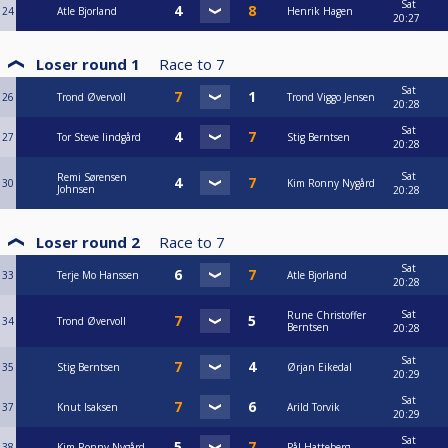
Sat
24
Atle Bjorland
Henrik Hagen
20:27
Loser round 1
Race to
7
Sat
26
Trond Øvervoll
Trond Viggo Jensen
20:28
Sat
27
Tor Steve lindgård
Stig Berntsen
20:28
Sat
Remi Sørensen
30
Kim Ronny Nygård
Johnsen
20:28
Loser round 2
Race to
7
Sat
33
Terje Mo Hanssen
Atle Bjorland
20:28
Sat
Rune Christoffer
34
Trond Øvervoll
Berntsen
20:28
Sat
35
Stig Berntsen
Ørjan Eikedal
20:29
Sat
37
Knut Isaksen
Arild Torvik
20:29
Sat
38
Kim Ronny Nygård
Pål Hatteberg