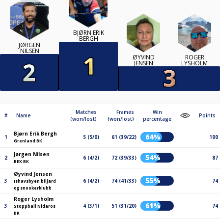
BJØRN ERIK
BERGH
JØRGEN
NILSEN
ØYVIND
ROGER
JENSEN
LYSHOLM
Matches
Frames
Win
#
Name
Points
(won/lost)
(won/lost)
percentage
Bjørn Erik Bergh
64%
1
5 (5/0)
61 (39/22)
100
Grenland BK
Jørgen Nilsen
54%
2
6 (4/2)
72 (39/33)
87
BEX BK
Øyvind Jensen
55%
3
6 (4/2)
74 (41/33)
74
Ishavsbyen biljard
og snookerklubb
Roger Lysholm
61%
3
4 (3/1)
51 (31/20)
74
Stoppball Nidaros
BK