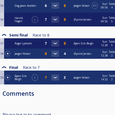
Sun
Table
55
Dag-jøran Aralden
Jørgen Nilsen
R1
09:56
4
Sun
Table
Henrik
56
L
Øyvind Jensen
Hagen
09:56
5
Semi final
Race to
8
Sun
Table
57
Roger Lysholm
Bjørn Erik Bergh
12:28
5
Sun
Table
58
Jørgen Nilsen
Øyvind Jensen
12:28
2
Final
Race to
7
Sun
Table
Bjørn Erik
59
L
Jørgen Nilsen
Bergh
14:32
2
Comments
Please log in to comment