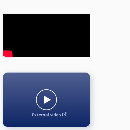
b.10-Ball distanse 7
3.Spilleform:
a.Dobbelcup.
b.Ved 16 eller færre deltakere spilles dobbelcup eller puljespill.
4.Deltakelse: NM veteran er åpen for alle utøvere som innfrir følgende
vilkår:
a. Norsk statsborgerskap eller norsk bostedsadresse registrert i
folkeregisteret i de siste 12 månedene (se også 6.5.4-utenlandske utøvere)
b. Innehar gyldig lisens i NB (engangslisens pålydende 150 kr kan innløses)
c. Er 45 år eller eldre i løpet av 2024.
5.Påmelding:
a. Påmeldingsfrist er kl. 17:59 fem dager før turneringsstart.
b. Trekning og tidsskjema skal foreligge kl. 23:59 tre dager før
turneringsstart.
c. Klagefrist er satt til kl. 11:59 to dager før turneringsstart.
d. Eventuell ny trekning skal foreligge kl. 23:59 samme dag.
External video
6.Startavgift: