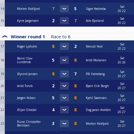
Sat
14
Morten Rakfjord
Sigve Nedrebø
20:22
Sat
15
Kyrre Jørgensen
Atle Bjorland
20:22
Winner round 1
Race to
8
Sat
17
Roger Lysholm
Nevzat Yesil
20:22
Sat
Bernt Olav
18
Arild Moilanen
Lundetræ
20:26
Sat
19
Øyvind Jensen
Pål Hatteberg
20:27
Sat
20
Arild Torvik
Bjørn Erik Bergh
20:27
Sat
21
Jørgen Nilsen
Kjetil Sørensen
20:27
Sat
22
Ørjan Eikedal
Dag-jøran Aralden
20:27
Sat
Rune Christoffer
23
Morten Rakfjord
Berntsen
20:27