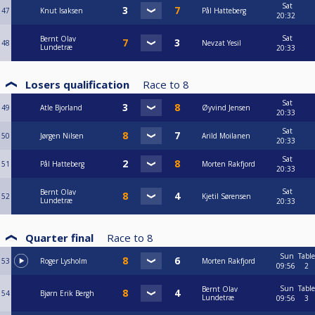
Sat
47
Knut Isaksen
Pål Hatteberg
20:32
Sat
Bernt Olav
48
Nevzat Yesil
Lundetræ
20:33
Losers qualification
Race to
8
Sat
49
Atle Bjorland
Øyvind Jensen
20:33
Sat
50
Jørgen Nilsen
Arild Moilanen
20:33
Sat
51
Pål Hatteberg
Morten Rakfjord
20:33
Sat
Bernt Olav
52
Kjetil Sørensen
Lundetræ
20:33
Quarter final
Race to
8
Sun
Table
53
Roger Lysholm
Morten Rakfjord
09:56
2
Sun
Table
Bernt Olav
54
Bjørn Erik Bergh
Lundetræ
09:56
3