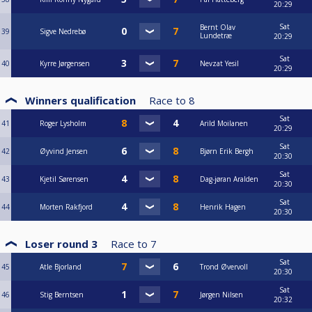
20:29
Sat
Bernt Olav
39
Sigve Nedrebø
Lundetræ
20:29
Sat
40
Kyrre Jørgensen
Nevzat Yesil
20:29
Winners qualification
Race to
8
Sat
41
Roger Lysholm
Arild Moilanen
20:29
Sat
42
Øyvind Jensen
Bjørn Erik Bergh
20:30
Sat
43
Kjetil Sørensen
Dag-jøran Aralden
20:30
Sat
44
Morten Rakfjord
Henrik Hagen
20:30
Loser round 3
Race to
7
Sat
45
Atle Bjorland
Trond Øvervoll
20:30
Sat
46
Stig Berntsen
Jørgen Nilsen
20:32