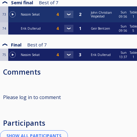
Semi final
Best of
7
Sun
Table
John Christian
73
Nassim Sekat
Vespestad
09:56
1
Sun
Table
74
Erik Dullerud
Geir Bentzen
09:56
5
Final
Best of
7
Sun
Table
75
Nassim Sekat
Erik Dullerud
13:37
1
Comments
Please log in to comment
Participants