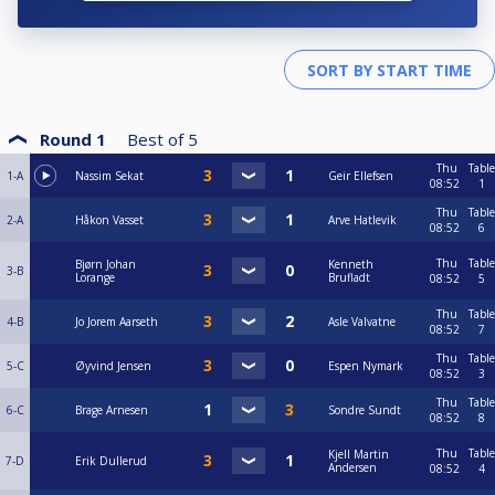
Round 1
Best of
5
Thu
Table
1-A
Nassim Sekat
Geir Ellefsen
08:52
1
Thu
Table
2-A
Håkon Vasset
Arve Hatlevik
08:52
6
Thu
Table
Bjørn Johan
Kenneth
3-B
Lorange
Brufladt
08:52
5
Thu
Table
4-B
Jo Jorem Aarseth
Asle Valvatne
08:52
7
Thu
Table
5-C
Øyvind Jensen
Espen Nymark
08:52
3
Thu
Table
6-C
Brage Arnesen
Sondre Sundt
08:52
8
Thu
Table
Kjell Martin
7-D
Erik Dullerud
Andersen
08:52
4