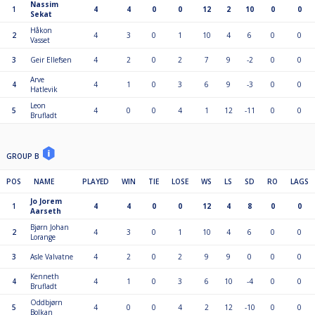
Nassim
1
4
4
0
0
12
2
10
0
0
Sekat
Håkon
2
4
3
0
1
10
4
6
0
0
Vasset
3
Geir Ellefsen
4
2
0
2
7
9
-2
0
0
Arve
4
4
1
0
3
6
9
-3
0
0
Hatlevik
Leon
5
4
0
0
4
1
12
-11
0
0
Brufladt
GROUP B
POS
NAME
PLAYED
WIN
TIE
LOSE
WS
LS
SD
RO
LAGS
Jo Jorem
1
4
4
0
0
12
4
8
0
0
Aarseth
Bjørn Johan
2
4
3
0
1
10
4
6
0
0
Lorange
3
Asle Valvatne
4
2
0
2
9
9
0
0
0
Kenneth
4
4
1
0
3
6
10
-4
0
0
Brufladt
Oddbjørn
5
4
0
0
4
2
12
-10
0
0
Bolkan