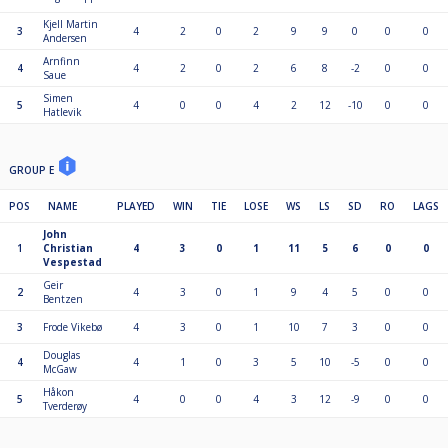
Kjell Martin
3
4
2
0
2
9
9
0
0
0
Andersen
Arnfinn
4
4
2
0
2
6
8
-2
0
0
Saue
Simen
5
4
0
0
4
2
12
-10
0
0
Hatlevik
GROUP E
POS
NAME
PLAYED
WIN
TIE
LOSE
WS
LS
SD
RO
LAGS
John
1
Christian
4
3
0
1
11
5
6
0
0
Vespestad
Geir
2
4
3
0
1
9
4
5
0
0
Bentzen
3
Frode Vikebø
4
3
0
1
10
7
3
0
0
Douglas
4
4
1
0
3
5
10
-5
0
0
McGaw
Håkon
5
4
0
0
4
3
12
-9
0
0
Tverderøy