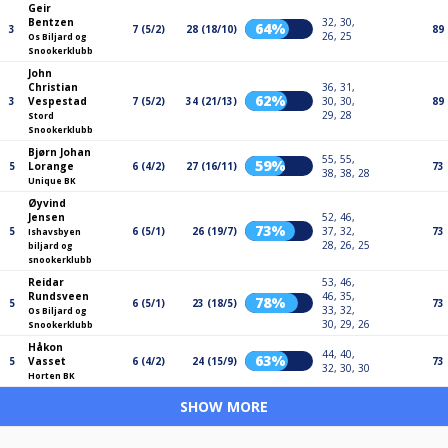
Geir
Bentzen
32, 30,
64%
3
7 (5/2)
28 (18/10)
89
26, 25
Os Biljard og
Snookerklubb
John
Christian
36, 31,
62%
3
Vespestad
7 (5/2)
34 (21/13)
30, 30,
89
29, 28
Stord
Snookerklubb
Bjørn Johan
55, 55,
59%
5
Lorange
6 (4/2)
27 (16/11)
73
38, 38, 28
Unique BK
Øyvind
Jensen
52, 46,
73%
5
6 (5/1)
26 (19/7)
37, 32,
73
Ishavsbyen
28, 26, 25
biljard og
snookerklubb
Reidar
53, 46,
Rundsveen
46, 35,
78%
5
6 (5/1)
23 (18/5)
73
33, 32,
Os Biljard og
30, 29, 26
Snookerklubb
Håkon
44, 40,
63%
5
Vasset
6 (4/2)
24 (15/9)
73
32, 30, 30
Horten BK
SHOW MORE