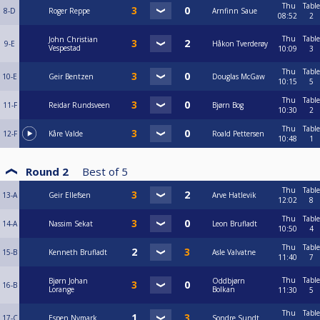
Thu
Table
8-D
Roger Reppe
Arnfinn Saue
08:52
2
Thu
Table
John Christian
9-E
Håkon Tverderøy
Vespestad
10:09
3
Thu
Table
10-E
Geir Bentzen
Douglas McGaw
10:15
5
Thu
Table
11-F
Reidar Rundsveen
Bjørn Bog
10:30
2
Thu
Table
12-F
Kåre Valde
Roald Pettersen
10:48
1
Round 2
Best of
5
Thu
Table
13-A
Geir Ellefsen
Arve Hatlevik
12:02
8
Thu
Table
14-A
Nassim Sekat
Leon Brufladt
10:50
4
Thu
Table
15-B
Kenneth Brufladt
Asle Valvatne
11:40
7
Thu
Table
Bjørn Johan
Oddbjørn
16-B
Lorange
Bolkan
11:30
5
Thu
Table
17-C
Espen Nymark
Sondre Sundt