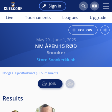
Sign in
Live
Tournaments
Leagues
Upgrade
FOLLOW
May 29 - June 1, 2025
NM ÅPEN 15 RØD
Snooker
Stord Snookerklubb
Norges Biljardforbund
Tournaments
Results