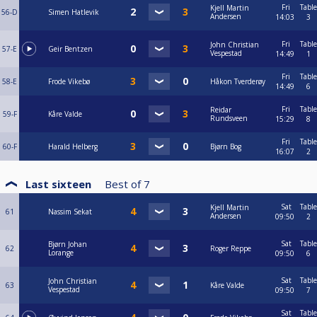
Fri
Table
Kjell Martin
56-D
Simen Hatlevik
Andersen
14:03
3
Fri
Table
John Christian
57-E
Geir Bentzen
Vespestad
14:49
1
Fri
Table
58-E
Frode Vikebø
Håkon Tverderøy
14:49
6
Fri
Table
Reidar
59-F
Kåre Valde
Rundsveen
15:29
8
Fri
Table
60-F
Harald Helberg
Bjørn Bog
16:07
2
Last sixteen
Best of
7
Sat
Table
Kjell Martin
61
Nassim Sekat
Andersen
09:50
2
Sat
Table
Bjørn Johan
62
Roger Reppe
Lorange
09:50
6
Sat
Table
John Christian
63
Kåre Valde
Vespestad
09:50
7
Sat
Table