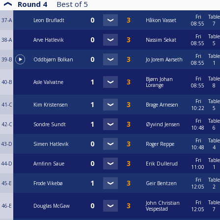
Round 4
Best of
5
Fri
Table
37-A
Leon Brufladt
Håkon Vasset
08:55
7
Fri
Table
38-A
Arve Hatlevik
Nassim Sekat
08:55
5
Fri
Table
39-B
Oddbjørn Bolkan
Jo Jorem Aarseth
08:55
1
Fri
Table
Bjørn Johan
40-B
Asle Valvatne
Lorange
08:55
8
Fri
Table
41-C
Kim Kristensen
Brage Arnesen
10:22
5
Fri
Table
42-C
Sondre Sundt
Øyvind Jensen
10:48
6
Fri
Table
43-D
Simen Hatlevik
Roger Reppe
10:48
4
Fri
Table
44-D
Arnfinn Saue
Erik Dullerud
11:00
1
Fri
Table
45-E
Frode Vikebø
Geir Bentzen
12:05
2
Fri
Table
John Christian
46-E
Douglas McGaw
Vespestad
12:05
7