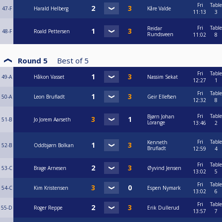
Fri
Table
47-F
Harald Helberg
Kåre Valde
11:13
3
Fri
Table
Reidar
48-F
Roald Pettersen
Rundsveen
11:02
8
Round 5
Best of
5
Fri
Table
49-A
Håkon Vasset
Nassim Sekat
12:27
1
Fri
Table
50-A
Leon Brufladt
Geir Ellefsen
12:32
8
Fri
Table
Bjørn Johan
51-B
Jo Jorem Aarseth
Lorange
13:46
2
Fri
Table
Kenneth
52-B
Oddbjørn Bolkan
Brufladt
12:59
4
Fri
Table
53-C
Brage Arnesen
Øyvind Jensen
13:02
5
Fri
Table
54-C
Kim Kristensen
Espen Nymark
13:02
6
Fri
Table
55-D
Roger Reppe
Erik Dullerud
13:57
7