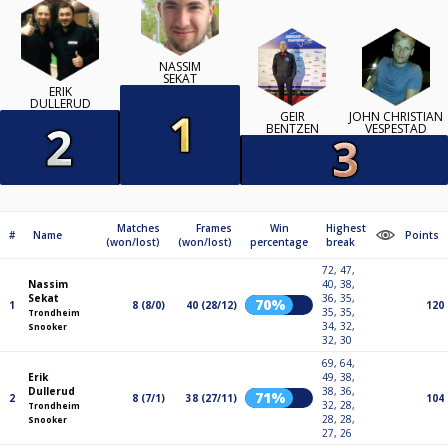
NASSIM
SEKAT
ERIK
DULLERUD
GEIR
JOHN CHRISTIAN
BENTZEN
VESPESTAD
Matches
Frames
Win
Highest
#
Name
Points
(won/lost)
(won/lost)
percentage
break
72, 47,
Nassim
40, 38,
Sekat
36, 35,
70%
1
8 (8/0)
40 (28/12)
120
35, 35,
Trondheim
34, 32,
Snooker
32, 30
69, 64,
Erik
49, 38,
Dullerud
38, 36,
71%
2
8 (7/1)
38 (27/11)
104
32, 28,
Trondheim
28, 28,
Snooker
27, 26