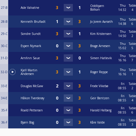
Thu
Table
Oddbjørn
27-B
Asle Valvatne
Bolkan
14:32
4
Thu
Table
28-B
Kenneth Brufladt
Jo Jorem Aarseth
14:38
6
Thu
Table
29-C
Sondre Sundt
Kim Kristensen
14:50
2
Thu
Table
30-C
Espen Nymark
Brage Arnesen
15:02
5
Thu
Table
31-D
Arnfinn Saue
Simen Hatlevik
16:16
7
Thu
Table
Kjell Martin
32-D
Roger Reppe
Andersen
16:16
1
Fri
Table
33-E
Douglas McGaw
Frode Vikebø
08:55
2
Fri
Table
34-E
Håkon Tverderøy
Geir Bentzen
08:55
4
Fri
Table
35-F
Roald Pettersen
Harald Helberg
08:55
6
Fri
Table
36-F
Bjørn Bog
Kåre Valde
08:55
3