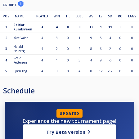
GROUP F
POS
NAME
PLAYED
WIN
TIE
LOSE
WS
LS
SD
RO
LAGS
Reidar
1
4
4
0
0
12
1
11
0
0
Rundsveen
2
Kåre Valde
4
3
0
1
9
5
4
0
0
Harald
3
4
2
0
2
8
6
2
0
0
Helberg
Roald
4
4
1
0
3
4
9
-5
0
0
Pettersen
5
Bjørn Bog
4
0
0
4
0
12
-12
0
0
Schedule
UPDATED
Experience the new tournament page!
Try Beta version