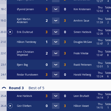
12:27
4
Thu
Table
18-C
Øyvind Jensen
Kim Kristensen
12:02
6
Thu
Table
Kjell Martin
19-D
Arnfinn Saue
Andersen
11:59
2
Thu
Table
20-D
Erik Dullerud
Simen Hatlevik
12:39
1
Thu
Table
21-E
Håkon Tverderøy
Douglas McGaw
13:47
3
Thu
Table
John Christian
22-E
Frode Vikebø
Vespestad
13:47
8
Thu
Table
23-F
Bjørn Bog
Roald Pettersen
13:01
5
Thu
Table
24-F
Reidar Rundsveen
Harald Helberg
13:24
6
Round 3
Best of
5
Thu
Table
25-A
Arve Hatlevik
Leon Brufladt
14:14
7
Thu
Table
26-A
Geir Ellefsen
Håkon Vasset
14:15
1