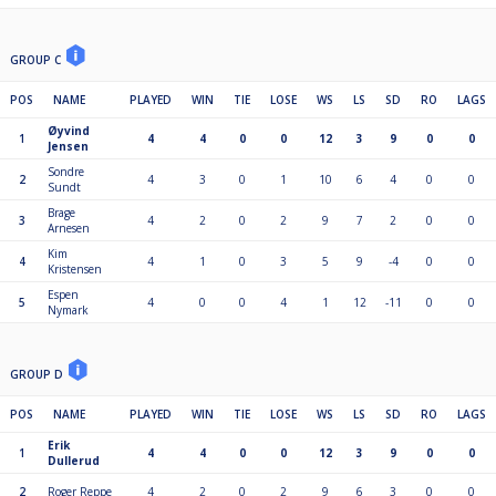
GROUP C
POS
NAME
PLAYED
WIN
TIE
LOSE
WS
LS
SD
RO
LAGS
Øyvind
1
4
4
0
0
12
3
9
0
0
Jensen
Sondre
2
4
3
0
1
10
6
4
0
0
Sundt
Brage
3
4
2
0
2
9
7
2
0
0
Arnesen
Kim
4
4
1
0
3
5
9
-4
0
0
Kristensen
Espen
5
4
0
0
4
1
12
-11
0
0
Nymark
GROUP D
POS
NAME
PLAYED
WIN
TIE
LOSE
WS
LS
SD
RO
LAGS
Erik
1
4
4
0
0
12
3
9
0
0
Dullerud
2
Roger Reppe
4
2
0
2
9
6
3
0
0