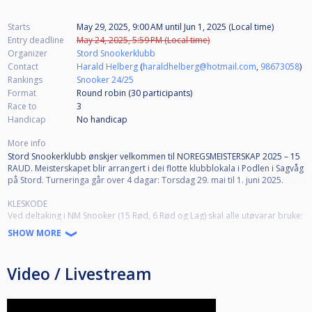
Starts
May 29, 2025, 9:00 AM
until
Jun 1, 2025 (Local time)
Entry deadline
May 24, 2025, 5:59 PM (Local time)
Organizer
Stord Snookerklubb
Contact
Harald Helberg
(
haraldhelberg@hotmail.com
,
98673058
)
Rankings
Snooker 24/25
Format
Round robin (30
participants
)
Race to
3
Handicap
No handicap
More info
Stord Snookerklubb ønskjer velkommen til NOREGSMEISTERSKAP 2025 – 15
RAUD. Meisterskapet blir arrangert i dei flotte klubblokala i Podlen i Sagvåg
på Stord. Turneringa går over 4 dagar: Torsdag 29. mai til 1. juni 2025.
KLESKODE
Ved deltaking i NM Snooker (15 Rød, 6 Rød og Lag) skal alle utøvarar bruke:
i. Vest (ikkje skinnvest) med klubblogo, og
SHOW MORE
ii. langerma, ensfarga skjorte med krage, og
iii. formell svart dressbukse med belte, og
iv. formelle, svarte skinn- eller lakksko.
Video / Livestream
REISE
Stord lufthamn (Sørstokken) ligg få minutt med køyring fra Stord
Snookerklubb. Stordflyet har to daglege avgangar frå Gardermoen (lenke: