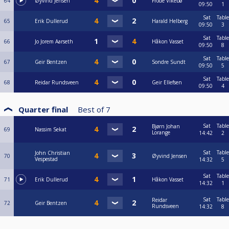
64
Øyvind Jensen
Frode Vikebø
09:50
1
Sat
Table
65
Erik Dullerud
Harald Helberg
09:50
3
Sat
Table
66
Jo Jorem Aarseth
Håkon Vasset
09:50
8
Sat
Table
67
Geir Bentzen
Sondre Sundt
09:50
5
Sat
Table
68
Reidar Rundsveen
Geir Ellefsen
09:50
4
Quarter final
Best of
7
Sat
Table
Bjørn Johan
69
Nassim Sekat
Lorange
14:42
2
Sat
Table
John Christian
70
Øyvind Jensen
Vespestad
14:32
5
Sat
Table
71
Erik Dullerud
Håkon Vasset
14:32
1
Sat
Table
Reidar
72
Geir Bentzen
Rundsveen
14:32
8