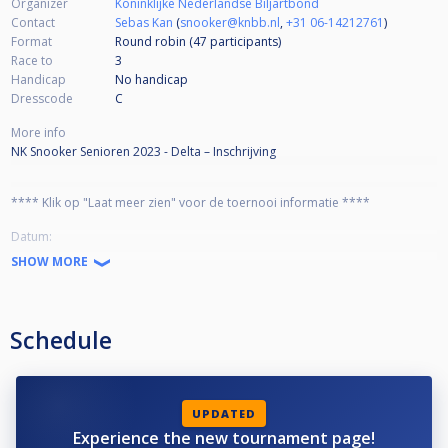
Organizer
Koninklijke Nederlandse Biljartbond
Contact
Sebas Kan
(
snooker@knbb.nl
,
+31 06-14212761
)
Format
Round robin (47
participants
)
Race to
3
Handicap
No handicap
Dresscode
C
More info
NK Snooker Senioren 2023 - Delta – Inschrijving
**** Klik op "Laat meer zien" voor de toernooi informatie ****
Datum:
Zaterdag 20 mei (Voorrondes)
SHOW MORE
Zaterdag 27 mei (Eindtoernooi)
Zaal open: 10.30 uur
Meldtijd: 11.00 uur
Locatie: Delta, Den Haag
Schedule
Inschrijfgeld: 20 euro (exclusief 1 euro administratiekosten Cuescore)
Inschrijven voor: donderdag 18 mei / 18.00 uur
Toernooi format:
De format wordt bepaald op basis van het aantal inschrijvingen. Het aantal
UPDATED
inschrijvingen bepaalt of voorrondes nodig zijn en hoeveel plekken er
Experience the new tournament page!
beschikbaar zijn op het hoofdtoernooi. Er zullen geen directe plaatsingen