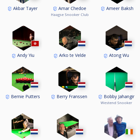
Akbar Tayer
Amar Chedoe
Ameer Baksh
Haagse Snooker Club
Andy Yiu
Arko te Velde
Atong Wu
Bernie Putters
Berry Franssen
Bobby Jahangir
Westend Snooker