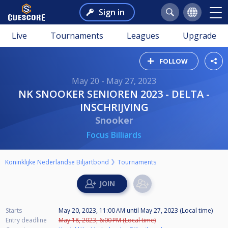
Sign in
Live
Tournaments
Leagues
Upgrade
FOLLOW
May 20 - May 27, 2023
NK SNOOKER SENIOREN 2023 - DELTA -
INSCHRIJVING
Snooker
Focus Billiards
Koninklijke Nederlandse Biljartbond
Tournaments
Starts
May 20, 2023, 11:00 AM
until
May 27, 2023 (Local time)
Entry deadline
May 18, 2023, 6:00 PM (Local time)