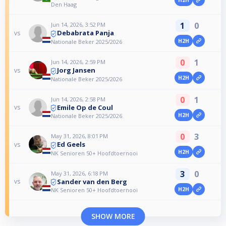
Den Haag
1
0
Jun 14, 2026, 3:52 PM
Debabrata Panja
vs
H2H
Nationale Beker 2025/2026
0
1
Jun 14, 2026, 2:59 PM
Jorg Jansen
vs
H2H
Nationale Beker 2025/2026
0
1
Jun 14, 2026, 2:58 PM
Emile Op de Coul
vs
H2H
Nationale Beker 2025/2026
0
3
May 31, 2026, 8:01 PM
Ed Geels
vs
H2H
NK Senioren 50+ Hoofdtoernooi
3
0
May 31, 2026, 6:18 PM
Sander van den Berg
vs
H2H
NK Senioren 50+ Hoofdtoernooi
SHOW MORE