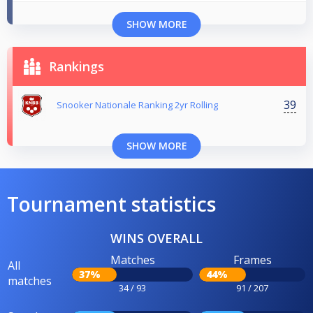
SHOW MORE
Rankings
39
Snooker Nationale Ranking 2yr Rolling
SHOW MORE
Tournament statistics
WINS OVERALL
Matches
Frames
All
37%
44%
matches
34 / 93
91 / 207