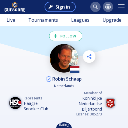
Sign in
Live
Tournaments
Leagues
Upgrade
FOLLOW
Robin Schaap
Netherlands
Member of
Koninklijke
Represents
Haagse
Nederlandse
Snooker Club
Biljartbond
License: 385273
Rating