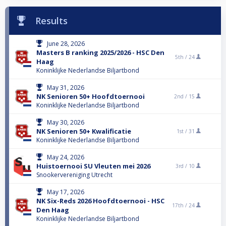
Results
June 28, 2026
Masters B ranking 2025/2026 - HSC Den
5th /
24
Haag
Koninklijke Nederlandse Biljartbond
May 31, 2026
NK Senioren 50+ Hoofdtoernooi
2nd /
15
Koninklijke Nederlandse Biljartbond
May 30, 2026
NK Senioren 50+ Kwalificatie
1st /
31
Koninklijke Nederlandse Biljartbond
May 24, 2026
Huistoernooi SU Vleuten mei 2026
3rd /
10
Snookervereniging Utrecht
May 17, 2026
NK Six-Reds 2026 Hoofdtoernooi - HSC
17th /
24
Den Haag
Koninklijke Nederlandse Biljartbond