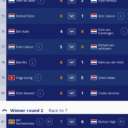
74
Peter de Swart
L
Pijke Vernout
75
Richard Floris
Idris Coskun
L
Dion van
76
Bart Auée
L
Everdingen
Richard van
77
Enes Coskun
L
velthoven
78
Biao Wu
L
Niels van der Horst
79
Hugo Leung
L
Goran Kobas
80
Elton Kamami
L
Chaka Sanichar
Winner round 2
Race to
7
Joel
81
L
R1
Muhsin Yağlı
R1
Kartowikromo