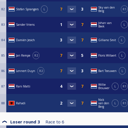
Sky van den
82
Stefan Sprangers
L
R1
Berg
Johan van
83
Sander Vriens
L
Beek
84
Damiën Jesich
Gilliano Smit
L
85
Jan Rempe
R2
Floris Willaert
L
86
Lennert Duyn
R2
Bart Teeuwen
L
Willie
87
Rani Matti
L
R1
Brouwer
Nick
88
Rahadi
van den
L
R1
Berg
Loser round 3
Race to
6