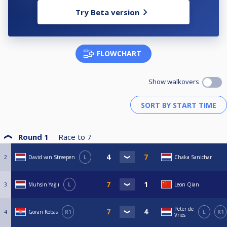
De tijden gelden op alle NK-dagen, voor alle disciplines en onderstaande
Try Beta version
NK-locaties.
SPC Woensel
Winkelcentrum Woensel 84 D5
5625 AE Eindhoven
FLOWCHART
Mokum Pool & Darts
Nobelweg 2
Show walkovers
1097 AR Amsterdam
Poolcentrum Walburg
Dollard 54
3332 EE Zwijndrecht
Round 1
Race to
7
N-Joy Drachten
Noordkade 107
9203 CH Drachten
2
David van Streepen
L
Chaka Sanichar
Poolcentrum The Wizards
Agorahof 1
3
Muhsin Yağlı
L
Leon Qian
8224 JG Lelystad
Cavero – De Loods
Peter de
4
Goran Kobas
R1
L
R1
Treubstraat 27
Vries
2288 EH Rijswijk