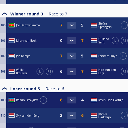
Winner round 3
Race to
7
Stefan
105
Joel Kartowikromo
L
Sprangers
Gilliano
106
Johan van Beek
L
R1
Smit
107
Jan Rempe
Lennert Duyn
L
Willie
Nick van den
108
L
R1
R1
Brouwer
Berg
Loser round 5
Race to
6
109
Ramin Ismayilov
L
Kevin Den Hartigh
Joshua
110
Sky van den Berg
L
Harkelijn