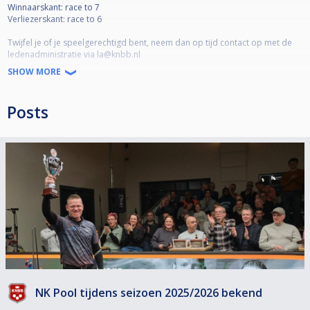
Winnaarskant: race to 7
Verliezerskant: race to 6
Twijfel je of je speelgerechtigd bent, neem dan op tijd contact op met de
ledenadministratie via la@knbb.nl
===========================
SHOW MORE
Beste deelnemers, via dit NK is het mogelijk om een EK-ticket te
bemachtigen (zie reglement). Met dit EK-ticket kunnen alleen deelnemers
Posts
meedoen met de Nederlandse nationaliteit. Daarom kunnen er aan dit NK
ook alleen deelnemers meedoen met de Nederlandse nationaliteit. Bij het
melden bij de wedstrijdleiding wordt gevraagd om je identiteitsbewijs te
tonen. Dit mag een paspoort of identiteitskaart zijn. Indien dit niet kan
worden getoond mag er niet worden deelgenomen aan het NK. Neem bij
twijfel contact op met de KNBB via Een ticket indienen:
https://helpdeskpool.knbb.nl/support/tickets/new
===========================
Dear participants, through this NK it is possible to obtain a European
Championship ticket (see regulations). Only participants with Dutch
nationality can participate with this European Championship ticket. That is
why only participants with Dutch nationality can participate in this National
Championship. When reporting to the tournament desk, you will be asked
to show your ID. This may be a passport or identity card. If this cannot be
NK Pool tijdens seizoen 2025/2026 bekend
shown, you will not be allowed to participate in the National