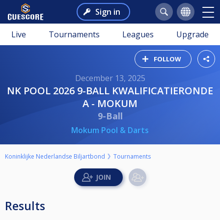
Sign in
Live
Tournaments
Leagues
Upgrade
FOLLOW
December 13, 2025
NK POOL 2026 9-BALL KWALIFICATIERONDE
A - MOKUM
9-Ball
Mokum Pool & Darts
Koninklijke Nederlandse Biljartbond
Tournaments
Results