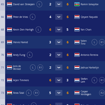
65
David van Streepen
L
Ramin Ismayilov
66
Peter de Vries
L
Qeyam Yaquobi
68
Kevin Den Hartigh
L
Yan Chan
Valen
69
Hervis Hamid
L
R1
Tino
70
Andy Fung
L
Antonio Ferreira
Joris de
71
L
R1
Joshua Harkelijn
Winkel
Stefan
72
Arjen Timmers
L
R1
Lam
Casper
73
Feras Talal
L
R1
R2
Verstegen