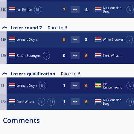
Nick van den
118
Jan Rempe
R3
L
Berg
Loser round 7
Race to
6
119
Lennert Duyn
Willie Brouwer
L
120
Stefan Sprangers
L
Floris Willaert
Losers qualification
Race to
6
Joel
121
Lennert Duyn
R1
L
Kartowikromo
Nick van den
122
Floris Willaert
L
R1
R1
Berg
Comments