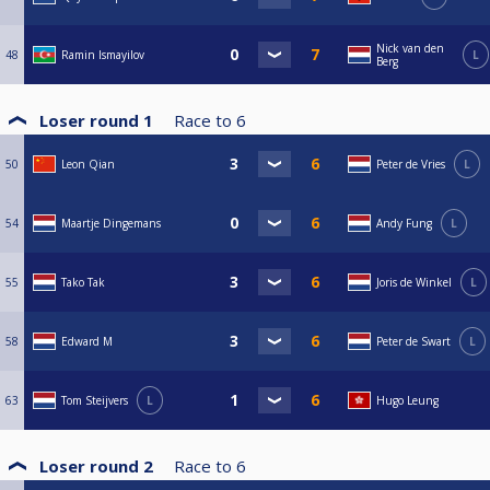
Nick van den
48
Ramin Ismayilov
L
Berg
Loser round 1
Race to
6
50
Leon Qian
Peter de Vries
L
54
Maartje Dingemans
Andy Fung
L
55
Tako Tak
Joris de Winkel
L
58
Edward M
Peter de Swart
L
63
Tom Steijvers
L
Hugo Leung
Loser round 2
Race to
6