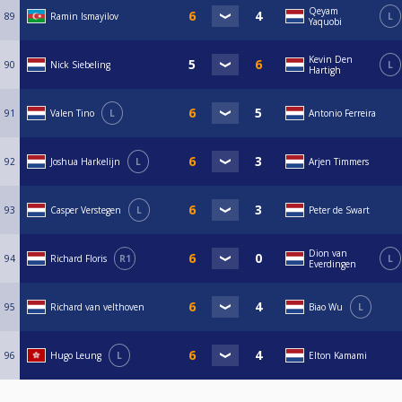
Qeyam
89
Ramin Ismayilov
L
Yaquobi
Kevin Den
90
Nick Siebeling
L
Hartigh
91
Valen Tino
L
Antonio Ferreira
92
Joshua Harkelijn
L
Arjen Timmers
93
Casper Verstegen
L
Peter de Swart
Dion van
94
Richard Floris
R1
L
Everdingen
95
Richard van velthoven
Biao Wu
L
96
Hugo Leung
L
Elton Kamami