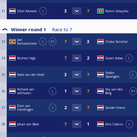
31
Elton Kamami
L
Ramin Ismayilov
Winner round 1
Race to
7
Joel
33
L
R1
Chaka Sanichar
Kartowikromo
34
Muhsin Yağlı
Goran Kobas
L
Stefan
35
Niels van der Horst
L
Sprangers
Richard van
Sky van den
36
L
R1
velthoven
Berg
Dion van
37
L
Sander Vriens
Everdingen
38
Johan van Beek
Idris Coskun
L