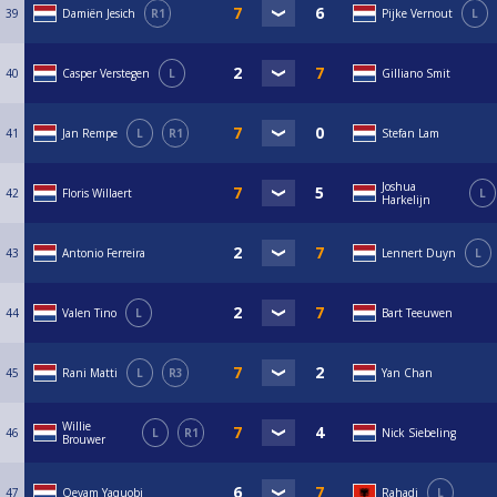
39
Damiën Jesich
R1
Pijke Vernout
L
40
Casper Verstegen
L
Gilliano Smit
41
Jan Rempe
L
R1
Stefan Lam
Joshua
42
Floris Willaert
L
Harkelijn
43
Antonio Ferreira
Lennert Duyn
L
44
Valen Tino
L
Bart Teeuwen
45
Rani Matti
L
R3
Yan Chan
Willie
46
L
R1
Nick Siebeling
Brouwer
47
Qeyam Yaquobi
Rahadi
L