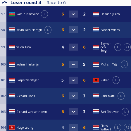
Loser round 4
Race to
6
97
Ramin Ismayilov
L
Damiën Jesich
98
Kevin Den Hartigh
L
Sander Vriens
Sky van
99
Valen Tino
den
L
R1
Berg
100
Joshua Harkelijn
Muhsin Yağlı
L
101
Casper Verstegen
Rahadi
L
102
Richard Floris
Rani Matti
L
103
Richard van velthoven
Bart Teeuwen
L
Floris
104
Hugo Leung
L
R2
Willaert