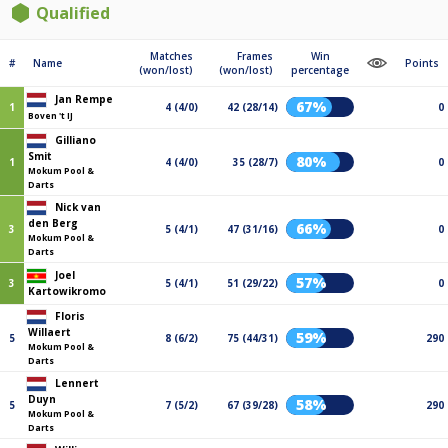
Qualified
Matches
Frames
Win
#
Name
Points
(won/lost)
(won/lost)
percentage
Jan Rempe
67%
1
4 (4/0)
42 (28/14)
0
Boven 't IJ
Gilliano
Smit
80%
1
4 (4/0)
35 (28/7)
0
Mokum Pool &
Darts
Nick van
den Berg
66%
3
5 (4/1)
47 (31/16)
0
Mokum Pool &
Darts
Joel
57%
3
5 (4/1)
51 (29/22)
0
Kartowikromo
Floris
Willaert
59%
5
8 (6/2)
75 (44/31)
290
Mokum Pool &
Darts
Lennert
Duyn
58%
5
7 (5/2)
67 (39/28)
290
Mokum Pool &
Darts