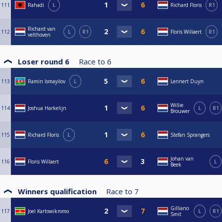
111
Rahadi
L
Richard Floris
R1
Richard van
112
L
R1
Floris Willaert
R1
velthoven
Loser round 6
Race to
6
113
Ramin Ismayilov
L
Lennert Duyn
Willie
114
Joshua Harkelijn
L
R1
Brouwer
115
Richard Floris
L
Stefan Sprangers
Johan van
116
Floris Willaert
L
Beek
Winners qualification
Race to
7
Gilliano
117
Joel Kartowikromo
L
R1
Smit