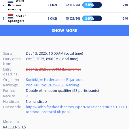
Willie
58%
7
6 (4/2)
62 (36/26)
240
Brouwer
Boven 't IJ
Stefan
56%
7
5 (3/2)
45 (25/20)
240
Sprangers
SHOW MORE
Starts
Dec 13, 2025, 10:00 AM (Local time)
Entry open
Oct 3, 2025, 8:00 PM (Local time)
from
Entry
Dec 12, 2025, 8:00 PM (Local time)
deadline
Organizer
Koninklijke Nederlandse Biljartbond
Rankings
Pool NK Pool 2025-2026 Ranking
Format
Double elimination qualifier (53
participants
)
Race to
7
Handicap
No handicap
Dresscode
https://knbb.freshdesk.com/support/solutions/articles/100031
toernooi-protocol-nk-pool
More info
RACELENGTES