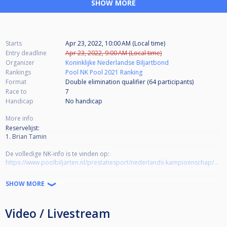
SHOW MORE
Starts
Apr 23, 2022, 10:00 AM (Local time)
Entry deadline
Apr 23, 2022, 9:00 AM (Local time)
Organizer
Koninklijke Nederlandse Biljartbond
Rankings
Pool NK Pool 2021 Ranking
Format
Double elimination qualifier (64
participants
)
Race to
7
Handicap
No handicap
More info
Reservelijst:
1. Brian Tamin
De volledige NK-info is te vinden op:
https://www.poolbiljarten.nl/prestatiesport/nederlands-kampioenschap/nk-pool
Het protocol/reglement is te vinden op:
SHOW MORE
http://helpdeskpool.knbb.nl/support/solutions/articles/1000005007-protocol-reglement-jumbo-nk-pool-2021
Video / Livestream
De belangrijkste zaken in het kort: