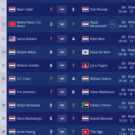
Sat
Table
11
Maan Sadal
Tom Penrose
09:45
10
Sat
Table
Maikel Rackz On
Pascal
12
R2
Rackz
Meulenhoff
09:45
11
Sat
Table
13
Sacha Romero
Peter Bron
09:45
13
Sat
Table
14
Mirjam Alfons
Pascal de Smit
09:45
14
Sat
Table
15
William Giraldo
Lynn Pijpers
09:45
15
Sat
Table
16
OC Chan
William Gelens
09:46
16
Sat
Table
17
Tim Jonkman
Omar Maalikoum
10:45
8
Sat
Table
18
Radjis Ramoutar
Hassan Osman
11:02
10
Sat
Table
19
Mario Martokarijo
Anand Manurat
10:53
3
Sat
Table
20
Anna Huang
Thai Ngo
11:01
13