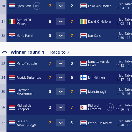
Sat
Table
30
Bjorn Kock
R1
Eelco van Dooren
10:54
1
Sat
Table
Samuel Di
31
David O`Halloran
Maggio
11:03
11
Sat
Table
32
Mario Pušić
Ivar Saris
10:56
12
Winner round 1
Race to
7
Sat
Table
Jeanette van den
33
Marco Teutscher
Eijkel
11:12
4
Sat
Table
34
Patrick Berkenpas
Jori Hätinen
11:17
15
Sat
Table
Raymond
35
Muhsin Yagli
Kloosterman
11:45
16
Sat
Table
Michael de
Richard
36
R2
Schepper
Eijmberts
11:36
8
Sat
Table
Gijs van
37
Patrick Lie Kiauw
Westenbrugge
11:48
12