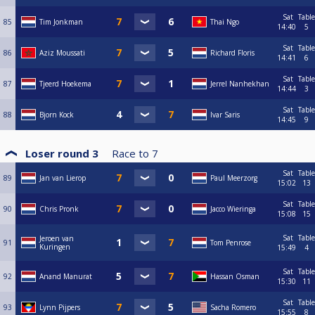
Sat
Table
85
Tim Jonkman
Thai Ngo
14:40
5
Sat
Table
86
Aziz Moussati
Richard Floris
14:41
6
Sat
Table
87
Tjeerd Hoekema
Jerrel Nanhekhan
14:44
3
Sat
Table
88
Bjorn Kock
Ivar Saris
14:45
9
Loser round 3
Race to
7
Sat
Table
89
Jan van Lierop
Paul Meerzorg
15:02
13
Sat
Table
90
Chris Pronk
Jacco Wieringa
15:08
15
Sat
Table
Jeroen van
91
Tom Penrose
Kuringen
15:49
4
Sat
Table
92
Anand Manurat
Hassan Osman
15:30
11
Sat
Table
93
Lynn Pijpers
Sacha Romero
15:55
8