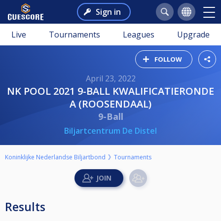
Sign in
Live
Tournaments
Leagues
Upgrade
FOLLOW
April 23, 2022
NK POOL 2021 9-BALL KWALIFICATIERONDE
A (ROOSENDAAL)
9-Ball
Biljartcentrum De Distel
Koninklijke Nederlandse Biljartbond
Tournaments
Results