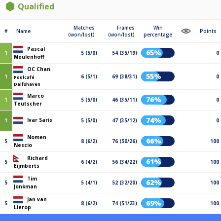
Qualified
Matches
Frames
Win
#
Name
Points
(won/lost)
(won/lost)
percentage
Pascal
65%
1
5 (5/0)
54 (35/19)
0
Meulenhoff
OC Chan
55%
1
6 (5/1)
69 (38/31)
0
Poolcafé
Delfshaven
Marco
76%
1
5 (5/0)
46 (35/11)
0
Teutscher
74%
Ivar Saris
1
5 (5/0)
47 (35/12)
0
Nomen
66%
5
8 (6/2)
76 (50/26)
100
Nescio
Richard
61%
5
6 (4/2)
56 (34/22)
100
Eijmberts
Tim
62%
5
5 (4/1)
52 (32/20)
100
Jonkman
Jan van
69%
5
8 (6/2)
74 (51/23)
100
Lierop