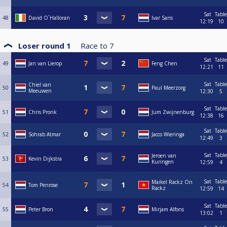
Sat
Table
48
David O`Halloran
Ivar Saris
12:19
10
Loser round 1
Race to
7
Sat
Table
49
Jan van Lierop
Feng Chen
12:21
11
Sat
Table
Chiel van
50
Paul Meerzorg
Meeuwen
12:30
5
Sat
Table
51
Chris Pronk
Jum Zwijnenburg
12:38
16
Sat
Table
52
Sohrab Atmar
Jacco Wieringa
12:49
3
Sat
Table
Jeroen van
53
Kevin Dijkstra
Kuringen
12:59
4
Sat
Table
Maikel Rackz On
54
Tom Penrose
Rackz
12:59
14
Sat
Table
55
Peter Bron
Mirjam Alfons
13:02
1