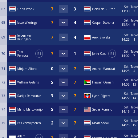
Sat
Table
67
Chris Pronk
Henk de Ruiter
13:33
3
Sat
Table
68
Jacco Wieringa
Casper Booisma
13:34
5
Sat
Table
Jeroen van
69
Arek Skorski
Kuringen
14:25
1
Sat
Table
Tom
70
R1
John Koot
R1
Penrose
14:02
7
Sat
Table
71
Mirjam Alfons
Anand Manurat
14:25
4
Sat
Table
72
William Gelens
Hassan Osman
14:06
13
Sat
Table
73
Radjis Ramoutar
Lynn Pijpers
14:22
14
Sat
Table
74
Mario Martokarijo
Sacha Romero
14:19
2
Sat
Table
75
Bas Verwijmeren
Maan Sadal
14:26
15
Sat
Table
Adam