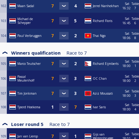
Sat
Table
102
Maan Sadal
Jerrel Nanhekhan
16:32
7
Sat
Table
Michael de
103
Richard Floris
Schepper
16:45
6
Sat
Table
104
Paul Verbruggen
Thai Ngo
18:06
8
Winners qualification
Race to
7
Sat
Table
105
Marco Teutscher
Richard Eijmberts
18:00
1
Sat
Table
Pascal
106
OC Chan
Meulenhoff
18:00
2
Sat
Table
107
Tim Jonkman
Aziz Moussati
18:00
3
Sat
Table
108
Tjeerd Hoekema
Ivar Saris
18:00
4
Loser round 5
Race to
7
Sat
Table
Gijs van
109
Jan van Lierop
Westenbrugge
18:01
6