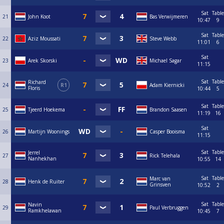
Sat
Table
21
John Koot
Bas Verwijmeren
10:47
9
Sat
Table
22
Aziz Moussati
Steve Webb
11:01
6
Sat
23
Arek Skorski
Michael Sagar
11:15
Sat
Table
Richard
24
R1
Adam Kiernicki
Floris
10:44
5
Sat
Table
25
Tjeerd Hoekema
Brandon Saasen
11:19
16
Sat
26
Martijn Woonings
Casper Booisma
11:15
Sat
Table
Jerrel
27
Rick Telehala
Nanhekhan
10:55
14
Sat
Table
Marc van
28
Henk de Ruiter
Grinsven
10:52
2
Sat
Table
Navin
29
Paul Verbruggen
Ramkhelawan
10:45
7