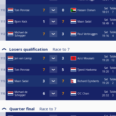
Sat
Table
110
Tom Penrose
Hassan Osman
18:01
7
Sat
Table
111
Bjorn Kock
Maan Sadal
18:49
6
Sat
Table
Michael de
112
Paul Verbruggen
Schepper
19:16
4
Losers qualification
Race to
7
Sat
Table
113
Jan van Lierop
Aziz Moussati
19:20
12
Sat
Table
114
Tom Penrose
Tjeerd Hoekema
19:20
1
Sat
Table
115
Maan Sadal
Richard Eijmberts
19:20
2
Sat
Table
Michael de
116
OC Chan
Schepper
20:32
3
Quarter final
Race to
7