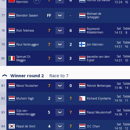
76
R1
Patrick Lie Kiauw
Kiernicki
13:24
16
Michael de
77
Brandon Saasen
Schepper
Sat
Table
Raymond
78
Rick Telehala
Kloosterman
14:13
8
Sat
Table
79
Paul Verbruggen
Jori Hätinen
14:51
16
Sat
Table
Samuel Di
Jeanette van den
80
Maggio
Eijkel
14:31
10
Winner round 2
Race to
7
Sat
Table
81
Marco Teutscher
Patrick Berkenpas
13:46
14
Sat
Table
82
Muhsin Yagli
Richard Eijmberts
14:16
11
Sat
Table
Gijs van
83
Pascal Meulenhoff
Westenbrugge
14:38
7
Sat
Table
84
Pascal de Smit
OC Chan
14:10
12