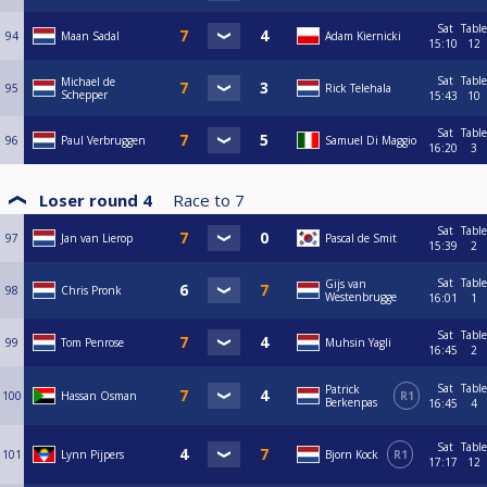
Sat
Table
94
Maan Sadal
Adam Kiernicki
15:10
12
Sat
Table
Michael de
95
Rick Telehala
Schepper
15:43
10
Sat
Table
96
Paul Verbruggen
Samuel Di Maggio
16:20
3
Loser round 4
Race to
7
Sat
Table
97
Jan van Lierop
Pascal de Smit
15:39
2
Sat
Table
Gijs van
98
Chris Pronk
Westenbrugge
16:01
1
Sat
Table
99
Tom Penrose
Muhsin Yagli
16:45
2
Sat
Table
Patrick
100
Hassan Osman
R1
Berkenpas
16:45
4
Sat
Table
101
Lynn Pijpers
Bjorn Kock
R1
17:17
12