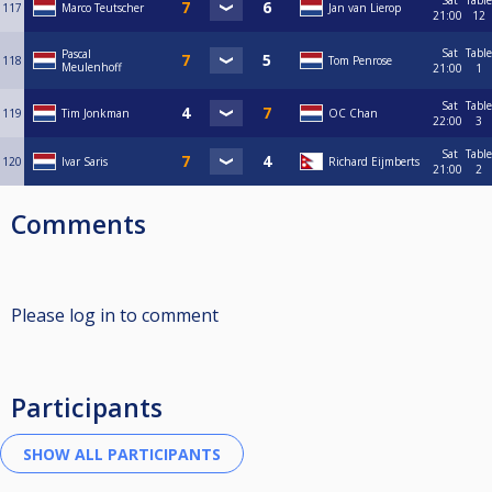
Sat
Table
117
Marco Teutscher
Jan van Lierop
21:00
12
Sat
Table
Pascal
118
Tom Penrose
Meulenhoff
21:00
1
Sat
Table
119
Tim Jonkman
OC Chan
22:00
3
Sat
Table
120
Ivar Saris
Richard Eijmberts
21:00
2
Comments
Please log in to comment
Participants