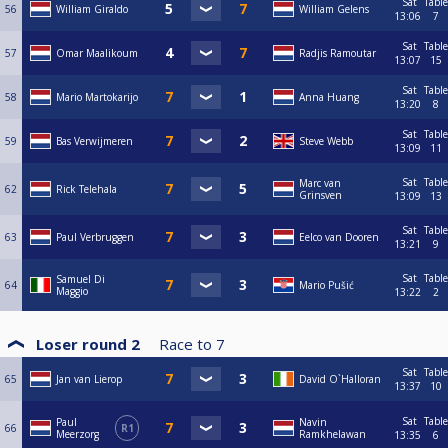
Sat
Table
56
William Giraldo
William Gelens
13:06
7
Sat
Table
57
Omar Maalikoum
Radjis Ramoutar
13:07
15
Sat
Table
58
Mario Martokarijo
Anna Huang
13:20
8
Sat
Table
59
Bas Verwijmeren
Steve Webb
13:09
11
Sat
Table
Marc van
62
Rick Telehala
Grinsven
13:09
13
Sat
Table
63
Paul Verbruggen
Eelco van Dooren
13:21
9
Sat
Table
Samuel Di
64
Mario Pušić
Maggio
13:22
2
Loser round 2
Race to
7
Sat
Table
65
Jan van Lierop
David O`Halloran
13:37
10
Sat
Table
Paul
Navin
66
R1
Meerzorg
Ramkhelawan
13:35
6