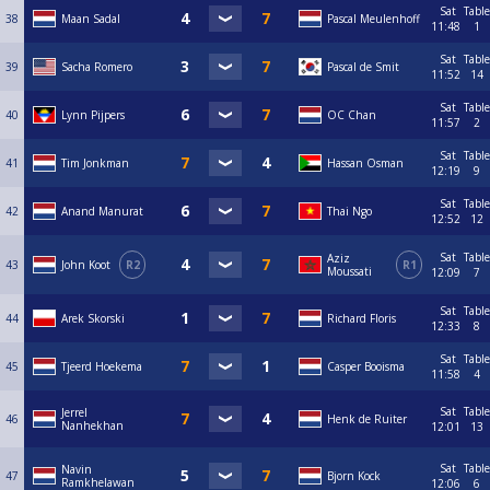
Sat
Table
38
Maan Sadal
Pascal Meulenhoff
11:48
1
Sat
Table
39
Sacha Romero
Pascal de Smit
11:52
14
Sat
Table
40
Lynn Pijpers
OC Chan
11:57
2
Sat
Table
41
Tim Jonkman
Hassan Osman
12:19
9
Sat
Table
42
Anand Manurat
Thai Ngo
12:52
12
Sat
Table
Aziz
43
John Koot
R2
R1
Moussati
12:09
7
Sat
Table
44
Arek Skorski
Richard Floris
12:33
8
Sat
Table
45
Tjeerd Hoekema
Casper Booisma
11:58
4
Sat
Table
Jerrel
46
Henk de Ruiter
Nanhekhan
12:01
13
Sat
Table
Navin
47
Bjorn Kock
Ramkhelawan
12:06
6