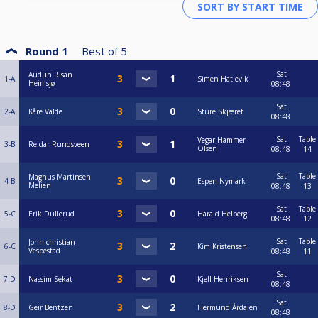
Round 1
Best of
5
Sat
Audun Risan
1-A
Simen Hatlevik
Heimsjø
08:48
Sat
2-A
Kåre Valde
Sture Skjæret
08:48
Sat
Table
Vegar Hammer
3-B
Reidar Rundsveen
Olsen
08:48
14
Sat
Table
Magnus Martinsen
4-B
Espen Nymark
Melien
08:48
13
Sat
Table
5-C
Erik Dullerud
Harald Helberg
08:48
12
Sat
Table
John christian
6-C
Kim Kristensen
Vespestad
08:48
11
Sat
7-D
Nassim Sekat
Kjell Henriksen
08:48
Sat
8-D
Geir Bentzen
Hermund Årdalen
08:48