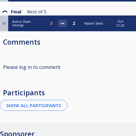
Final
Best of
5
Sun
Audun Risan
43
Nassim Sekat
Heimsjø
13:28
Comments
Please log in to comment
Participants
Sponsorer