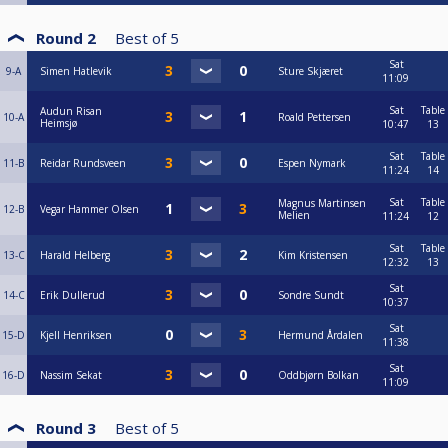
Round 2
Best of
5
Sat
9-A
Simen Hatlevik
Sture Skjæret
11:09
Sat
Table
Audun Risan
10-A
Roald Pettersen
Heimsjø
10:47
13
Sat
Table
11-B
Reidar Rundsveen
Espen Nymark
11:24
14
Sat
Table
Magnus Martinsen
12-B
Vegar Hammer Olsen
Melien
11:24
12
Sat
Table
13-C
Harald Helberg
Kim Kristensen
12:32
13
Sat
14-C
Erik Dullerud
Sondre Sundt
10:37
Sat
15-D
Kjell Henriksen
Hermund Årdalen
11:38
Sat
16-D
Nassim Sekat
Oddbjørn Bolkan
11:09
Round 3
Best of
5