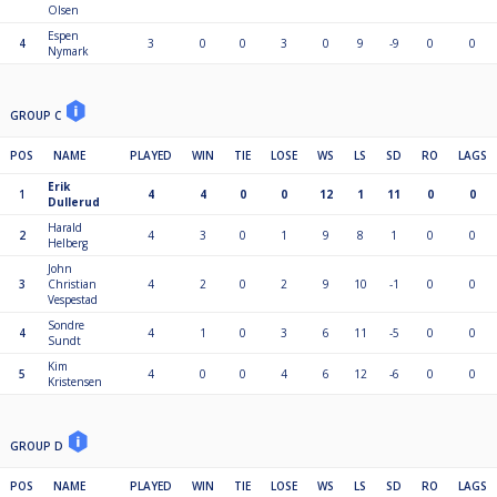
Olsen
Espen
4
3
0
0
3
0
9
-9
0
0
Nymark
GROUP C
POS
NAME
PLAYED
WIN
TIE
LOSE
WS
LS
SD
RO
LAGS
Erik
1
4
4
0
0
12
1
11
0
0
Dullerud
Harald
2
4
3
0
1
9
8
1
0
0
Helberg
John
3
Christian
4
2
0
2
9
10
-1
0
0
Vespestad
Sondre
4
4
1
0
3
6
11
-5
0
0
Sundt
Kim
5
4
0
0
4
6
12
-6
0
0
Kristensen
GROUP D
POS
NAME
PLAYED
WIN
TIE
LOSE
WS
LS
SD
RO
LAGS