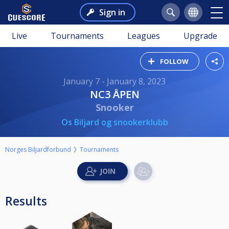
Sign in
Live
Tournaments
Leagues
Upgrade
FOLLOW
January 7 - January 8, 2023
NC3 ÅPEN
Snooker
Os Biljard og snookerklubb
Norges Biljardforbund
Tournaments
Results