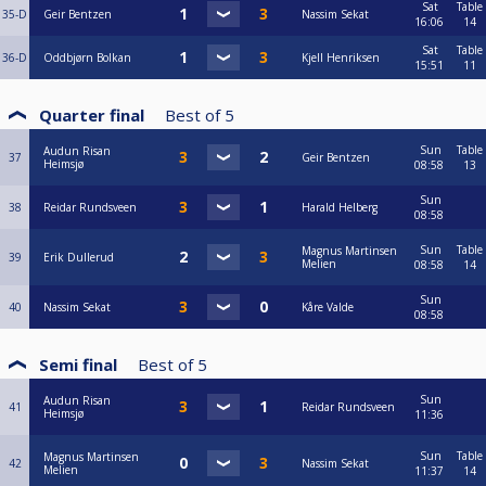
Sat
Table
35-D
Geir Bentzen
Nassim Sekat
16:06
14
Sat
Table
36-D
Oddbjørn Bolkan
Kjell Henriksen
15:51
11
Quarter final
Best of
5
Sun
Table
Audun Risan
37
Geir Bentzen
Heimsjø
08:58
13
Sun
38
Reidar Rundsveen
Harald Helberg
08:58
Sun
Table
Magnus Martinsen
39
Erik Dullerud
Melien
08:58
14
Sun
40
Nassim Sekat
Kåre Valde
08:58
Semi final
Best of
5
Sun
Audun Risan
41
Reidar Rundsveen
Heimsjø
11:36
Sun
Table
Magnus Martinsen
42
Nassim Sekat
Melien
11:37
14