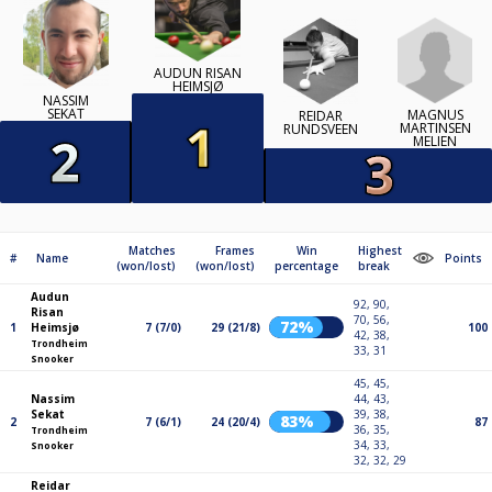
AUDUN RISAN
HEIMSJØ
NASSIM
SEKAT
MAGNUS
REIDAR
MARTINSEN
RUNDSVEEN
MELIEN
Matches
Frames
Win
Highest
#
Name
Points
(won/lost)
(won/lost)
percentage
break
Audun
92, 90,
Risan
70, 56,
72%
1
Heimsjø
7 (7/0)
29 (21/8)
100
42, 38,
Trondheim
33, 31
Snooker
45, 45,
Nassim
44, 43,
Sekat
39, 38,
83%
2
7 (6/1)
24 (20/4)
87
36, 35,
Trondheim
34, 33,
Snooker
32, 32, 29
Reidar