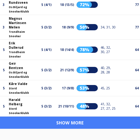
Rundsveen
72%
3
5 (4/1)
18 (13/5)
77
Os Biljard og
Snookerklubb
Magnus
Martinsen
50%
3
Melien
5 (3/2)
18 (9/9)
34, 31, 30
77
Trondheim
Snooker
Erik
Dullerud
46, 32,
78%
5
5 (4/1)
18 (14/4)
64
30, 27
Trondheim
Snooker
Geir
Bentzen
40, 29,
57%
5
5 (3/2)
21 (12/9)
64
28, 28
Os Biljard og
Snookerklubb
Kåre Valde
53%
5
5 (3/2)
17 (9/8)
45, 25
64
Stord
Snookerklubb
Harald
Helberg
41, 32,
48%
5
5 (3/2)
21 (10/11)
64
27, 27, 25
Stord
Snookerklubb
SHOW MORE