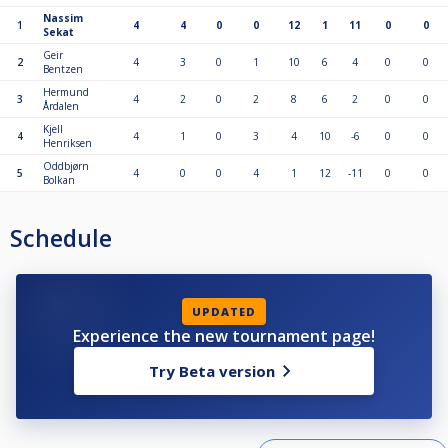
Nassim
1
4
4
0
0
12
1
11
0
0
Sekat
Geir
2
4
3
0
1
10
6
4
0
0
Bentzen
Hermund
3
4
2
0
2
8
6
2
0
0
Årdalen
Kjell
4
4
1
0
3
4
10
-6
0
0
Henriksen
Oddbjørn
5
4
0
0
4
1
12
-11
0
0
Bolkan
Schedule
UPDATED
Experience the new tournament page!
Try Beta version