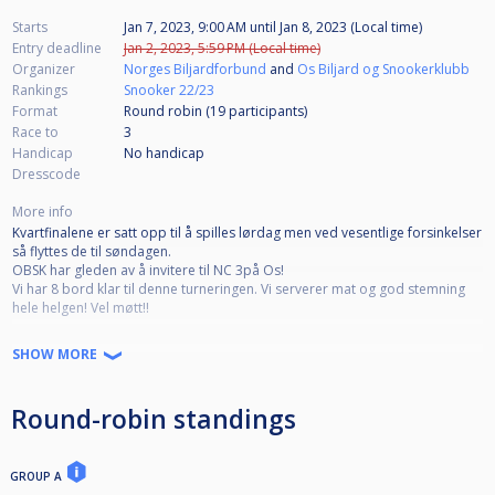
Starts
Jan 7, 2023, 9:00 AM
until
Jan 8, 2023 (Local time)
Entry deadline
Jan 2, 2023, 5:59 PM (Local time)
Organizer
Norges Biljardforbund
and
Os Biljard og Snookerklubb
Rankings
Snooker 22/23
Format
Round robin (19
participants
)
Race to
3
Handicap
No handicap
Dresscode
More info
Kvartfinalene er satt opp til å spilles lørdag men ved vesentlige forsinkelser
så flyttes de til søndagen.
OBSK har gleden av å invitere til NC 3på Os!
Vi har 8 bord klar til denne turneringen. Vi serverer mat og god stemning
hele helgen! Vel møtt!!
Endelig tidsskjema for hele helgen blir satt opp etter at påmeldingsfristen
SHOW MORE
er gått ut.
Os Biljard og Snookerklubb ligger ca 20 minutter kjøring fra Thon Hotell,
og Scandic Hotell Kokstad gjennom den nye tunellen, vi anbefaler disse,
Round-robin standings
samt Air BNB.
Thon Hotel Bergen Airport - ligger ca 20 minutter unna med bil.
http://www.thonhotels.no/
GROUP A