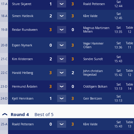
Sat
17-A
Sture Skjæret
Roald Pettersen
12:44
Sat
18-A
Simen Hatlevik
Kåre Valde
12:45
Sat
Table
Magnus Martinsen
19-B
Reidar Rundsveen
Melien
13:35
12
Sat
Table
Vegar Hammer
20-B
Espen Nymark
Olsen
13:36
11
Sat
21-C
Kim Kristensen
Sondre Sundt
15:43
Sat
Table
John christian
22-C
Harald Helberg
Vespestad
15:42
12
Sat
Table
23-D
Hermund Årdalen
Oddbjørn Bolkan
13:13
14
Sat
24-D
Kjell Henriksen
Geir Bentzen
13:13
Round 4
Best of
5
Sat
Table
25-A
Roald Pettersen
Kåre Valde
15:43
13