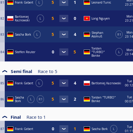
Mon
81
Frank Gebert
L
Leonard Tunic
23:27
Mon
Bartlomiej
82
L
Long Nguyen
Kaznowski
23:21
Mon
Stephan
83
Sascha Bork
L
R1
Assmuß
23:14
Torsten
Mon
84
Steffen Reuter
"TURBO"
L
23:14
Bonke
Semi final
Race to
5
Tue
85
Frank Gebert
L
Bartlomiej Kaznowski
00:12
Tue
Sascha
Torsten "TURBO"
86
L
R1
Bork
Bonke
00:07
Final
Race to
1
Tue
87
Frank Gebert
Sascha Bork
L
01:11