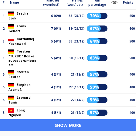
Matches
Frames
Win
#
Name
Points
(won/lost)
(won/lost)
percentage
Sascha
70%
1
6 (6/0)
33 (23/10)
650
Bork
Frank
67%
2
7 (6/1)
39 (26/13)
600
Gebert
Bartlomiej
64%
3
5 (4/1)
33 (21/12)
500
Kaznowski
Torsten
"TURBO" Bonke
63%
3
5 (4/1)
30 (19/11)
500
BC Queue Hamburg
e.V.
Steffen
57%
5
4 (3/1)
21 (12/9)
400
Reuter
Stephan
59%
5
4 (3/1)
27 (16/11)
400
Assmuß
Leonard
59%
5
4 (3/1)
22 (13/9)
400
Tunic
Long
57%
5
4 (3/1)
21 (12/9)
400
Nguyen
SHOW MORE