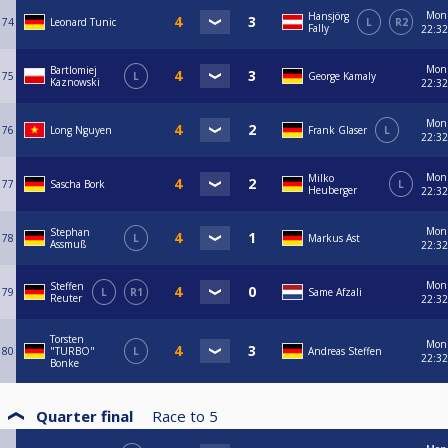
Mon
Hansjörg
74
Leonard Tunic
L
R2
Fally
22:32
Mon
Bartlomiej
75
L
George Kamaly
Kaznowski
22:32
Mon
76
Long Nguyen
Frank Glaser
L
22:32
Mon
Milko
77
Sascha Bork
L
Heuberger
22:32
Mon
Stephan
78
L
Markus Ast
Assmuß
22:32
Mon
Steffen
79
L
R1
Same Afzali
Reuter
22:32
Torsten
Mon
80
"TURBO"
L
Andreas Steffen
22:32
Bonke
Quarter final
Race to
5