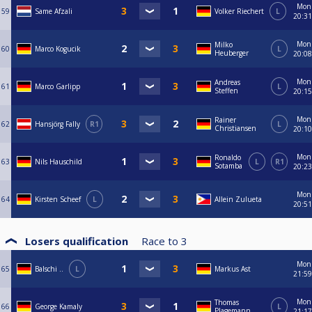
Mon
59
Same Afzali
Volker Riechert
L
20:31
Mon
Milko
60
Marco Kogucik
L
Heuberger
20:08
Mon
Andreas
61
Marco Garlipp
L
Steffen
20:15
Mon
Rainer
62
Hansjörg Fally
R1
L
Christiansen
20:10
Mon
Ronaldo
63
Nils Hauschild
L
R1
Sotamba
20:23
Mon
64
Kirsten Scheef
L
Allein Zulueta
20:51
Losers qualification
Race to
3
Mon
65
Balschi ..
L
Markus Ast
21:59
Mon
Thomas
66
George Kamaly
L
Plagemann
21:17