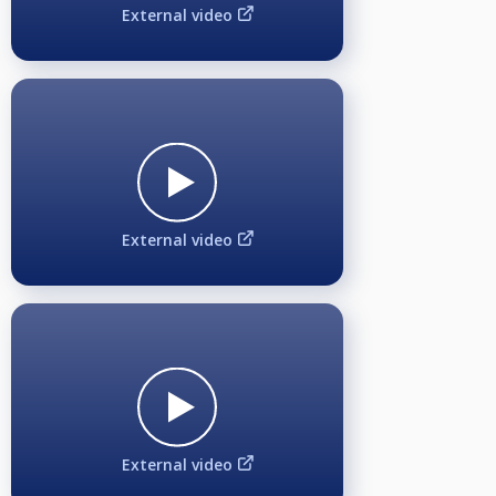
External video
Preisgeldausschüttung ab 20 Teilnehmer:
1. Platz 40%, 2. Platz 30%, 3. + 4. Platz 15% und mindestens 10€ für 5. - 8.
Platz.
Zeitlimit "Shot Clock":
Bei Hängepartien behält sich die Turnierleitung vor die "Shot Clock"
einzusetzen, um Verzögerungen im Turnierverlauf zu minimieren. Kann
aber auch durch die beteiligten Spieler bei der Turnierleitung beantragt
werden. Ein Zeitnehmer wird durch die BCQ-Turnierleitung gestellt, der die
Einhaltung des Zeitlimits (nach den DBU Spielregularien) für die Dauer der
Partie überwacht.
External video
Monday Masters Jackpot 4800€ Aufteilung:
Ca. 300€* für das Side Event während der Turnierserie, 500€ für die
Rangliste am Ende der Turnierserie und 4000€** für das 6. BCQ Monday
Masters Finalturnier am Ende der Turnierserie.
(* & ** siehe Infos dazu ganz unten)
Side Event - An/Aus im 10-Ball - mit extra Jackpot:
Beginn: ca. 22:00 Uhr, Akkreditierungsfrist: 19:00 Uhr, 2€ Sonderstartgeld
Während der Monday Masters Turnierserie können sich nur die Monday
Masters Teilnehmer noch extra für das Side-Event anmelden. Die
Anmeldung kostet 2€ Sonderstartgeld. Nach Anmeldeschluss um 19:00 Uhr
External video
für das Side-Event kommen diejenigen in einen Lostopf und der "EINE", der
gezogen wird, darf um ca. 22:00 Uhr sein Glück auf dem Livestream