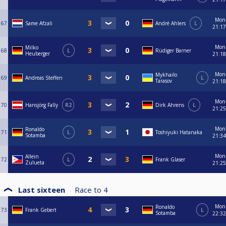
Mon
67
Same Afzali
André Ahlers
L
21:17
Mon
Milko
68
L
Rüdiger Barner
Heuberger
21:18
Mon
Mykhailo
69
Andreas Steffen
L
Tarasov
21:18
Mon
70
Hansjörg Fally
R2
Dirk Ahrens
L
21:25
Mon
Ronaldo
71
L
Toshiyuki Hatanaka
Sotamba
21:34
Mon
Allein
72
L
Frank Glaser
Zulueta
21:25
Last sixteen
Race to
4
Mon
Ronaldo
73
Frank Gebert
L
Sotamba
22:32