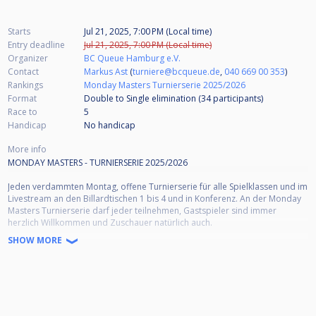
Starts
Jul 21, 2025, 7:00 PM (Local time)
Entry deadline
Jul 21, 2025, 7:00 PM (Local time)
Organizer
BC Queue Hamburg e.V.
Contact
Markus Ast
(
turniere@bcqueue.de
,
040 669 00 353
)
Rankings
Monday Masters Turnierserie 2025/2026
Format
Double to Single elimination (34
participants
)
Race to
5
Handicap
No handicap
More info
MONDAY MASTERS - TURNIERSERIE 2025/2026
Jeden verdammten Montag, offene Turnierserie für alle Spielklassen und im
Livestream an den Billardtischen 1 bis 4 und in Konferenz. An der Monday
Masters Turnierserie darf jeder teilnehmen, Gastspieler sind immer
herzlich Willkommen und Zuschauer natürlich auch.
SHOW MORE
Turnierbeginn: 19:00 Uhr, Akkreditierungsfrist: 18:45 Uhr, Einlass zum
Warmspielen: 17:30 Uhr
Anmeldung:
Voranmeldung über einen kostenlosen Cuescore-Account gewünscht oder
eine E-Mail an: "turniere@bcqueue.de" senden oder anrufen ab 17:30 Uhr