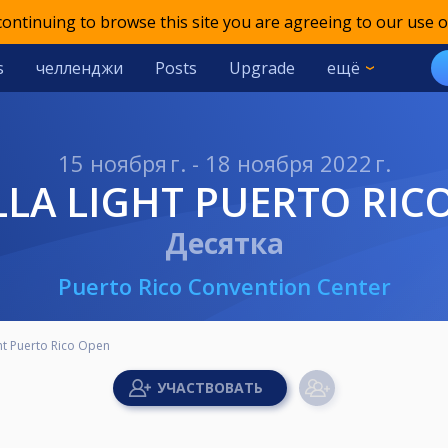
 continuing to browse this site you are agreeing to our use o
s
челленджи
Posts
Upgrade
ещё
15 ноября г. - 18 ноября 2022 г.
LLA LIGHT PUERTO RIC
Десятка
Puerto Rico Convention Center
ht Puerto Rico Open