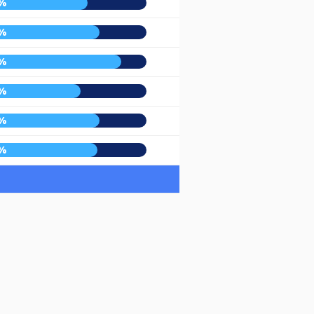
%
%
%
%
%
%