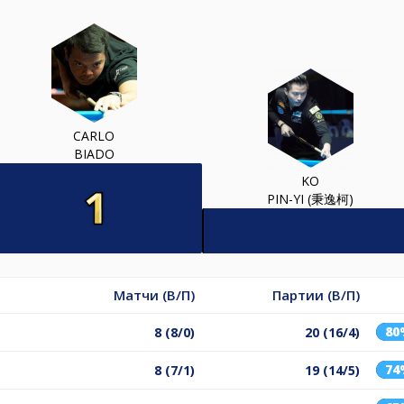
CARLO
BIADO
KO
PIN-YI (秉逸柯)
Матчи (В/П)
Партии (В/П)
80
8 (8/0)
20 (16/4)
74
8 (7/1)
19 (14/5)