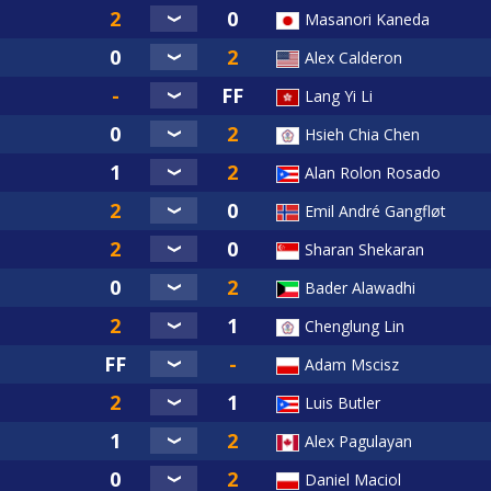
Masanori Kaneda
Alex Calderon
Lang Yi Li
Hsieh Chia Chen
Alan Rolon Rosado
Emil André Gangfløt
Sharan Shekaran
Bader Alawadhi
Chenglung Lin
Adam Mscisz
Luis Butler
Alex Pagulayan
Daniel Maciol