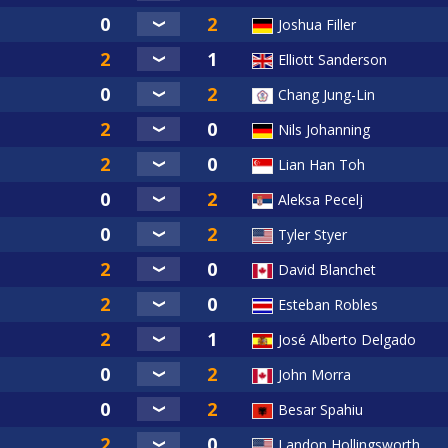
Joshua Filler
Elliott Sanderson
Chang Jung-Lin
Nils Johanning
Lian Han Toh
Aleksa Pecelj
Tyler Styer
David Blanchet
Esteban Robles
José Alberto Delgado
John Morra
Besar Spahiu
Landon Hollingsworth