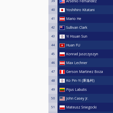
39
Arsenio Fernandez
40
Yoshihiro Kitatani
41
Mario He
42
Sullivan Clark
43
Yi Hsuan Sun
44
Huan FU
45
Konrad Juszczyszyn
46
Max Lechner
47
Gerson Martinez Boza
Ko Pin-Yi (秉逸柯)
48
49
Pijus Labutis
50
John Casey Jr.
51
Mateusz Sniegocki