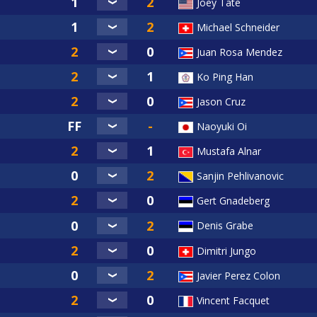
Joey Tate
Michael Schneider
Juan Rosa Mendez
Ko Ping Han
Jason Cruz
Naoyuki Oi
Mustafa Alnar
Sanjin Pehlivanovic
Gert Gnadeberg
Denis Grabe
Dimitri Jungo
Javier Perez Colon
Vincent Facquet