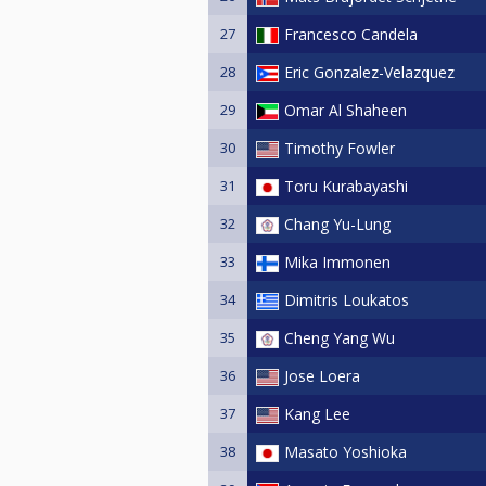
27
Francesco Candela
28
Eric Gonzalez-Velazquez
29
Omar Al Shaheen
30
Timothy Fowler
31
Toru Kurabayashi
32
Chang Yu-Lung
33
Mika Immonen
34
Dimitris Loukatos
35
Cheng Yang Wu
36
Jose Loera
37
Kang Lee
38
Masato Yoshioka