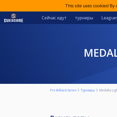
This site uses cookies! By
Сейчас идут
турниры
League
MEDA
Pro Billiard Series
Турниры
Medalla Lig