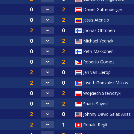
Daniel Guttenberger
Jesus Atencio
Joonas Ohtonen
Michael Yednak
Petri Makkonen
Roberto Gomez
Jan van Lierop
Jose L Gonzalez Matos
Wojciech Szewczyk
Sharik Sayed
Johnny David Salas Arias
Ronald Regli