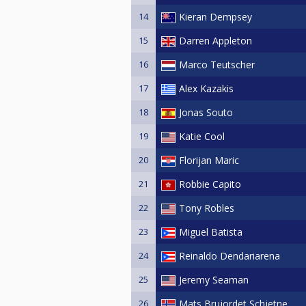
14
Kieran Dempsey
15
Darren Appleton
16
Marco Teutscher
17
Alex Kazakis
18
Jonas Souto
19
Katie Cool
20
Florijan Maric
21
Robbie Capito
22
Tony Robles
23
Miguel Batista
24
Reinaldo Dendariarena
25
Jeremy Seaman
26
Mats Brujordet Schjetne