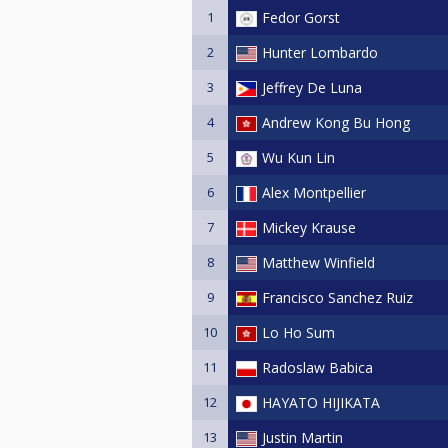
1
Fedor Gorst
2
Hunter Lombardo
3
Jeffrey De Luna
4
Andrew Kong Bu Hong
5
Wu Kun Lin
6
Alex Montpellier
7
Mickey Krause
8
Matthew Winfield
9
Francisco Sanchez Ruiz
10
Lo Ho Sum
11
Radoslaw Babica
12
HAYATO HIJIKATA
13
Justin Martin