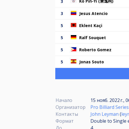
Ko Pin-Yi (秉逸柯)
3
3
Jesus Atencio
5
Eklent Kaçi
5
Ralf Souquet
5
Roberto Gomez
5
Jonas Souto
Начало
15 нояб. 2022 г., 
Организатор
Pro Billiard Series
Контакты
John Leyman
(
ley
Формат
Double to Single 
До
4