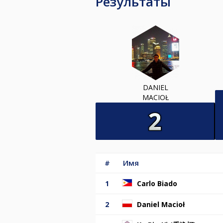
Результаты
DANIEL
MACIOŁ
#
Имя
1
Carlo Biado
2
Daniel Macioł