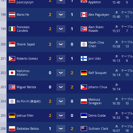
197
Juszczyszyn
Appleton
15:40
9
木
テーブル
198
Mario He
Alex Pagulayan
15:40
11
木
テーブル
Francesco
Alan Rolon
199
Candela
Rosado
15:57
7
木
テーブル
Hsieh Chia
200
Sharik Sayed
Chen
15:58
13
木
テーブル
201
Roberto Gomez
Jani Uski
16:13
8
木
テーブル
Yoshihiro
202
Ralf Souquet
Kitatani
16:14
15
木
203
Miguel Batista
Johann Chua
16:14
木
テーブル
Mateusz
204
Ko Pin-Yi (秉逸柯)
Sniegocki
16:30
10
木
テーブル
205
Joshua Filler
Denis Grabe
16:32
16
木
テーブル
206
Radoslaw Babica
Sullivan Clark
16:07
18