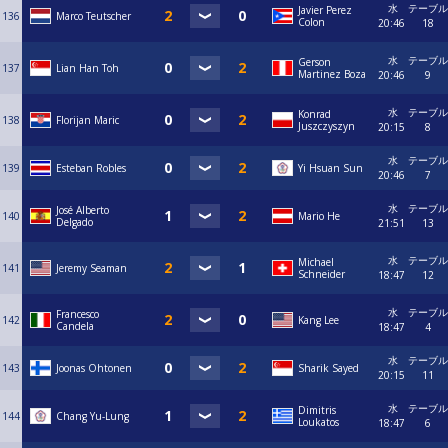
水
テーブル
Javier Perez
136
Marco Teutscher
Colon
20:46
18
水
テーブル
Gerson
137
Lian Han Toh
Martinez Boza
20:46
9
水
テーブル
Konrad
138
Florijan Maric
Juszczyszyn
20:15
8
水
テーブル
139
Esteban Robles
Yi Hsuan Sun
20:46
7
水
テーブル
José Alberto
140
Mario He
Delgado
21:51
13
水
テーブル
Michael
141
Jeremy Seaman
Schneider
18:47
12
水
テーブル
Francesco
142
Kang Lee
Candela
18:47
4
水
テーブル
143
Joonas Ohtonen
Sharik Sayed
20:15
11
水
テーブル
Dimitris
144
Chang Yu-Lung
Loukatos
18:47
6