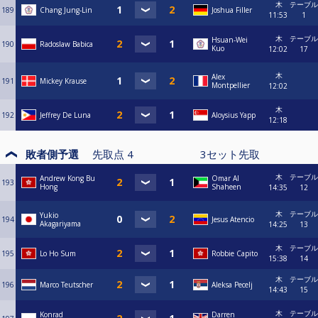
木
テーブル
189
Chang Jung-Lin
Joshua Filler
11:53
1
木
テーブル
Hsuan-Wei
190
Radoslaw Babica
Kuo
12:02
17
木
Alex
191
Mickey Krause
Montpellier
12:02
木
192
Jeffrey De Luna
Aloysius Yapp
12:18
敗者側予選
先取点
4
3
セット先取
木
テーブル
Andrew Kong Bu
Omar Al
193
Hong
Shaheen
14:35
12
木
テーブル
Yukio
194
Jesus Atencio
Akagariyama
14:25
13
木
テーブル
195
Lo Ho Sum
Robbie Capito
15:38
14
木
テーブル
196
Marco Teutscher
Aleksa Pecelj
14:43
15
木
テーブル
Konrad
Darren