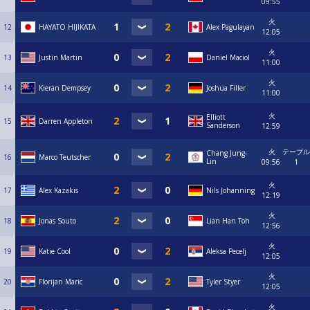
09:55
火
12
HAYATO HIJIKATA
Alex Pagulayan
12:05
火
13
Justin Martin
Daniel Maciol
11:00
火
14
Kieran Dempsey
Joshua Filler
11:00
火
Elliott
15
Darren Appleton
Sanderson
12:59
火
テーブル
Chang Jung-
16
Marco Teutscher
Lin
09:56
1
火
17
Alex Kazakis
Nils Johanning
12:19
火
18
Jonas Souto
Lian Han Toh
12:56
火
19
Katie Cool
Aleksa Pecelj
12:05
火
20
Florijan Maric
Tyler Styer
12:05
火