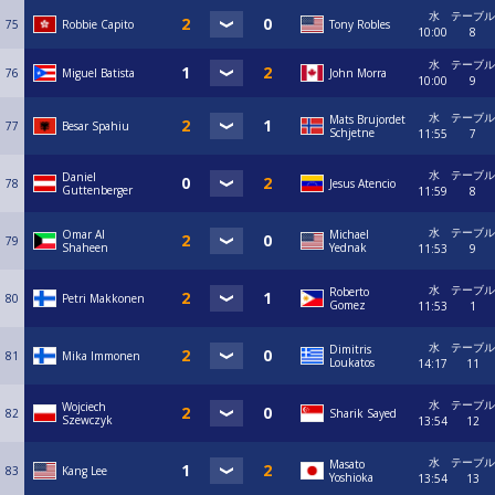
水
テーブル
75
Robbie Capito
Tony Robles
10:00
8
水
テーブル
76
Miguel Batista
John Morra
10:00
9
水
テーブル
Mats Brujordet
77
Besar Spahiu
Schjetne
11:55
7
水
テーブル
Daniel
78
Jesus Atencio
Guttenberger
11:59
8
水
テーブル
Omar Al
Michael
79
Shaheen
Yednak
11:53
9
水
テーブル
Roberto
80
Petri Makkonen
Gomez
11:53
1
水
テーブル
Dimitris
81
Mika Immonen
Loukatos
14:17
11
水
テーブル
Wojciech
82
Sharik Sayed
Szewczyk
13:54
12
水
テーブル
Masato
83
Kang Lee
Yoshioka
13:54
13