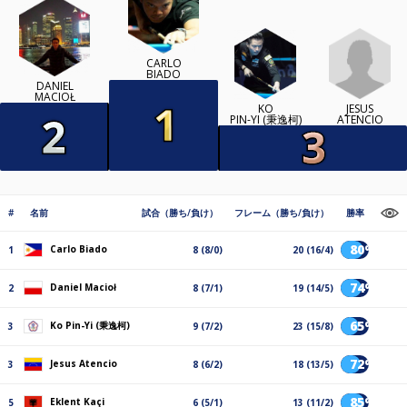
CARLO
BIADO
DANIEL
MACIOŁ
JESUS
KO
ATENCIO
PIN-YI (秉逸柯)
#
名前
試合（勝ち/負け）
フレーム（勝ち/負け）
勝率
80%
Carlo Biado
1
8 (8/0)
20 (16/4)
74%
Daniel Macioł
2
8 (7/1)
19 (14/5)
65%
Ko Pin-Yi (秉逸柯)
3
9 (7/2)
23 (15/8)
72%
Jesus Atencio
3
8 (6/2)
18 (13/5)
85%
Eklent Kaçi
5
6 (5/1)
13 (11/2)