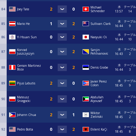
水
テーブル
Michael
84
Joey Tate
Schneider
13:57
14
水
テーブル
85
Mario He
Sullivan Clark
16:44
9
水
テーブル
86
Yi Hsuan Sun
Naoyuki Oi
16:44
10
水
テーブル
Konrad
Sanjin
87
Juszczyszyn
Pehlivanovic
16:43
2
水
テーブル
Gerson Martinez
88
Denis Grabe
Boza
16:44
3
水
テーブル
Javier Perez
89
Pijus Labutis
Colon
18:45
9
水
テーブル
Mateusz
Abdullah
90
Sniegocki
Alyousef
18:45
3
水
テーブル
Wiktor
91
Johann Chua
Zieliński
18:45
2
水
テーブル
92
Pedro Botta
Eklent KaÇi
18:45
8