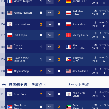
154
Vincent Facquet
Joshua Filler
09:48
8
木
テーブル
Radoslaw
155
Kenney Nguyen
Babica
09:48
12
木
テーブル
156
Hsuan-Wei Kuo
Adam Mscisz
09:48
11
木
テーブル
157
Bart Czapla
Mickey Krause
09:48
10
木
テーブル
Thorsten
Alex
158
Hohmann
Montpellier
09:48
3
木
テーブル
David Alcaide
Jeffrey De
159
Bermudez
Luna
09:48
6
木
テーブル
160
Aloysius Yapp
Alex Calderon
09:48
4
勝者側予選
先取点
4
3
セット先取
木
テーブル
Hsieh Chia
161
Fedor Gorst
Chen
09:48
5
木
テーブル
Alan Rolon
Bader
162
Rosado
Alawadhi
09:48
1