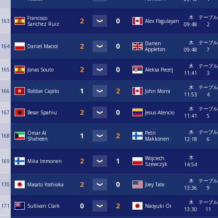
木
テーブル
Francisco
163
Alex Pagulayan
Sanchez Ruiz
09:48
2
木
テーブル
Darren
164
Daniel Maciol
Appleton
09:48
7
木
テーブル
165
Jonas Souto
Aleksa Pecelj
11:41
3
木
テーブル
166
Robbie Capito
John Morra
11:53
4
木
テーブル
167
Besar Spahiu
Jesus Atencio
11:41
5
木
テーブル
Omar Al
Petri
168
Shaheen
Makkonen
12:18
6
木
Wojciech
169
Mika Immonen
Szewczyk
14:54
木
テーブル
170
Masato Yoshioka
Joey Tate
13:36
9
木
テーブル
171
Sullivan Clark
Naoyuki Oi
13:30
11