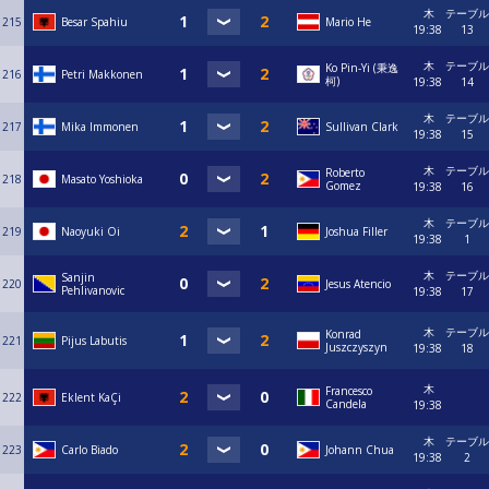
木
テーブル
215
Besar Spahiu
Mario He
19:38
13
木
テーブル
Ko Pin-Yi (秉逸
216
Petri Makkonen
柯)
19:38
14
木
テーブル
217
Mika Immonen
Sullivan Clark
19:38
15
木
テーブル
Roberto
218
Masato Yoshioka
Gomez
19:38
16
木
テーブル
219
Naoyuki Oi
Joshua Filler
19:38
1
木
テーブル
Sanjin
220
Jesus Atencio
Pehlivanovic
19:38
17
木
テーブル
Konrad
221
Pijus Labutis
Juszczyszyn
19:38
18
木
Francesco
222
Eklent KaÇi
Candela
19:38
木
テーブル
223
Carlo Biado
Johann Chua
19:38
2