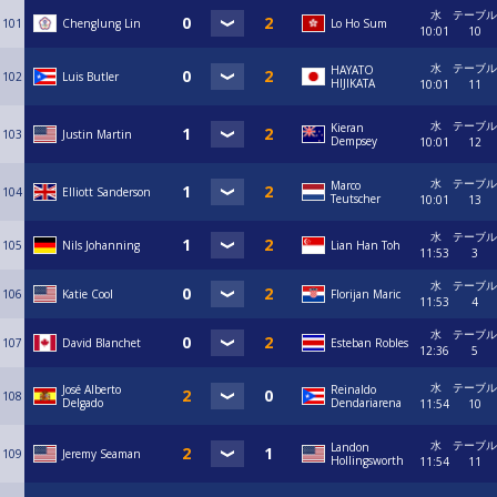
水
テーブル
101
Chenglung Lin
Lo Ho Sum
10:01
10
水
テーブル
HAYATO
102
Luis Butler
HIJIKATA
10:01
11
水
テーブル
Kieran
103
Justin Martin
Dempsey
10:01
12
水
テーブル
Marco
104
Elliott Sanderson
Teutscher
10:01
13
水
テーブル
105
Nils Johanning
Lian Han Toh
11:53
3
水
テーブル
106
Katie Cool
Florijan Maric
11:53
4
水
テーブル
107
David Blanchet
Esteban Robles
12:36
5
水
テーブル
José Alberto
Reinaldo
108
Delgado
Dendariarena
11:54
10
水
テーブル
Landon
109
Jeremy Seaman
Hollingsworth
11:54
11