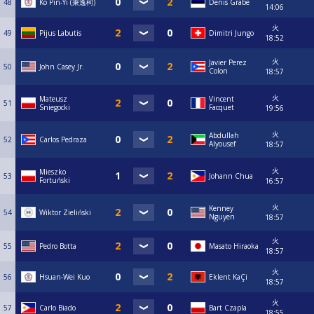
48
Ko Pin-Yi (秉逸柯)
Denis Grabe
14:06
火
49
Pijus Labutis
Dimitri Jungo
18:52
火
Javier Perez
50
John Casey Jr.
Colon
18:57
火
Mateusz
Vincent
51
Sniegocki
Facquet
19:56
火
Abdullah
52
Carlos Pedraza
Alyousef
18:57
火
Mieszko
53
Johann Chua
Fortuński
16:57
火
Kenney
54
Wiktor Zieliński
Nguyen
18:57
火
55
Pedro Botta
Masato Hiraoka
18:57
火
56
Hsuan-Wei Kuo
Eklent KaÇi
18:57
火
57
Carlo Biado
Bart Czapla
18:55