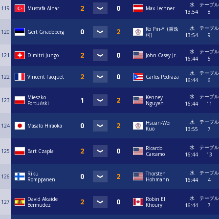
水
テーブル
119
Mustafa Alnar
Max Lechner
13:54
8
水
テーブル
Ko Pin-Yi (秉逸
120
Gert Gnadeberg
柯)
13:54
9
水
テーブル
121
Dimitri Jungo
John Casey Jr.
16:44
5
水
テーブル
122
Vincent Facquet
Carlos Pedraza
16:44
6
水
テーブル
Mieszko
Kenney
123
Fortuński
Nguyen
16:44
11
水
テーブル
Hsuan-Wei
124
Masato Hiraoka
Kuo
13:55
7
水
テーブル
Ricardo
125
Bart Czapla
Carcamo
16:44
13
水
テーブル
Riku
Thorsten
126
Romppanen
Hohmann
16:44
4
水
テーブル
David Alcaide
Robin El
127
Bermudez
Khoury
16:44
7