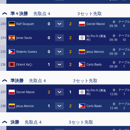
準々決勝
先取点
4
3
セット先取
金
テーブル
233
Ralf Souquet
Daniel Maciol
09:39
9
金
テーブル
Ko Pin-Yi (秉逸
234
Jonas Souto
柯)
09:39
10
金
テーブル
235
Roberto Gomez
Jesus Atencio
09:39
8
金
テーブル
236
Eklent KaÇi
Carlo Biado
09:39
7
準決勝
先取点
4
3
セット先取
金
テーブル
Ko Pin-Yi (秉逸
237
Daniel Maciol
柯)
12:00
1
金
テーブル
238
Jesus Atencio
Carlo Biado
12:44
2
決勝
先取点
4
3
セット先取