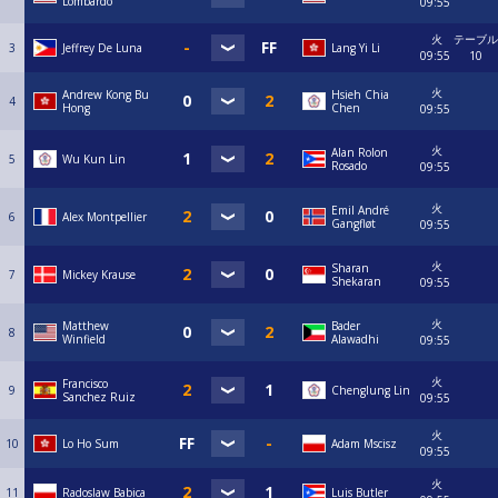
Lombardo
09:55
火
テーブル
3
Jeffrey De Luna
Lang Yi Li
09:55
10
火
Andrew Kong Bu
Hsieh Chia
4
Hong
Chen
09:55
火
Alan Rolon
5
Wu Kun Lin
Rosado
09:55
火
Emil André
6
Alex Montpellier
Gangfløt
09:55
火
Sharan
7
Mickey Krause
Shekaran
09:55
火
Matthew
Bader
8
Winfield
Alawadhi
09:55
火
Francisco
9
Chenglung Lin
Sanchez Ruiz
09:55
火
10
Lo Ho Sum
Adam Mscisz
09:55
火
11
Radoslaw Babica
Luis Butler