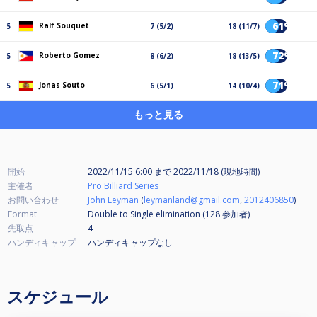
61%
Ralf Souquet
5
7 (5/2)
18 (11/7)
72%
Roberto Gomez
5
8 (6/2)
18 (13/5)
71%
Jonas Souto
5
6 (5/1)
14 (10/4)
もっと見る
開始
2022/11/15 6:00
まで
2022/11/18 (現地時間)
主催者
Pro Billiard Series
お問い合わせ
John Leyman
(
leymanland@gmail.com
,
2012406850
)
Format
Double to Single elimination (128
参加者
)
先取点
4
ハンディキャップ
ハンディキャップなし
スケジュール