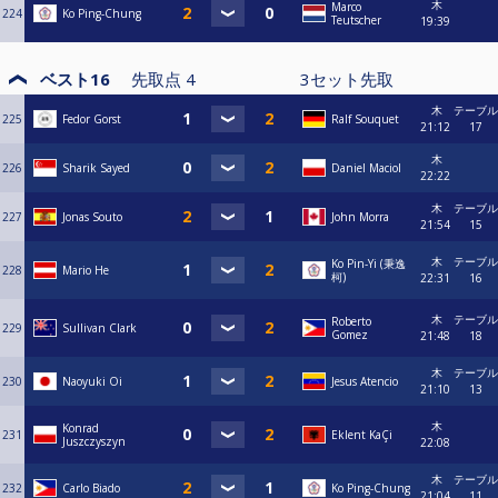
木
Marco
224
Ko Ping-Chung
Teutscher
19:39
ベスト16
先取点
4
3
セット先取
木
テーブル
225
Fedor Gorst
Ralf Souquet
21:12
17
木
226
Sharik Sayed
Daniel Maciol
22:22
木
テーブル
227
Jonas Souto
John Morra
21:54
15
木
テーブル
Ko Pin-Yi (秉逸
228
Mario He
柯)
22:31
16
木
テーブル
Roberto
229
Sullivan Clark
Gomez
21:48
18
木
テーブル
230
Naoyuki Oi
Jesus Atencio
21:10
13
木
Konrad
231
Eklent KaÇi
Juszczyszyn
22:08
木
テーブル
232
Carlo Biado
Ko Ping-Chung
21:04
11