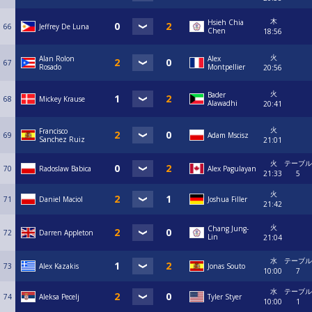
木
Hsieh Chia
66
Jeffrey De Luna
Chen
18:56
火
Alan Rolon
Alex
67
Rosado
Montpellier
20:56
火
Bader
68
Mickey Krause
Alawadhi
20:41
火
Francisco
69
Adam Mscisz
Sanchez Ruiz
21:01
火
テーブル
70
Radoslaw Babica
Alex Pagulayan
21:33
5
火
71
Daniel Maciol
Joshua Filler
21:42
火
Chang Jung-
72
Darren Appleton
Lin
21:04
水
テーブル
73
Alex Kazakis
Jonas Souto
10:00
7
水
テーブル
74
Aleksa Pecelj
Tyler Styer
10:00
1