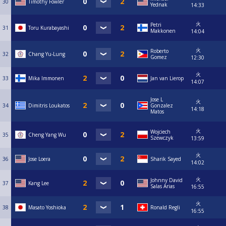
30
Timothy Fowler
Yednak
14:33
火
Petri
31
Toru Kurabayashi
Makkonen
14:04
火
Roberto
32
Chang Yu-Lung
Gomez
12:30
火
33
Mika Immonen
Jan van Lierop
14:07
Jose L
火
34
Dimitris Loukatos
Gonzalez
14:18
Matos
火
Wojciech
35
Cheng Yang Wu
Szewczyk
13:59
火
36
Jose Loera
Sharik Sayed
14:02
火
Johnny David
37
Kang Lee
Salas Arias
16:55
火
38
Masato Yoshioka
Ronald Regli
16:55