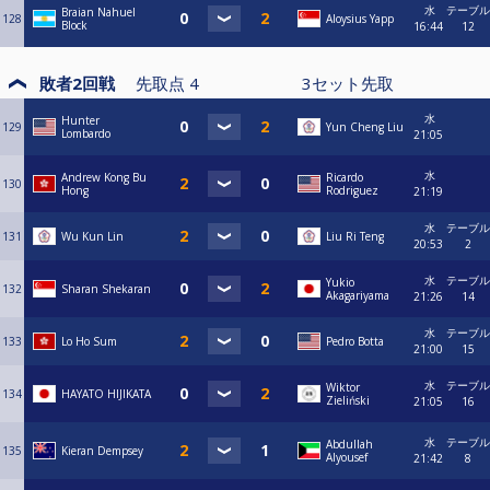
水
テーブル
Braian Nahuel
128
Aloysius Yapp
Block
16:44
12
敗者2回戦
先取点
4
3
セット先取
水
Hunter
129
Yun Cheng Liu
Lombardo
21:05
水
Andrew Kong Bu
Ricardo
130
Hong
Rodriguez
21:19
水
テーブル
131
Wu Kun Lin
Liu Ri Teng
20:53
2
水
テーブル
Yukio
132
Sharan Shekaran
Akagariyama
21:26
14
水
テーブル
133
Lo Ho Sum
Pedro Botta
21:00
15
水
テーブル
Wiktor
134
HAYATO HIJIKATA
Zieliński
21:05
16
水
テーブル
Abdullah
135
Kieran Dempsey
Alyousef
21:42
8