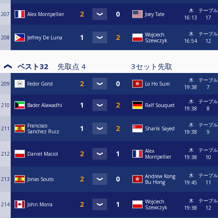
木
テーブル
207
Alex Montpellier
Joey Tate
16:13
17
木
テーブル
Wojciech
208
Jeffrey De Luna
Szewczyk
16:54
12
ベスト32
先取点
4
3
セット先取
木
テーブル
209
Fedor Gorst
Lo Ho Sum
19:38
7
木
テーブル
210
Bader Alawadhi
Ralf Souquet
19:38
8
木
テーブル
Francisco
211
Sharik Sayed
Sanchez Ruiz
19:38
9
木
テーブル
Alex
212
Daniel Maciol
Montpellier
19:38
10
木
テーブル
Andrew Kong
213
Jonas Souto
Bu Hong
19:45
11
木
テーブル
Wojciech
214
John Morra
Szewczyk
19:38
12