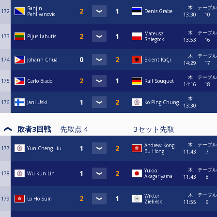
木
テーブル
Sanjin
172
Denis Grabe
Pehlivanovic
13:30
10
木
テーブル
Mateusz
173
Pijus Labutis
Sniegocki
13:53
16
木
テーブル
174
Johann Chua
Eklent KaÇi
14:29
17
木
テーブル
175
Carlo Biado
Ralf Souquet
14:16
18
木
176
Jani Uski
Ko Ping-Chung
13:30
敗者3回戦
先取点
4
3
セット先取
木
テーブル
Andrew Kong
177
Yun Cheng Liu
Bu Hong
11:43
7
木
テーブル
Yukio
178
Wu Kun Lin
Akagariyama
11:43
8
木
テーブル
Wiktor
179
Lo Ho Sum
Zieliński
11:55
9