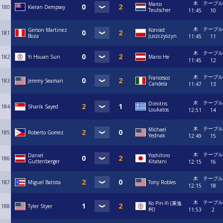
木
テーブル
Marco
180
Kieran Dempsey
Teutscher
11:45
10
木
テーブル
Gerson Martinez
Konrad
181
Boza
Juszczyszyn
11:45
11
木
テーブル
182
Yi Hsuan Sun
Mario He
11:45
12
木
テーブル
Francesco
183
Jeremy Seaman
Candela
11:47
13
木
テーブル
Dimitris
184
Sharik Sayed
Loukatos
12:51
14
木
テーブル
Michael
185
Roberto Gomez
Yednak
12:49
15
木
テーブル
Daniel
Yoshihiro
186
Guttenberger
Kitatani
12:15
16
木
テーブル
187
Miguel Batista
Tony Robles
12:15
18
木
テーブル
Ko Pin-Yi (秉逸
188
Tyler Styer
柯)
11:53
2