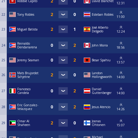
21
Robbie Capito
David Blanchet
12:31
火
22
Tony Robles
Esteban Robles
11:00
火
José Alberto
23
Miguel Batista
Delgado
12:24
火
Reinaldo
24
John Morra
Dendariarena
18:56
火
25
Jeremy Seaman
Besar Spahiu
13:57
火
Mats Brujordet
Landon
26
Schjetne
Hollingsworth
14:00
火
Francesco
Daniel
27
Candela
Guttenberger
14:00
火
Eric Gonzalez-
28
Jesus Atencio
Velazquez
14:26
火
Omar Al
Joonas
29
Shaheen
Ohtonen
15:07
火
Michael