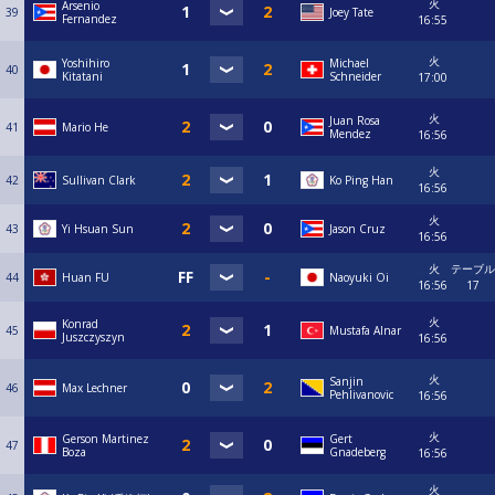
火
Arsenio
39
Joey Tate
Fernandez
16:55
火
Yoshihiro
Michael
40
Kitatani
Schneider
17:00
火
Juan Rosa
41
Mario He
Mendez
16:56
火
42
Sullivan Clark
Ko Ping Han
16:56
火
43
Yi Hsuan Sun
Jason Cruz
16:56
火
テーブル
44
Huan FU
Naoyuki Oi
16:56
17
火
Konrad
45
Mustafa Alnar
Juszczyszyn
16:56
火
Sanjin
46
Max Lechner
Pehlivanovic
16:56
火
Gerson Martinez
Gert
47
Boza
Gnadeberg
16:56
火