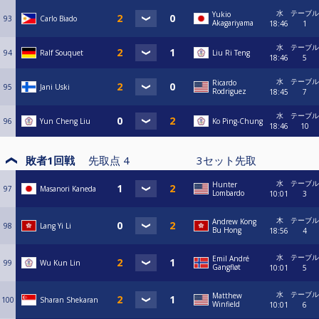
水
テーブル
Yukio
93
Carlo Biado
Akagariyama
18:46
1
水
テーブル
94
Ralf Souquet
Liu Ri Teng
18:46
5
水
テーブル
Ricardo
95
Jani Uski
Rodriguez
18:45
7
水
テーブル
96
Yun Cheng Liu
Ko Ping-Chung
18:46
10
敗者1回戦
先取点
4
3
セット先取
水
テーブル
Hunter
97
Masanori Kaneda
Lombardo
10:01
3
木
テーブル
Andrew Kong
98
Lang Yi Li
Bu Hong
18:56
4
水
テーブル
Emil André
99
Wu Kun Lin
Gangfløt
10:01
5
水
テーブル
Matthew
100
Sharan Shekaran
Winfield
10:01
6