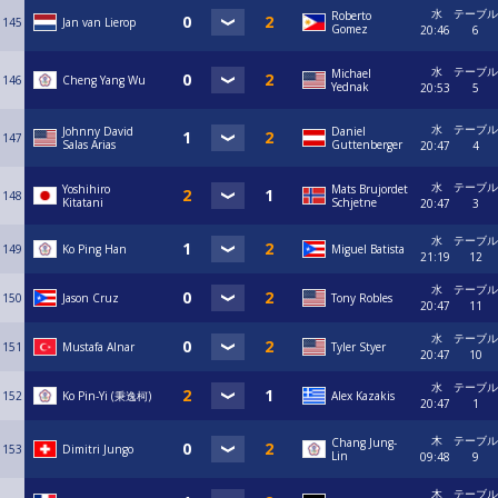
水
テーブル
Roberto
145
Jan van Lierop
Gomez
20:46
6
水
テーブル
Michael
146
Cheng Yang Wu
Yednak
20:53
5
水
テーブル
Johnny David
Daniel
147
Salas Arias
Guttenberger
20:47
4
水
テーブル
Yoshihiro
Mats Brujordet
148
Kitatani
Schjetne
20:47
3
水
テーブル
149
Ko Ping Han
Miguel Batista
21:19
12
水
テーブル
150
Jason Cruz
Tony Robles
20:47
11
水
テーブル
151
Mustafa Alnar
Tyler Styer
20:47
10
水
テーブル
152
Ko Pin-Yi (秉逸柯)
Alex Kazakis
20:47
1
木
テーブル
Chang Jung-
153
Dimitri Jungo
Lin
09:48
9
木
テーブル