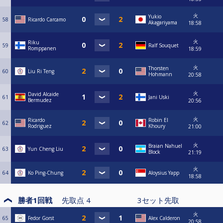
火
Yukio
58
Ricardo Carcamo
Akagariyama
18:58
火
Riku
59
Ralf Souquet
Romppanen
18:59
火
Thorsten
60
Liu Ri Teng
Hohmann
20:58
火
David Alcaide
61
Jani Uski
Bermudez
20:56
火
Ricardo
Robin El
62
Rodriguez
Khoury
21:00
火
Braian Nahuel
63
Yun Cheng Liu
Block
21:19
火
64
Ko Ping-Chung
Aloysius Yapp
18:58
勝者1回戦
先取点
4
3
セット先取
火
65
Fedor Gorst
Alex Calderon
20:58