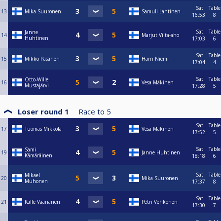
Sat
Table
13
Mika Suuronen
Samuli Lahtinen
16:53
8
Sat
Table
Janne
14
Marjut Viita-aho
Huhtinen
17:03
6
Sat
Table
15
Mikko Pasanen
Harri Niemi
17:04
4
Sat
Table
Otto-Wille
16
Vesa Mäkinen
Mustajärvi
17:28
5
Loser round 1
Race to
5
Sat
Table
17
Tuomas Mikkola
Vesa Mäkinen
17:52
5
Sat
Table
Sami
19
Janne Huhtinen
Kämäräinen
18:18
6
Sat
Table
Mikael
20
Mika Suuronen
Muhonen
17:37
8
Sat
Table
21
Kalle Väänänen
Petri Vehkonen
17:30
7