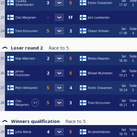
Sat
Table
Tuukka
22
Emmi Oravainen
Silventoinen
17:47
3
23
Ossi Marjanen
Joni Luomanen
Sat
Table
24
Timo Kinnunen
Oskari Villman
17:49
4
Loser round 2
Race to
5
Sat
Table
25
Vesa Mäkinen
Mikko Pasanen
18:30
5
Sat
Table
Janne
26
Mikael Muhonen
Huhtinen
19:21
6
Sat
Table
27
Petri Vehkonen
Emmi Oravainen
18:24
3
Sat
Table
Ossi
28
R1
Timo Kinnunen
Marjanen
18:21
4
Winners qualification
Race to
5
Sat
Table
29
Juha Räinä
Ali Jamehdarian
18:19
8