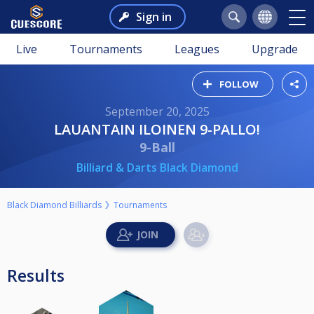
Sign in
Live
Tournaments
Leagues
Upgrade
FOLLOW
September 20, 2025
LAUANTAIN ILOINEN 9-PALLO!
9-Ball
Billiard & Darts Black Diamond
Black Diamond Billiards
Tournaments
Results