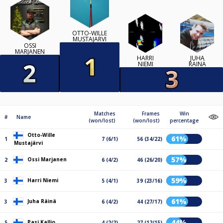
OTTO-WILLE
MUSTAJÄRVI
OSSI
MARJANEN
HARRI
JUHA
NIEMI
RÄINÄ
Matches
Frames
Win
#
Name
(won/lost)
(won/lost)
percentage
Otto-Wille
61%
1
7 (6/1)
56 (34/22)
Mustajärvi
57%
Ossi Marjanen
2
6 (4/2)
46 (26/20)
59%
Harri Niemi
3
5 (4/1)
39 (23/16)
61%
Juha Räinä
3
6 (4/2)
44 (27/17)
44%
Pasi Kallio
5
4 (2/2)
27 (12/15)