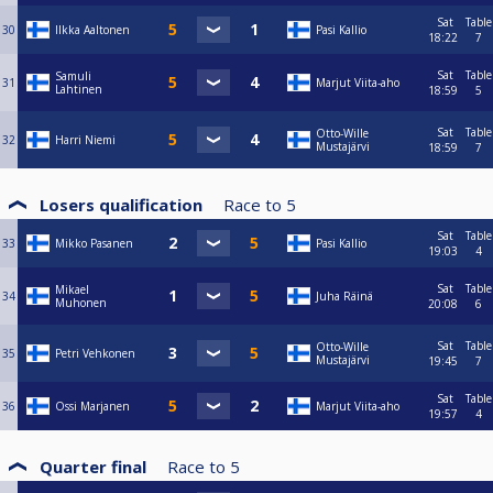
Sat
Table
30
Ilkka Aaltonen
Pasi Kallio
18:22
7
Sat
Table
Samuli
31
Marjut Viita-aho
Lahtinen
18:59
5
Sat
Table
Otto-Wille
32
Harri Niemi
Mustajärvi
18:59
7
Losers qualification
Race to
5
Sat
Table
33
Mikko Pasanen
Pasi Kallio
19:03
4
Sat
Table
Mikael
34
Juha Räinä
Muhonen
20:08
6
Sat
Table
Otto-Wille
35
Petri Vehkonen
Mustajärvi
19:45
7
Sat
Table
36
Ossi Marjanen
Marjut Viita-aho
19:57
4
Quarter final
Race to
5