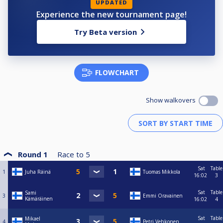
UPDATED
Experience the new tournament page!
Try Beta version
FLOWCHART
Show walkovers
Round 1
Race to
5
Sat
Table
1
Juha Räinä
Tuomas Mikkola
16:02
3
Sat
Table
Sami
3
Emmi Oravainen
Kämäräinen
16:02
4
Sat
Table
Mikael
4
Petri Vehkonen