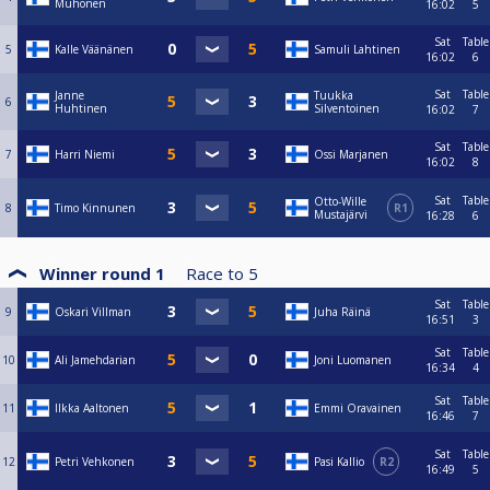
Muhonen
16:02
5
Sat
Table
5
Kalle Väänänen
Samuli Lahtinen
16:02
6
Sat
Table
Janne
Tuukka
6
Huhtinen
Silventoinen
16:02
7
Sat
Table
7
Harri Niemi
Ossi Marjanen
16:02
8
Sat
Table
Otto-Wille
8
Timo Kinnunen
R1
Mustajärvi
16:28
6
Winner round 1
Race to
5
Sat
Table
9
Oskari Villman
Juha Räinä
16:51
3
Sat
Table
10
Ali Jamehdarian
Joni Luomanen
16:34
4
Sat
Table
11
Ilkka Aaltonen
Emmi Oravainen
16:46
7
Sat
Table
12
Petri Vehkonen
Pasi Kallio
R2
16:49
5