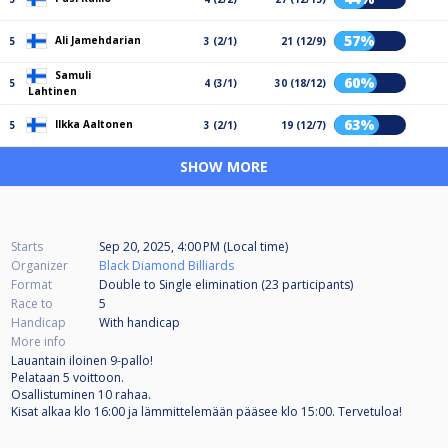
57%
Ali Jamehdarian
5
3 (2/1)
21 (12/9)
Samuli
60%
5
4 (3/1)
30 (18/12)
Lahtinen
63%
Ilkka Aaltonen
5
3 (2/1)
19 (12/7)
SHOW MORE
Starts
Sep 20, 2025, 4:00 PM (Local time)
Organizer
Black Diamond Billiards
Format
Double to Single elimination (23
participants
)
Race to
5
Handicap
With handicap
More info
Lauantain iloinen 9-pallo!
Pelataan 5 voittoon.
Osallistuminen 10 rahaa.
Kisat alkaa klo 16:00 ja lämmittelemään pääsee klo 15:00. Tervetuloa!