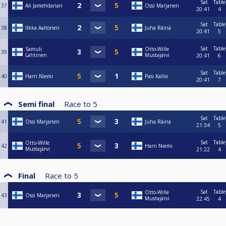
Sat
Table
37
Ali Jamehdarian
Ossi Marjanen
20:41
4
Sat
Table
38
Ilkka Aaltonen
Juha Räinä
20:41
5
Sat
Table
Samuli
Otto-Wille
39
Lahtinen
Mustajärvi
20:41
6
Sat
Table
40
Harri Niemi
Pasi Kallio
20:41
7
Semi final
Race to
5
Sat
Table
41
Ossi Marjanen
Juha Räinä
21:34
5
Sat
Table
Otto-Wille
42
Harri Niemi
Mustajärvi
21:22
4
Final
Race to
5
Sat
Table
Otto-Wille
43
Ossi Marjanen
Mustajärvi
22:45
4