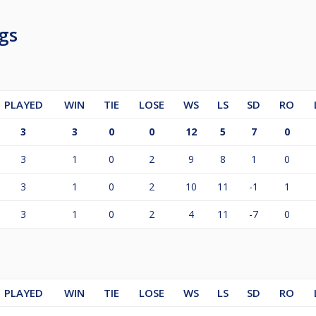
gs
PLAYED
WIN
TIE
LOSE
WS
LS
SD
RO
3
3
0
0
12
5
7
0
3
1
0
2
9
8
1
0
3
1
0
2
10
11
-1
1
3
1
0
2
4
11
-7
0
PLAYED
WIN
TIE
LOSE
WS
LS
SD
RO