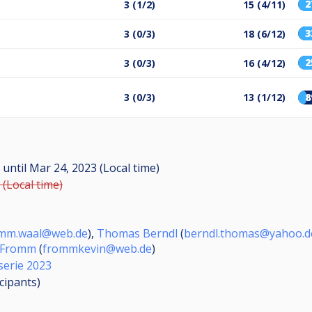
3 (1/2)
15 (4/11)
3 (0/3)
18 (6/12)
3 (0/3)
16 (4/12)
3 (0/3)
13 (1/12)
M
until
Mar 24, 2023 (Local time)
 (Local time)
mm.waal@web.de
),
Thomas Berndl
(
berndl.thomas@yahoo.d
 Fromm
(
frommkevin@web.de
)
serie 2023
icipants
)