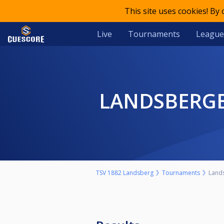
This site uses cookies! By
Live
Tournaments
League
LANDSBERGE
TSV 1882 Landsberg
Tournaments
Lands