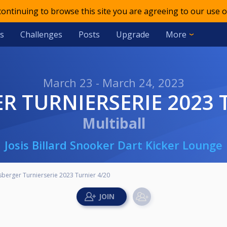
 continuing to browse this site you are agreeing to our use o
s
Challenges
Posts
Upgrade
More
March 23 - March 24, 2023
R TURNIERSERIE 2023 
Multiball
Josis Billard Snooker Dart Kicker Lounge
berger Turnierserie 2023 Turnier 4/20