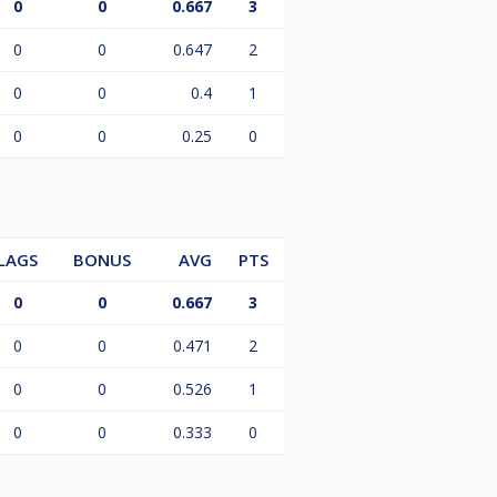
0
0
0.667
3
0
0
0.647
2
0
0
0.4
1
0
0
0.25
0
LAGS
BONUS
AVG
PTS
0
0
0.667
3
0
0
0.471
2
0
0
0.526
1
0
0
0.333
0