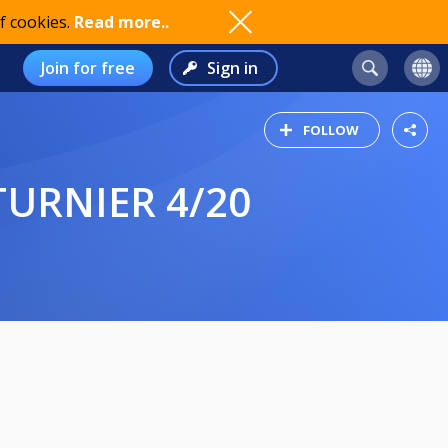
f cookies.
Read more..
Join for free
Sign in
FOLLOW
TURNIER 4/20