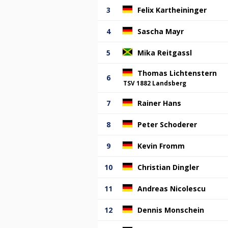
3
Felix Kartheininger
4
Sascha Mayr
5
Mika Reitgassl
Thomas Lichtenstern
6
TSV 1882 Landsberg
7
Rainer Hans
8
Peter Schoderer
9
Kevin Fromm
10
Christian Dingler
11
Andreas Nicolescu
12
Dennis Monschein