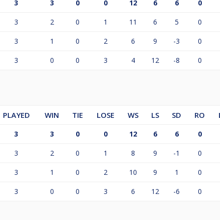
3
3
0
0
12
6
6
0
3
2
0
1
11
6
5
0
3
1
0
2
6
9
-3
0
3
0
0
3
4
12
-8
0
PLAYED
WIN
TIE
LOSE
WS
LS
SD
RO
3
3
0
0
12
6
6
0
3
2
0
1
8
9
-1
0
3
1
0
2
10
9
1
0
3
0
0
3
6
12
-6
0