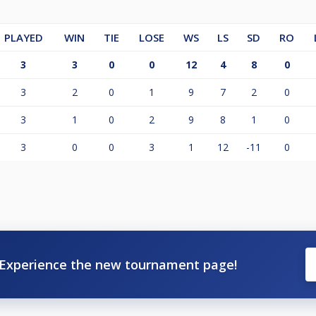
PLAYED
WIN
TIE
LOSE
WS
LS
SD
RO
3
3
0
0
12
4
8
0
3
2
0
1
9
7
2
0
3
1
0
2
9
8
1
0
3
0
0
3
1
12
-11
0
Experience the new tournament page!