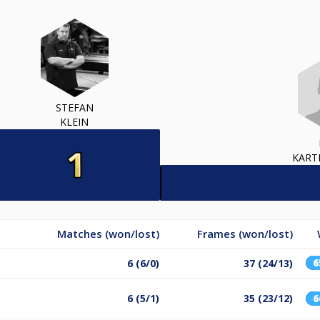
STEFAN
KLEIN
KART
Matches (won/lost)
Frames (won/lost)
6 (6/0)
37 (24/13)
6 (5/1)
35 (23/12)