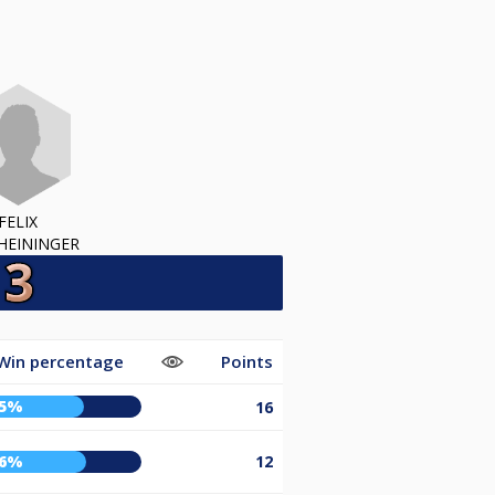
FELIX
HEININGER
Win percentage
Points
65%
16
66%
12