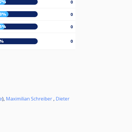
27%
0
33%
0
25%
0
8%
0
e
),
Maximilian Schreiber
,
Dieter