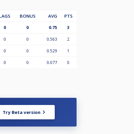
LAGS
BONUS
AVG
PTS
0
0
0.75
3
0
0
0.563
2
0
0
0.529
1
0
0
0.077
0
Try Beta version