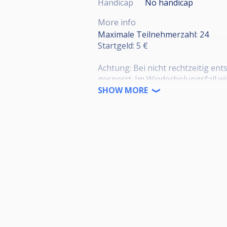
Handicap
No handicap
More info
Maximale Teilnehmerzahl: 24
Startgeld: 5 €
Achtung: Bei nicht rechtzeitig en
gesperrt. Im Wiederholungsfall w
SHOW MORE
Josis öffnet um 18:00 Uhr.
Wir losen um 18:15 Uhr aus und st
Offizieller Turnierbeginn und Anw
Rangliste ergibt sich aus den bes