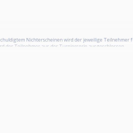
tschuldigtem Nichterscheinen wird der jeweilige Teilnehmer 
ird der Teilnehmer aus der Turnierserie ausgeschlossen.
arten anschließend mit den ersten Partien!
esenheitspflicht: Spätestens 19:00 Uhr
ten 14 Teilnahmen!